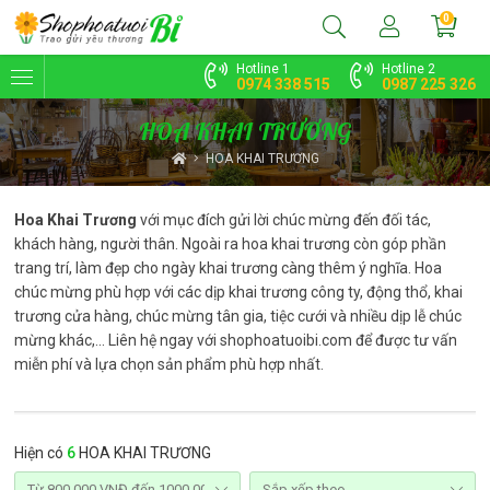
0
Hotline 1
Hotline 2
0974 338 515
0987 225 326
HOA KHAI TRƯƠNG
HOA KHAI TRƯƠNG
Hoa Khai Trương
với mục đích gửi lời chúc mừng đến đối tác,
khách hàng, người thân. Ngoài ra hoa khai trương còn góp phần
trang trí, làm đẹp cho ngày khai trương càng thêm ý nghĩa. Hoa
chúc mừng phù hợp với các dịp khai trương công ty, động thổ, khai
trương cửa hàng, chúc mừng tân gia, tiệc cưới và nhiều dịp lễ chúc
mừng khác,... Liên hệ ngay với shophoatuoibi.com để được tư vấn
miễn phí và lựa chọn sản phẩm phù hợp nhất.
Hiện có
6
HOA KHAI TRƯƠNG