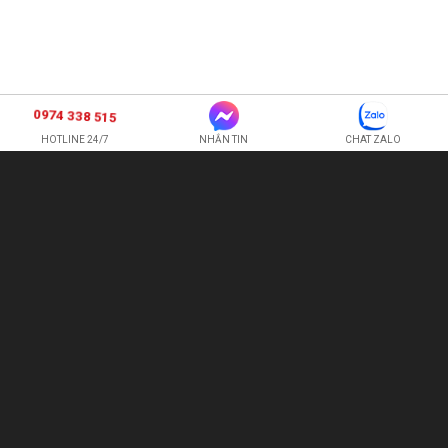
0974 338 515
HOTLINE 24/7
NHẮN TIN
CHAT ZALO
SHOP HOA TƯƠI BI
CÔNG TY TNHH XNK HOA QUẢ TƯƠI HOÀNG ANH
Hotline:
0974 338 515
-
0987 225 326
quetran82@gmail.com