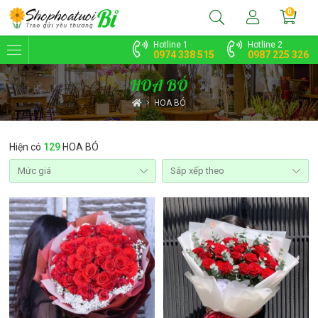
0
Hotline 1
Hotline 2
0974 338 515
0987 225 326
HOA BÓ
HOA BÓ
Hiện có
129
HOA BÓ