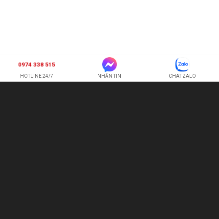
0974 338 515
HOTLINE 24/7
NHẮN TIN
CHAT ZALO
SHOP HOA TƯƠI BI
CÔNG TY TNHH XNK HOA QUẢ TƯƠI HOÀNG ANH
Hotline:
0974 338 515
-
0987 225 326
quetran82@gmail.com