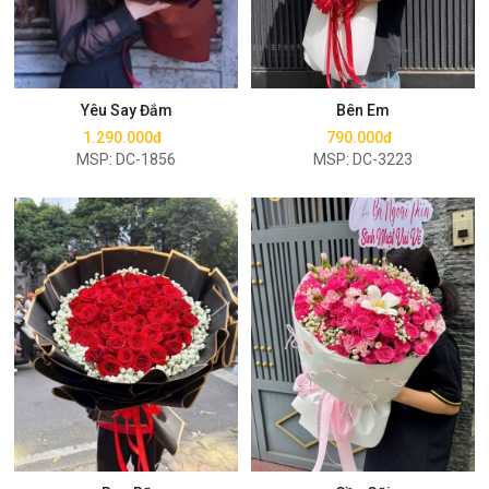
Mua ngay
Mua ngay
Yêu Say Đắm
Bên Em
1.290.000đ
790.000đ
MSP: DC-1856
MSP: DC-3223
Mua ngay
Mua ngay