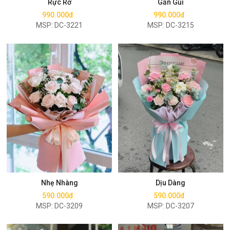
Rực Rỡ
Gần Gũi
990.000đ
990.000đ
MSP: DC-3221
MSP: DC-3215
Mua ngay
Mua ngay
Nhẹ Nhàng
Dịu Dàng
590.000đ
590.000đ
MSP: DC-3209
MSP: DC-3207