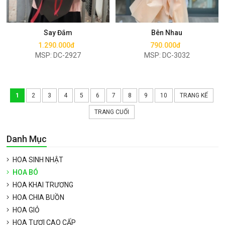
Mua ngay
Mua ngay
Say Đắm
Bên Nhau
1.290.000đ
790.000đ
MSP: DC-2927
MSP: DC-3032
1
2
3
4
5
6
7
8
9
10
TRANG KẾ
TRANG CUỐI
Danh Mục
HOA SINH NHẬT
HOA BÓ
HOA KHAI TRƯƠNG
HOA CHIA BUỒN
HOA GIỎ
HOA TƯƠI CAO CẤP