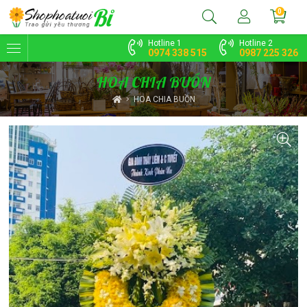
0
Hotline 1
Hotline 2
0974 338 515
0987 225 326
HOA CHIA BUỒN
HOA CHIA BUỒN