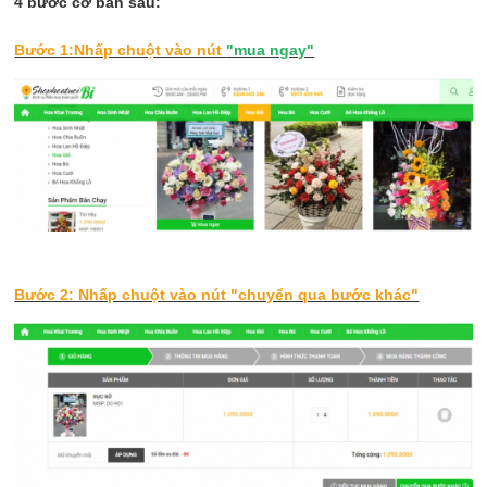
4 bước cơ bản sau:
Bước 1:Nhấp chuột vào nút
"mua ngay"
Bước 2: Nhấp chuột vào nút "chuyển qua bước khác"