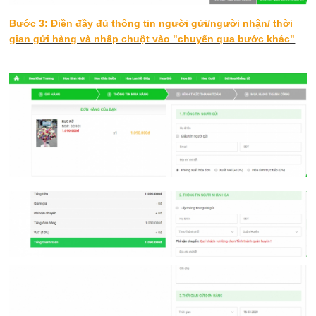
Bước 3: Điền đầy đủ thông tin người gửi/người nhận/ thời
gian gửi hàng và nhấp chuột vào "chuyển qua bước khác"