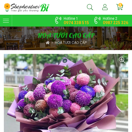
0
Hotline 1
Hotline 2
0974 338 515
0987 225 326
HOA TƯƠI CAO CẤP
HOA TƯƠI CAO CẤP