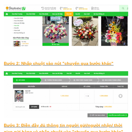
Bước 2: Nhấp chuột vào nút "chuyển qua bước khác"
Bước 3: Điền đầy đủ thông tin người gửi/người nhận/ thời
gian gửi hàng và nhấp chuột vào "chuyển qua bước khác"