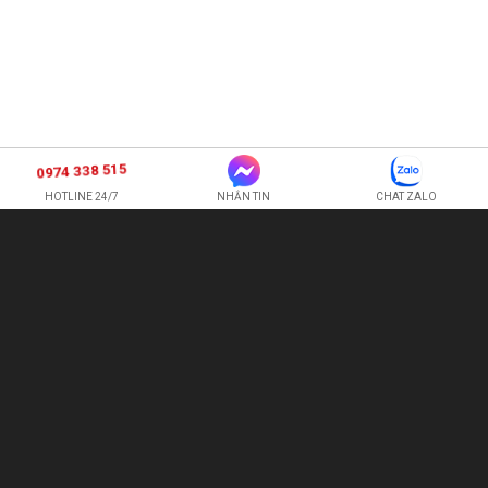
0974 338 515
HOTLINE 24/7
NHẮN TIN
CHAT ZALO
SHOP HOA TƯƠI BI
CÔNG TY TNHH XNK HOA QUẢ TƯƠI HOÀNG ANH
Hotline:
0974 338 515
-
0987 225 326
quetran82@gmail.com