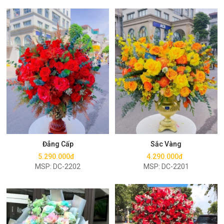
Mua ngay
Mua ngay
Đẳng Cấp
Sắc Vàng
5.290.000đ
4.290.000đ
MSP: DC-2202
MSP: DC-2201