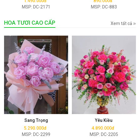
1.490.000đ
890.000đ
MSP: DC-2171
MSP: DC-883
HOA TƯƠI CAO CẤP
Xem tất cả
Mua ngay
Mua ngay
Sang Trọng
Yêu Kiều
5.290.000đ
4.890.000đ
MSP: DC-2299
MSP: DC-2205