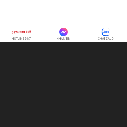
0974 338 515
HOTLINE 24/7
NHẮN TIN
CHAT ZALO
SHOP HOA TƯƠI BI
CÔNG TY TNHH XNK HOA QUẢ TƯƠI HOÀNG ANH
Hotline:
0974 338 515
-
0987 225 326
quetran82@gmail.com