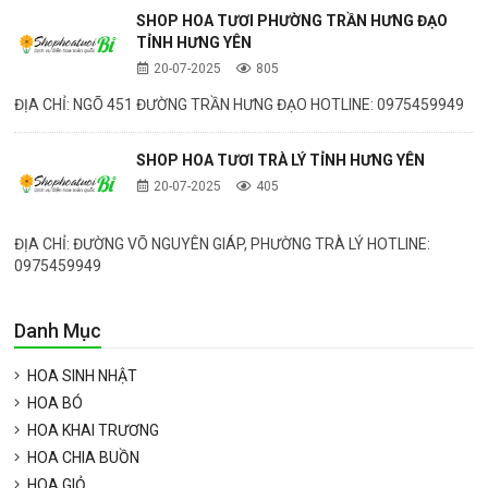
SHOP HOA TƯƠI PHƯỜNG TRẦN HƯNG ĐẠO
TỈNH HƯNG YÊN
20-07-2025
805
ĐỊA CHỈ: NGÕ 451 ĐƯỜNG TRẦN HƯNG ĐẠO HOTLINE: 0975459949
SHOP HOA TƯƠI TRÀ LÝ TỈNH HƯNG YÊN
20-07-2025
405
ĐỊA CHỈ: ĐƯỜNG VÕ NGUYÊN GIÁP, PHƯỜNG TRÀ LÝ HOTLINE:
0975459949
Danh Mục
HOA SINH NHẬT
HOA BÓ
HOA KHAI TRƯƠNG
HOA CHIA BUỒN
HOA GIỎ