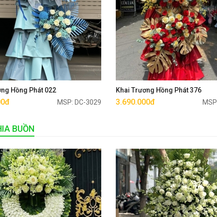
Mua ngay
Mua ngay
ơng Hồng Phát 022
Khai Trương Hồng Phát 376
00đ
3.690.000đ
MSP: DC-3029
MSP
IA BUỒN