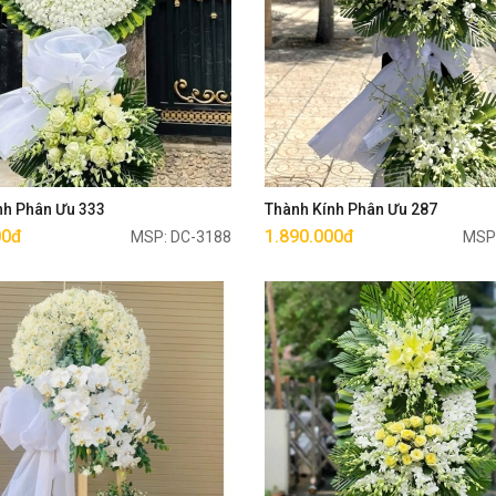
Mua ngay
Mua ngay
nh Phân Ưu 333
Thành Kính Phân Ưu 287
00đ
1.890.000đ
MSP: DC-3188
MSP