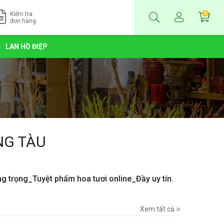
Kiểm tra
0
đơn hàng
LAN HỒ ĐIỆP
NG TÀU
ng trọng_Tuyệt phẩm hoa tươi online_Đầy uy tín.
Xem tất cả