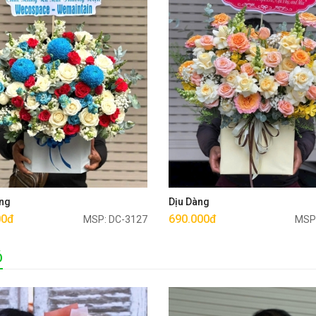
Mua ngay
Mua ngay
ng
Dịu Dàng
00đ
690.000đ
MSP: DC-3127
MSP
Ó