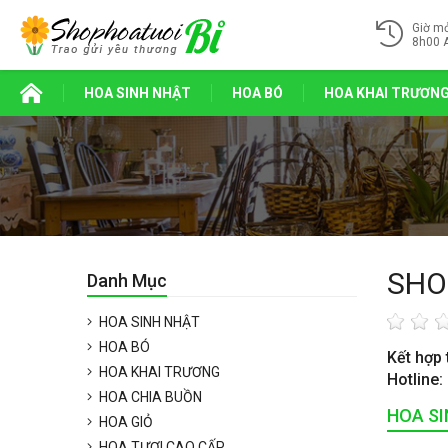
Giờ m
8h00 
HOA SINH NHẬT
HOA BÓ
HOA KHAI TRƯƠN
SHO
Danh Mục
HOA SINH NHẬT
HOA BÓ
Kết hợp 
HOA KHAI TRƯƠNG
Hotline:
HOA CHIA BUỒN
HOA S
HOA GIỎ
HOA TƯƠI CAO CẤP