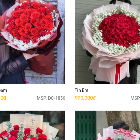
Mua ngay
Mua ngay
 Đắm
Tin Em
00đ
990.000đ
MSP: DC-1856
MSP