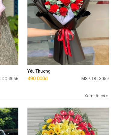
Mua ngay
Yêu Thương
490.000đ
: DC-3056
MSP: DC-3059
Xem tất cả