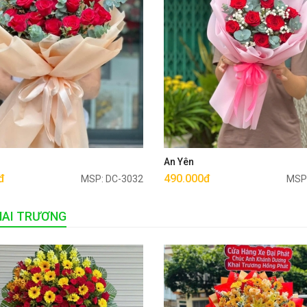
Mua ngay
Mua ngay
u
An Yên
đ
490.000đ
MSP: DC-3032
MSP
HAI TRƯƠNG