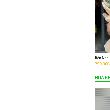
Bên Nha
790.000
HOA K