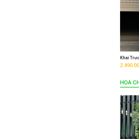
Khai Trư
2.490.0
HOA CH