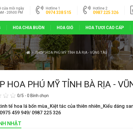
ở cửa mỗi ngày
Hotline 1
Hotline 2
0974 338 515
0987 225 326
AM - 20h00 PM
G
HOA CHIA BUỒN
HOA GIỎ
HOA TƯƠI CAO CẤP
SHOP HOA PHÚ MỸ TỈNH BÀ RỊA - VŨNG TÀU
P HOA PHÚ MỸ TỈNH BÀ RỊA - VŨ
0
/5 -
0
Bình chọn
tinh tế hoa lá bốn mùa_Kiệt tác của thiên nhiên_Kiểu dáng sa
 0975 459 949/ 0987 225 326
INH NHẬT