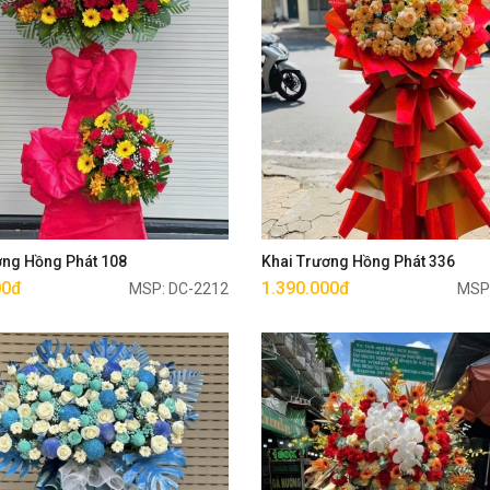
Mua ngay
Mua ngay
ơng Hồng Phát 108
Khai Trương Hồng Phát 336
00đ
1.390.000đ
MSP: DC-2212
MSP