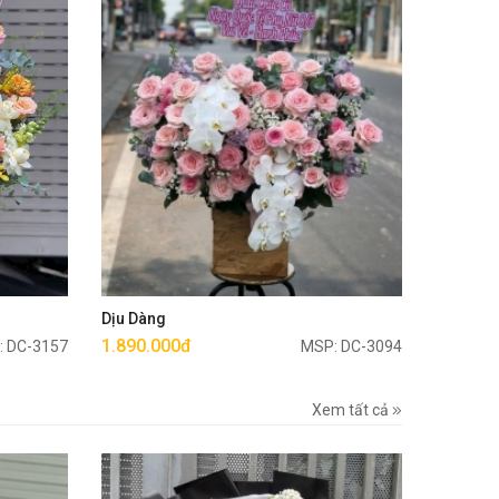
Mua ngay
Dịu Dàng
1.890.000đ
: DC-3157
MSP: DC-3094
Xem tất cả