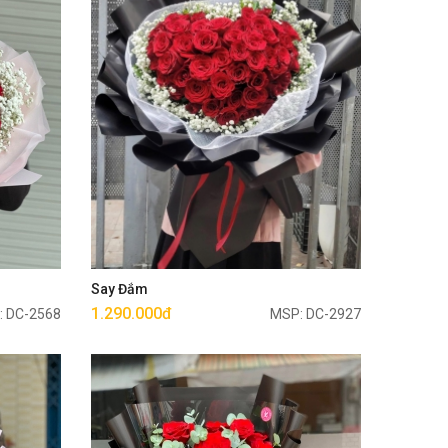
Mua ngay
Say Đắm
1.290.000đ
: DC-2568
MSP: DC-2927