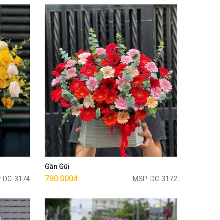
Mua ngay
Gần Gũi
790.000đ
: DC-3174
MSP: DC-3172