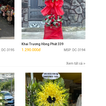
Mua ngay
Khai Trương Hồng Phát 339
1.290.000đ
: DC-3195
MSP: DC-3194
Xem tất cả