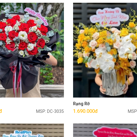
Mua ngay
Mua ngay
g
Rạng Rỡ
đ
1.690.000đ
MSP: DC-3035
MSP