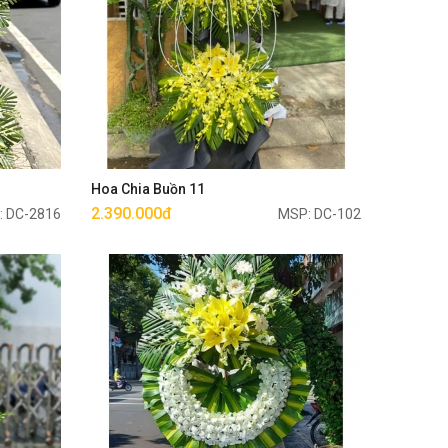
Mua ngay
Hoa Chia Buồn 11
2.390.000đ
: DC-2816
MSP: DC-102