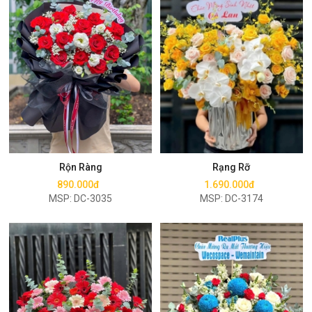
Mua ngay
Mua ngay
Rộn Ràng
Rạng Rỡ
890.000đ
1.690.000đ
MSP: DC-3035
MSP: DC-3174