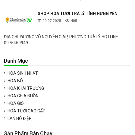
SHOP HOA TƯƠI TRÀ LÝ TỈNH HƯNG YÊN
20-07-2025
405
ĐỊA CHỈ: ĐƯỜNG VÕ NGUYÊN GIÁP, PHƯỜNG TRÀ LÝ HOTLINE:
0975459949
Danh Mục
HOA SINH NHẬT
HOA BÓ
HOA KHAI TRƯƠNG
HOA CHIA BUỒN
HOA GIỎ
HOA TƯƠI CAO CẤP
LAN HỒ ĐIỆP
Sản Phẩm Bán Chạy