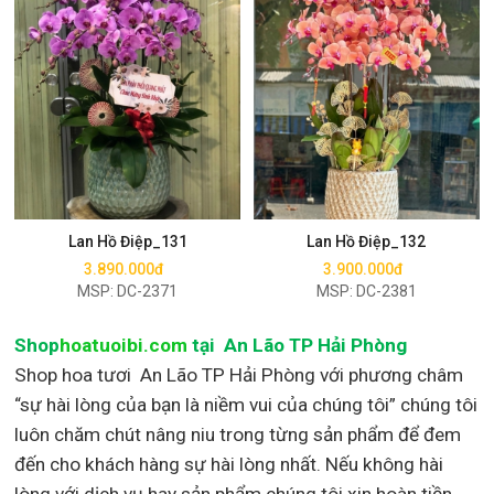
Mua ngay
Mua ngay
Lan Hồ Điệp_131
Lan Hồ Điệp_132
3.890.000đ
3.900.000đ
MSP: DC-2371
MSP: DC-2381
Shop
hoatuoibi.com
tại An Lão TP Hải Phòng
Shop hoa tươi An Lão TP Hải Phòng với phương châm
“sự hài lòng của bạn là niềm vui của chúng tôi” chúng tôi
luôn chăm chút nâng niu trong từng sản phẩm để đem
đến cho khách hàng sự hài lòng nhất. Nếu không hài
lòng với dịch vụ hay sản phẩm chúng tôi xin hoàn tiền