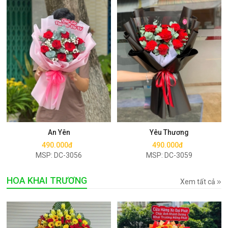
Mua ngay
Mua ngay
An Yên
Yêu Thương
490.000đ
490.000đ
MSP: DC-3056
MSP: DC-3059
HOA KHAI TRƯƠNG
Xem tất cả