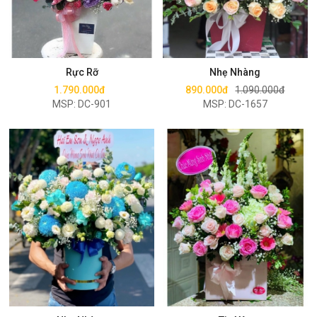
Mua ngay
Mua ngay
Rực Rỡ
Nhẹ Nhàng
1.790.000đ
890.000đ
1.090.000đ
MSP: DC-901
MSP: DC-1657
Mua ngay
Mua ngay