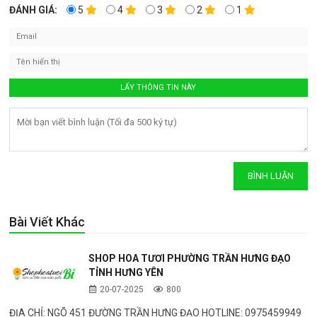
ĐÁNH GIÁ:
5
4
3
2
1
Bài Viết Khác
SHOP HOA TƯƠI PHƯỜNG TRẦN HƯNG ĐẠO
TỈNH HƯNG YÊN
20-07-2025
800
ĐỊA CHỈ: NGÕ 451 ĐƯỜNG TRẦN HƯNG ĐẠO HOTLINE: 0975459949