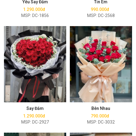
Yêu Say Đắm
Tin Em
1.290.000đ
990.000đ
MSP: DC-1856
MSP: DC-2568
Mua ngay
Mua ngay
Say Đắm
Bên Nhau
1.290.000đ
790.000đ
MSP: DC-2927
MSP: DC-3032