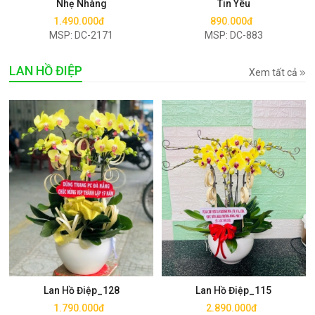
Nhẹ Nhàng
Tin Yêu
1.490.000đ
890.000đ
MSP: DC-2171
MSP: DC-883
LAN HỒ ĐIỆP
Xem tất cả
Mua ngay
Mua ngay
Lan Hồ Điệp_128
Lan Hồ Điệp_115
1.790.000đ
2.890.000đ