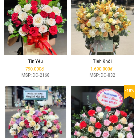
Mua ngay
Mua ngay
Tin Yêu
Tinh Khôi
790.000đ
1.690.000đ
MSP: DC-2168
MSP: DC-832
-18%