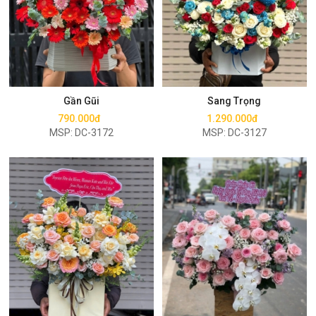
Mua ngay
Mua ngay
Gần Gũi
Sang Trọng
790.000đ
1.290.000đ
MSP: DC-3172
MSP: DC-3127