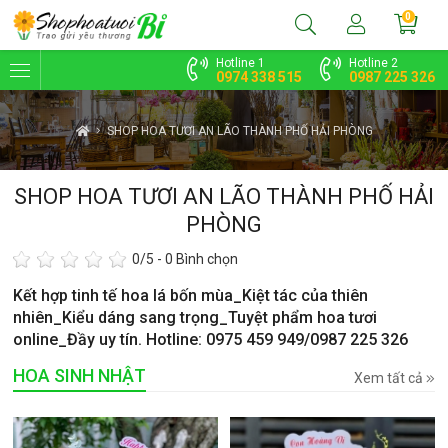
0
Hotline 1
Hotline 2
0974 338 515
0987 225 326
SHOP HOA TƯƠI AN LÃO THÀNH PHỐ HẢI PHÒNG
SHOP HOA TƯƠI AN LÃO THÀNH PHỐ HẢI
PHÒNG
0
/5 -
0
Bình chọn
Kết hợp tinh tế hoa lá bốn mùa_Kiệt tác của thiên
nhiên_Kiểu dáng sang trọng_Tuyệt phẩm hoa tươi
online_Đầy uy tín. Hotline: 0975 459 949/0987 225 326
HOA SINH NHẬT
Xem tất cả