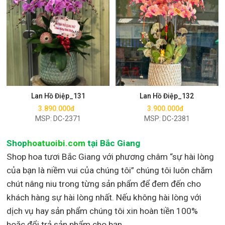
Mua ngay
Mua ngay
Lan Hồ Điệp_131
Lan Hồ Điệp_132
3.890.000đ
3.900.000đ
MSP: DC-2371
MSP: DC-2381
Shop
hoatuoibi.com
tại Bắc Giang
Shop hoa tươi Bắc Giang với phương châm “sự hài lòng
của bạn là niềm vui của chúng tôi” chúng tôi luôn chăm
chút nâng niu trong từng sản phẩm để đem đến cho
khách hàng sự hài lòng nhất. Nếu không hài lòng với
dịch vụ hay sản phẩm chúng tôi xin hoàn tiền 100%
hoặc đổi trả sản phẩm cho bạn.