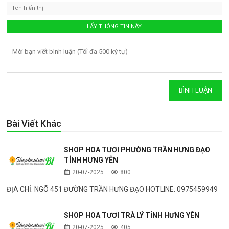
Bài Viết Khác
SHOP HOA TƯƠI PHƯỜNG TRẦN HƯNG ĐẠO
TỈNH HƯNG YÊN
20-07-2025
800
ĐỊA CHỈ: NGÕ 451 ĐƯỜNG TRẦN HƯNG ĐẠO HOTLINE: 0975459949
SHOP HOA TƯƠI TRÀ LÝ TỈNH HƯNG YÊN
20-07-2025
405