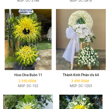
MSP: DC-3188
MSP: DC-2816
Mua ngay
Mua ngay
Hoa Chia Buồn 11
Thành Kính Phân Ưu 64
2.390.000đ
3.490.000đ
MSP: DC-102
MSP: DC-1203