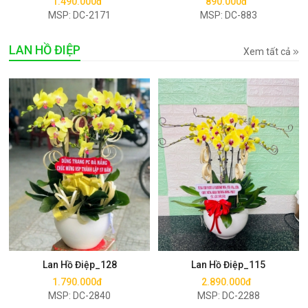
1.490.000đ
890.000đ
MSP: DC-2171
MSP: DC-883
LAN HỒ ĐIỆP
Xem tất cả
Mua ngay
Mua ngay
Lan Hồ Điệp_128
Lan Hồ Điệp_115
1.790.000đ
2.890.000đ
MSP: DC-2840
MSP: DC-2288