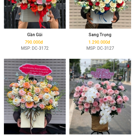
Mua ngay
Mua ngay
Gần Gũi
Sang Trọng
790.000đ
1.290.000đ
MSP: DC-3172
MSP: DC-3127
Mua ngay
Mua ngay