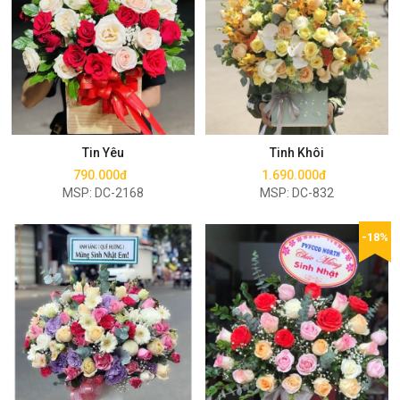
Mua ngay
Mua ngay
Tin Yêu
Tinh Khôi
790.000đ
1.690.000đ
MSP: DC-2168
MSP: DC-832
-18%