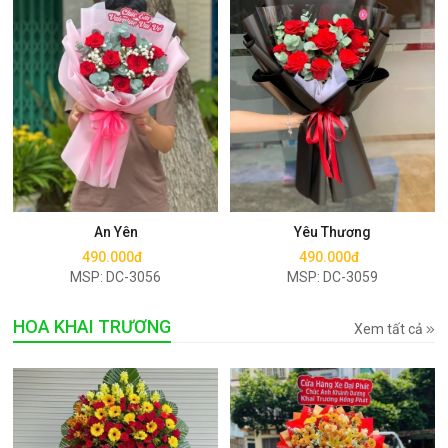
Mua ngay
Mua ngay
An Yên
Yêu Thương
490.000đ
490.000đ
MSP: DC-3056
MSP: DC-3059
HOA KHAI TRƯƠNG
Xem tất cả