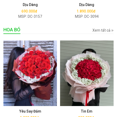
Dịu Dàng
Dịu Dàng
690.000đ
1.890.000đ
MSP: DC-3157
MSP: DC-3094
HOA BÓ
Xem tất cả
Mua ngay
Mua ngay
Yêu Say Đắm
Tin Em