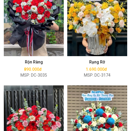
Mua ngay
Mua ngay
Rộn Ràng
Rạng Rỡ
890.000đ
1.690.000đ
MSP: DC-3035
MSP: DC-3174