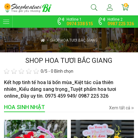
0
Hotline 1
Hotline 2
0974 338 515
0987 225 326
SHOP HOA TƯƠI BẮC GIANG
SHOP HOA TƯƠI BẮC GIANG
0
/5 -
0
Bình chọn
Kết hợp tinh tế hoa lá bốn mùa_Kiệt tác của thiên
nhiên_Kiểu dáng sang trọng_Tuyệt phẩm hoa tươi
online_Đầy uy tín. 0975 459 949/ 0987 225 326
HOA SINH NHẬT
Xem tất cả