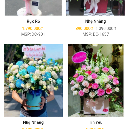
Mua ngay
Mua ngay
Rực Rỡ
Nhẹ Nhàng
1.790.000đ
890.000đ
1.090.000đ
MSP: DC-901
MSP: DC-1657
Mua ngay
Mua ngay
Nhẹ Nhàng
Tin Yêu