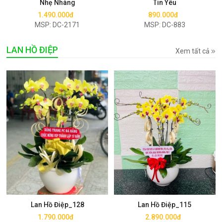
Nhẹ Nhàng
Tin Yêu
1.490.000đ
890.000đ
MSP: DC-2171
MSP: DC-883
LAN HỒ ĐIỆP
Xem tất cả
Mua ngay
Mua ngay
Lan Hồ Điệp_128
Lan Hồ Điệp_115
1.790.000đ
2.890.000đ