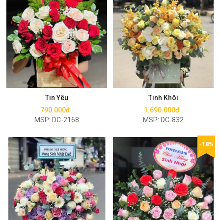
Mua ngay
Mua ngay
Tin Yêu
Tinh Khôi
790.000đ
1.690.000đ
MSP: DC-2168
MSP: DC-832
-18%