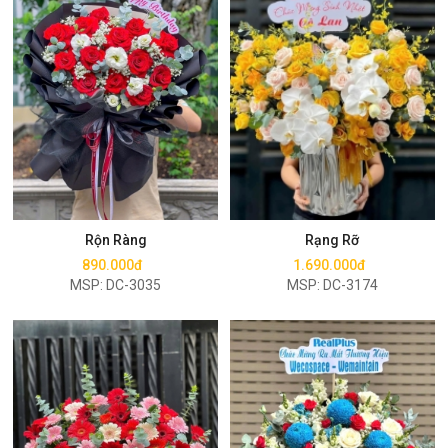
Mua ngay
Mua ngay
Rộn Ràng
Rạng Rỡ
890.000đ
1.690.000đ
MSP: DC-3035
MSP: DC-3174