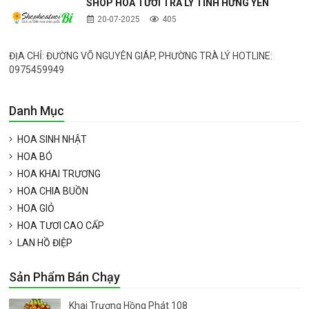
SHOP HOA TƯƠI TRÀ LÝ TỈNH HƯNG YÊN
20-07-2025
405
ĐỊA CHỈ: ĐƯỜNG VÕ NGUYÊN GIÁP, PHƯỜNG TRÀ LÝ HOTLINE:
0975459949
Danh Mục
HOA SINH NHẬT
HOA BÓ
HOA KHAI TRƯƠNG
HOA CHIA BUỒN
HOA GIỎ
HOA TƯƠI CAO CẤP
LAN HỒ ĐIỆP
Sản Phẩm Bán Chạy
Khai Trương Hồng Phát 108