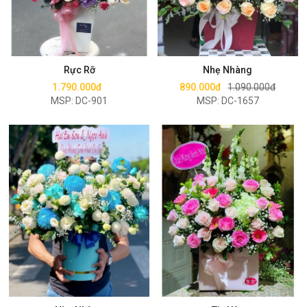
Mua ngay
Mua ngay
Rực Rỡ
Nhẹ Nhàng
1.790.000đ
890.000đ
1.090.000đ
MSP: DC-901
MSP: DC-1657
Mua ngay
Mua ngay