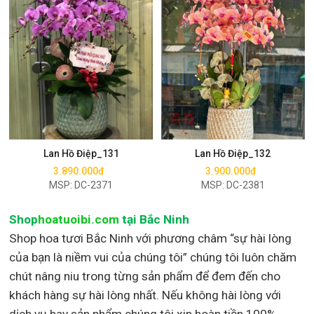
Mua ngay
Mua ngay
Lan Hồ Điệp_131
Lan Hồ Điệp_132
3.890.000đ
3.900.000đ
MSP: DC-2371
MSP: DC-2381
Shop
hoatuoibi.com
tại Bắc Ninh
Shop hoa tươi Bắc Ninh với phương châm “sự hài lòng
của bạn là niềm vui của chúng tôi” chúng tôi luôn chăm
chút nâng niu trong từng sản phẩm để đem đến cho
khách hàng sự hài lòng nhất. Nếu không hài lòng với
dịch vụ hay sản phẩm chúng tôi xin hoàn tiền 100%