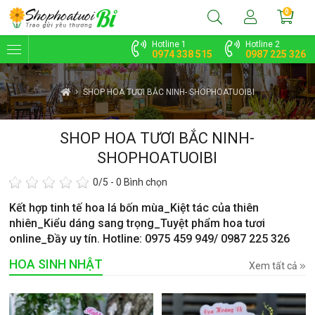
0
Hotline 1
Hotline 2
0974 338 515
0987 225 326
SHOP HOA TƯƠI BẮC NINH- SHOPHOATUOIBI
SHOP HOA TƯƠI BẮC NINH-
SHOPHOATUOIBI
0
/5 -
0
Bình chọn
Kết hợp tinh tế hoa lá bốn mùa_Kiệt tác của thiên
nhiên_Kiểu dáng sang trọng_Tuyệt phẩm hoa tươi
online_Đầy uy tín. Hotline: 0975 459 949/ 0987 225 326
HOA SINH NHẬT
Xem tất cả