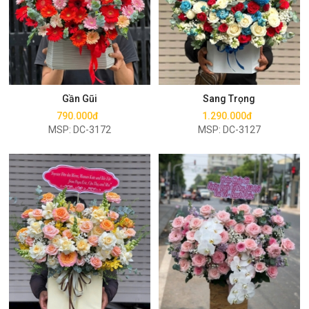
Mua ngay
Mua ngay
Gần Gũi
Sang Trọng
790.000đ
1.290.000đ
MSP: DC-3172
MSP: DC-3127