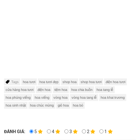
Tags
hoa tươi
hoa tươi đẹp
shop hoa
shop hoa tươi
điện hoa tươi
cửa hàng hoa tươi
điện hoa
tiệm hoa
hoa chia buồn
hoa tang lễ
hoa phúng viếng
hoa viếng
vòng hoa
vòng hoa tang lễ
hoa khai trương
hoa sinh nhật
hoa chúc mừng
giỏ hoa
hoa bó
ĐÁNH GIÁ:
5
4
3
2
1