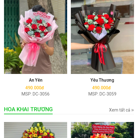
Mua ngay
Mua ngay
An Yên
Yêu Thương
490.000đ
490.000đ
MSP: DC-3056
MSP: DC-3059
HOA KHAI TRƯƠNG
Xem tất cả