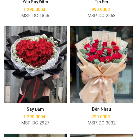
Yêu Say Đắm
Tin Em
1.290.000đ
990.000đ
MSP: DC-1856
MSP: DC-2568
Mua ngay
Mua ngay
Say Đắm
Bên Nhau
1.290.000đ
790.000đ
MSP: DC-2927
MSP: DC-3032