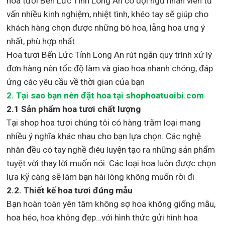
hoa tươi Bến Lức Tỉnh Long An
có đội ngũ nhân viên tư
vấn nhiều kinh nghiệm, nhiệt tình, khéo tay sẽ giúp cho
khách hàng chọn được những bó hoa, lẵng hoa ưng ý
nhất, phù hợp nh
ất
Hoa tươi Bến Lức Tỉnh Long An rút ngắn quy trình xử lý
đơn hàng nên tốc độ làm và giao hoa nhanh chóng, đáp
ứng các yêu cầu về thời gian của bạn
2. Tại sao bạn nên đặt hoa tại shophoatuoibi.com
2.1 Sản phẩm hoa tươi chất lượng
Tại shop hoa tươi chúng tôi có hàng trăm loại mang
nhiều ý nghĩa khác nhau cho bạn lựa chọn. Các nghệ
nhân đều có tay nghề điêu luyện tạo ra những sản phẩm
tuyệt vời thay lời muốn nói. Các loại hoa luôn được chọn
lựa kỹ càng sẽ làm bạn hài lòng không muốn rời đi
2.2. Thiết kế hoa tươi đúng mẫu
Bạn hoàn toàn yên tâm không sợ hoa không giống mẫu,
hoa héo, hoa không đẹp…với hình thức gửi hình hoa