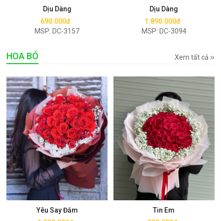
Dịu Dàng
Dịu Dàng
690.000đ
1.890.000đ
MSP: DC-3157
MSP: DC-3094
HOA BÓ
Xem tất cả
Mua ngay
Mua ngay
Yêu Say Đắm
Tin Em