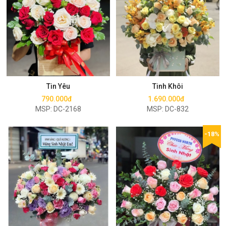
Mua ngay
Mua ngay
Tin Yêu
Tinh Khôi
790.000đ
1.690.000đ
MSP: DC-2168
MSP: DC-832
-18%