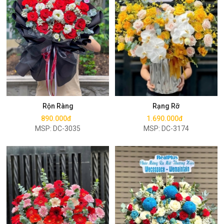
Mua ngay
Mua ngay
Rộn Ràng
Rạng Rỡ
890.000đ
1.690.000đ
MSP: DC-3035
MSP: DC-3174