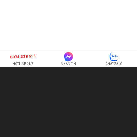
0974 338 515
HOTLINE 24/7
NHẮN TIN
CHAT ZALO
SHOP HOA TƯƠI BI
CÔNG TY TNHH XNK HOA QUẢ TƯƠI HOÀNG ANH
Hotline:
0974 338 515
-
0987 225 326
quetran82@gmail.com