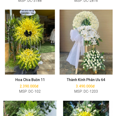
MSP: DC-3188
MSP: DC-2816
Mua ngay
Mua ngay
Hoa Chia Buồn 11
Thành Kính Phân Ưu 64
2.390.000đ
3.490.000đ
MSP: DC-102
MSP: DC-1203