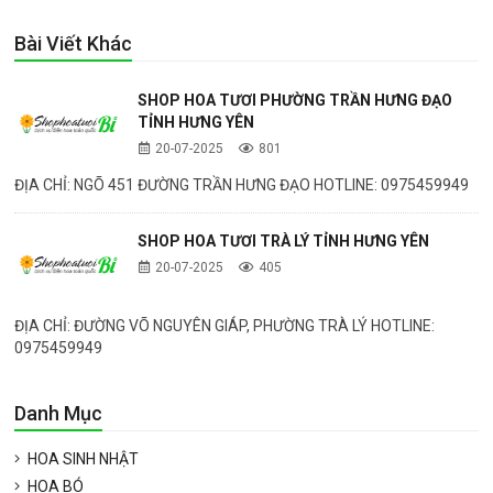
Bài Viết Khác
SHOP HOA TƯƠI PHƯỜNG TRẦN HƯNG ĐẠO
TỈNH HƯNG YÊN
20-07-2025
801
ĐỊA CHỈ: NGÕ 451 ĐƯỜNG TRẦN HƯNG ĐẠO HOTLINE: 0975459949
SHOP HOA TƯƠI TRÀ LÝ TỈNH HƯNG YÊN
20-07-2025
405
ĐỊA CHỈ: ĐƯỜNG VÕ NGUYÊN GIÁP, PHƯỜNG TRÀ LÝ HOTLINE:
0975459949
Danh Mục
HOA SINH NHẬT
HOA BÓ