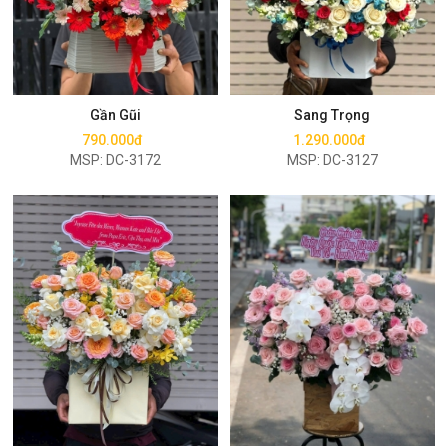
Mua ngay
Mua ngay
Gần Gũi
Sang Trọng
790.000đ
1.290.000đ
MSP: DC-3172
MSP: DC-3127
Mua ngay
Mua ngay