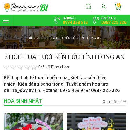
0
Hotline 1
Hotline 2
0974 338 515
0987 225 326
SHOP HOA TƯƠI BẾN LỨC TỈNH LONG AN
SHOP HOA TƯƠI BẾN LỨC TỈNH LONG AN
0
/5 -
0
Bình chọn
Kết hợp tinh tế hoa lá bốn mùa_Kiệt tác của thiên
nhiên_Kiểu dáng sang trọng_Tuyệt phẩm hoa tươi
online_Đầy uy tín. Hotline: 0975 459 949/ 0987 225 326
HOA SINH NHẬT
Xem tất cả