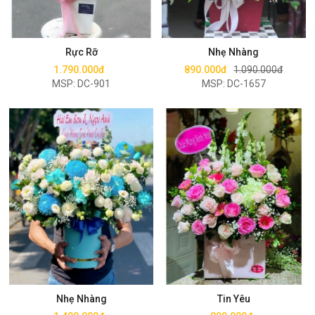
Mua ngay
Mua ngay
Rực Rỡ
Nhẹ Nhàng
1.790.000đ
890.000đ
1.090.000đ
MSP: DC-901
MSP: DC-1657
Mua ngay
Mua ngay
Nhẹ Nhàng
Tin Yêu