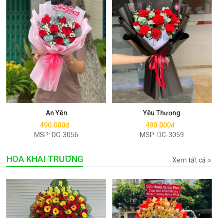
Mua ngay
Mua ngay
An Yên
Yêu Thương
490.000đ
490.000đ
MSP: DC-3056
MSP: DC-3059
HOA KHAI TRƯƠNG
Xem tất cả