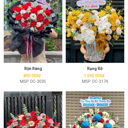
Mua ngay
Mua ngay
Rộn Ràng
Rạng Rỡ
890.000đ
1.690.000đ
MSP: DC-3035
MSP: DC-3174