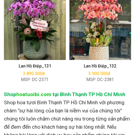
Mua ngay
Mua ngay
Lan Hồ Điệp_131
Lan Hồ Điệp_132
3.890.000đ
3.900.000đ
MSP: DC-2371
MSP: DC-2381
Shop
hoatuoibi.com
tại Bình Thạnh TP Hồ Chí Minh
Shop hoa tươi Bình Thạnh TP Hồ Chí Minh với phương
châm “sự hài lòng của bạn là niềm vui của chúng tôi”
chúng tôi luôn chăm chút nâng niu trong từng sản phẩm
để đem đến cho khách hàng sự hài lòng nhất. Nếu
không hài lòng với dịch vụ hay sản phẩm chúng tôi xin