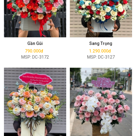
Mua ngay
Mua ngay
Gần Gũi
Sang Trọng
790.000đ
1.290.000đ
MSP: DC-3172
MSP: DC-3127