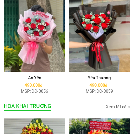
Mua ngay
Mua ngay
An Yên
Yêu Thương
490.000đ
490.000đ
MSP: DC-3056
MSP: DC-3059
HOA KHAI TRƯƠNG
Xem tất cả