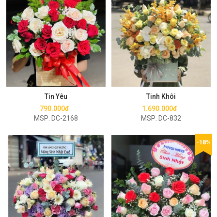
Mua ngay
Mua ngay
Tin Yêu
Tinh Khôi
790.000đ
1.690.000đ
MSP: DC-2168
MSP: DC-832
-18%