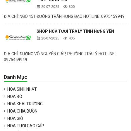
20-07-2025
800
ĐỊA CHỈ: NGÕ 451 ĐƯỜNG TRẦN HƯNG ĐẠO HOTLINE: 0975459949
SHOP HOA TƯƠI TRÀ LÝ TỈNH HƯNG YÊN
20-07-2025
405
ĐỊA CHỈ: ĐƯỜNG VÕ NGUYÊN GIÁP, PHƯỜNG TRÀ LÝ HOTLINE:
0975459949
Danh Mục
HOA SINH NHẬT
HOA BÓ
HOA KHAI TRƯƠNG
HOA CHIA BUỒN
HOA GIỎ
HOA TƯƠI CAO CẤP