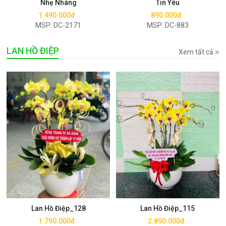
Nhẹ Nhàng
Tin Yêu
1.490.000đ
890.000đ
MSP: DC-2171
MSP: DC-883
LAN HỒ ĐIỆP
Xem tất cả
Mua ngay
Mua ngay
Lan Hồ Điệp_128
Lan Hồ Điệp_115
1.790.000đ
2.890.000đ