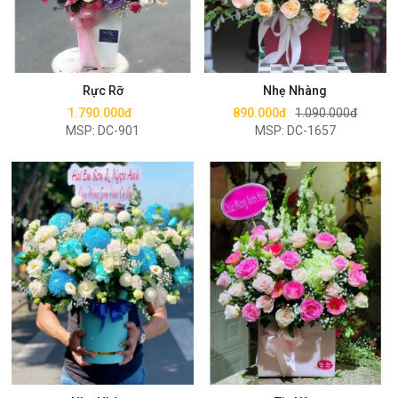
Mua ngay
Mua ngay
Rực Rỡ
Nhẹ Nhàng
1.790.000đ
890.000đ
1.090.000đ
MSP: DC-901
MSP: DC-1657
Mua ngay
Mua ngay