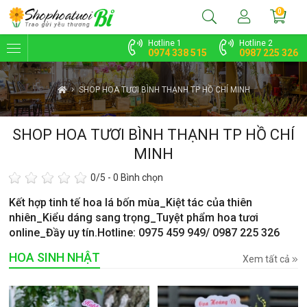
0
Hotline 1
Hotline 2
0974 338 515
0987 225 326
SHOP HOA TƯƠI BÌNH THẠNH TP HỒ CHÍ MINH
SHOP HOA TƯƠI BÌNH THẠNH TP HỒ CHÍ
MINH
0
/5 -
0
Bình chọn
Kết hợp tinh tế hoa lá bốn mùa_Kiệt tác của thiên
nhiên_Kiểu dáng sang trọng_Tuyệt phẩm hoa tươi
online_Đầy uy tín.Hotline: 0975 459 949/ 0987 225 326
HOA SINH NHẬT
Xem tất cả