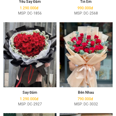
Yêu Say Đắm
Tin Em
1.290.000đ
990.000đ
MSP: DC-1856
MSP: DC-2568
Mua ngay
Mua ngay
Say Đắm
Bên Nhau
1.290.000đ
790.000đ
MSP: DC-2927
MSP: DC-3032