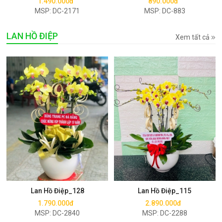
1.490.000đ
890.000đ
MSP: DC-2171
MSP: DC-883
LAN HỒ ĐIỆP
Xem tất cả
Mua ngay
Mua ngay
Lan Hồ Điệp_128
Lan Hồ Điệp_115
1.790.000đ
2.890.000đ
MSP: DC-2840
MSP: DC-2288