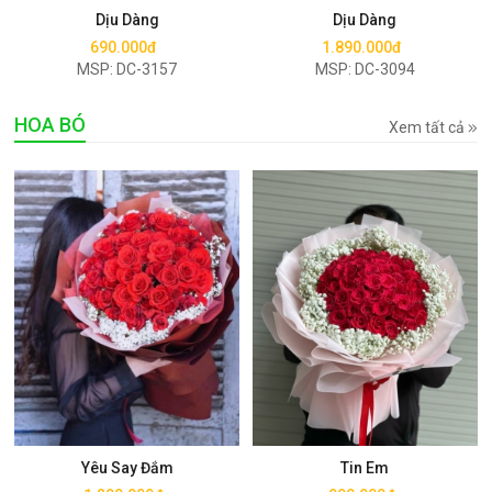
Dịu Dàng
Dịu Dàng
690.000đ
1.890.000đ
MSP: DC-3157
MSP: DC-3094
HOA BÓ
Xem tất cả
Mua ngay
Mua ngay
Yêu Say Đắm
Tin Em