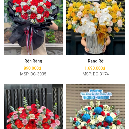
Mua ngay
Mua ngay
Rộn Ràng
Rạng Rỡ
890.000đ
1.690.000đ
MSP: DC-3035
MSP: DC-3174