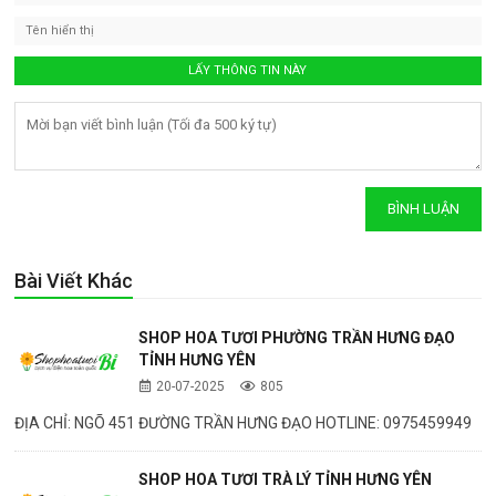
Bài Viết Khác
SHOP HOA TƯƠI PHƯỜNG TRẦN HƯNG ĐẠO
TỈNH HƯNG YÊN
20-07-2025
805
ĐỊA CHỈ: NGÕ 451 ĐƯỜNG TRẦN HƯNG ĐẠO HOTLINE: 0975459949
SHOP HOA TƯƠI TRÀ LÝ TỈNH HƯNG YÊN