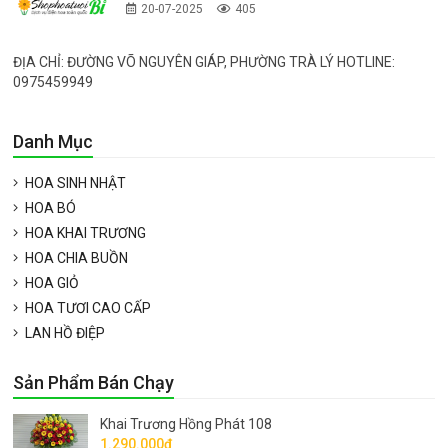
20-07-2025
405
ĐỊA CHỈ: ĐƯỜNG VÕ NGUYÊN GIÁP, PHƯỜNG TRÀ LÝ HOTLINE:
0975459949
Danh Mục
HOA SINH NHẬT
HOA BÓ
HOA KHAI TRƯƠNG
HOA CHIA BUỒN
HOA GIỎ
HOA TƯƠI CAO CẤP
LAN HỒ ĐIỆP
Sản Phẩm Bán Chạy
Khai Trương Hồng Phát 108
1.290.000đ