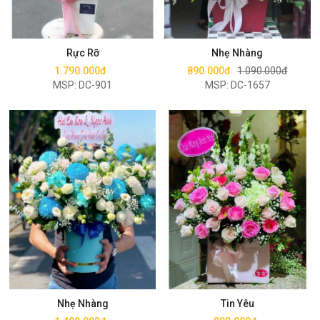
Mua ngay
Mua ngay
Rực Rỡ
Nhẹ Nhàng
1.790.000đ
890.000đ
1.090.000đ
MSP: DC-901
MSP: DC-1657
Mua ngay
Mua ngay
Nhẹ Nhàng
Tin Yêu