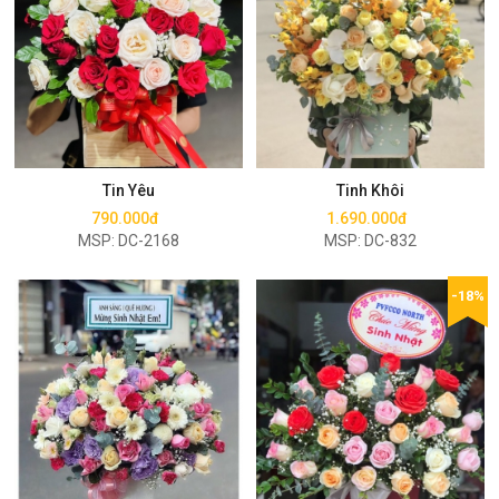
Mua ngay
Mua ngay
Tin Yêu
Tinh Khôi
790.000đ
1.690.000đ
MSP: DC-2168
MSP: DC-832
-18%