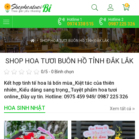
0
Hotline 1
Hotline 2
0974 338 515
0987 225 326
SHOP HOA TƯƠI BUÔN HỒ TỈNH ĐẮK LẮK
SHOP HOA TƯƠI BUÔN HỒ TỈNH ĐẮK LẮK
0
/5 -
0
Bình chọn
Kết hợp tinh tế hoa lá bốn mùa_Kiệt tác của thiên
nhiên_Kiểu dáng sang trọng_Tuyệt phẩm hoa tươi
online_Đầy uy tín. Hotline: 0975 459 949/ 0987 225 326
HOA SINH NHẬT
Xem tất cả