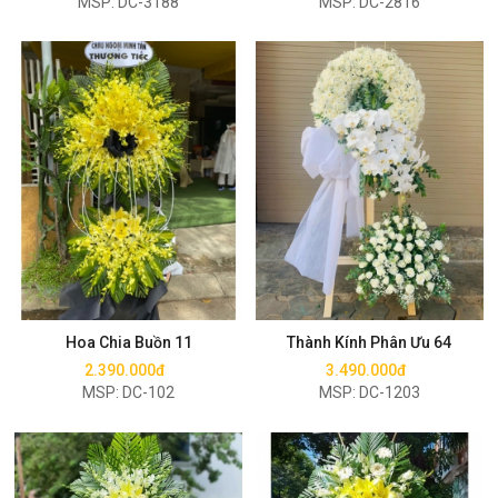
MSP: DC-3188
MSP: DC-2816
Mua ngay
Mua ngay
Hoa Chia Buồn 11
Thành Kính Phân Ưu 64
2.390.000đ
3.490.000đ
MSP: DC-102
MSP: DC-1203