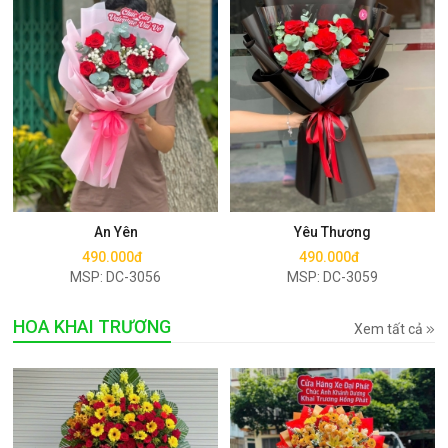
Mua ngay
Mua ngay
An Yên
Yêu Thương
490.000đ
490.000đ
MSP: DC-3056
MSP: DC-3059
HOA KHAI TRƯƠNG
Xem tất cả