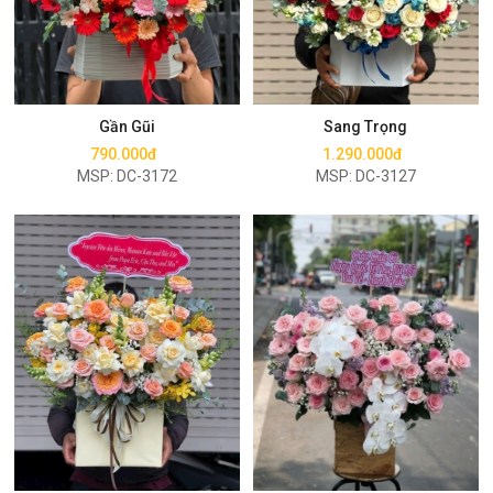
Mua ngay
Mua ngay
Gần Gũi
Sang Trọng
790.000đ
1.290.000đ
MSP: DC-3172
MSP: DC-3127
Mua ngay
Mua ngay