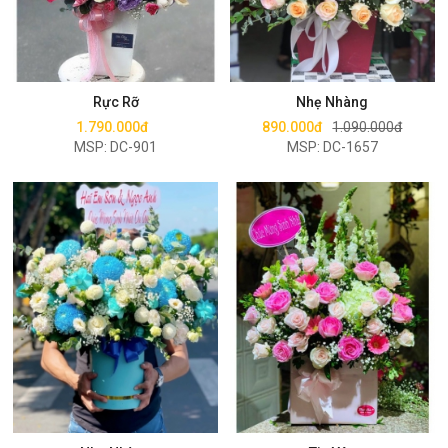
Mua ngay
Mua ngay
Rực Rỡ
Nhẹ Nhàng
1.790.000đ
890.000đ
1.090.000đ
MSP: DC-901
MSP: DC-1657
Mua ngay
Mua ngay