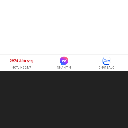
0974 338 515
HOTLINE 24/7
NHẮN TIN
CHAT ZALO
SHOP HOA TƯƠI BI
CÔNG TY TNHH XNK HOA QUẢ TƯƠI HOÀNG ANH
Hotline:
0974 338 515
-
0987 225 326
quetran82@gmail.com