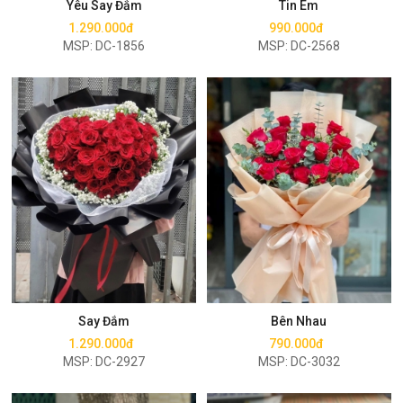
Yêu Say Đắm
Tin Em
1.290.000đ
990.000đ
MSP: DC-1856
MSP: DC-2568
Mua ngay
Mua ngay
Say Đắm
Bên Nhau
1.290.000đ
790.000đ
MSP: DC-2927
MSP: DC-3032