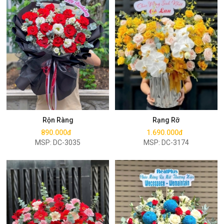
Mua ngay
Mua ngay
Rộn Ràng
Rạng Rỡ
890.000đ
1.690.000đ
MSP: DC-3035
MSP: DC-3174