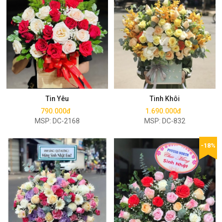
Mua ngay
Mua ngay
Tin Yêu
Tinh Khôi
790.000đ
1.690.000đ
MSP: DC-2168
MSP: DC-832
-18%