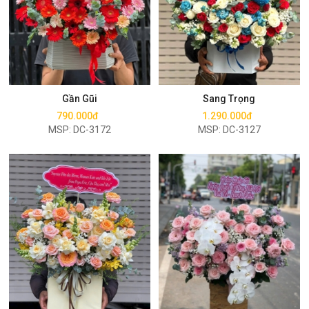
Mua ngay
Mua ngay
Gần Gũi
Sang Trọng
790.000đ
1.290.000đ
MSP: DC-3172
MSP: DC-3127