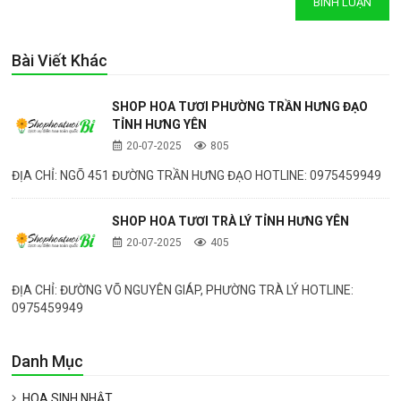
Bài Viết Khác
SHOP HOA TƯƠI PHƯỜNG TRẦN HƯNG ĐẠO
TỈNH HƯNG YÊN
20-07-2025
805
ĐỊA CHỈ: NGÕ 451 ĐƯỜNG TRẦN HƯNG ĐẠO HOTLINE: 0975459949
SHOP HOA TƯƠI TRÀ LÝ TỈNH HƯNG YÊN
20-07-2025
405
ĐỊA CHỈ: ĐƯỜNG VÕ NGUYÊN GIÁP, PHƯỜNG TRÀ LÝ HOTLINE:
0975459949
Danh Mục
HOA SINH NHẬT