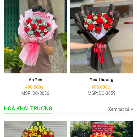
Mua ngay
Mua ngay
An Yên
Yêu Thương
490.000đ
490.000đ
MSP: DC-3056
MSP: DC-3059
HOA KHAI TRƯƠNG
Xem tất cả