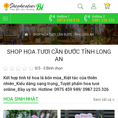
0
Hotline 1
Hotline 2
0974 338 515
0987 225 326
SHOP HOA TƯƠI CẦN ĐƯỚC TỈNH LONG AN
SHOP HOA TƯƠI CẦN ĐƯỚC TỈNH LONG
AN
0
/5 -
0
Bình chọn
Kết hợp tinh tế hoa lá bốn mùa_Kiệt tác của thiên
nhiên_Kiểu dáng sang trọng_Tuyệt phẩm hoa tươi
online_Đầy uy tín. Hotline: 0975 459 949/ 0987 225 326
HOA SINH NHẬT
Xem tất cả