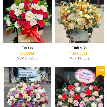
Mua ngay
Mua ngay
Tin Yêu
Tinh Khôi
790.000đ
1.690.000đ
MSP: DC-2168
MSP: DC-832
-18%