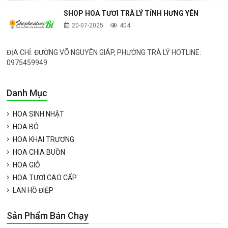
SHOP HOA TƯƠI TRÀ LÝ TỈNH HƯNG YÊN
20-07-2025
404
ĐỊA CHỈ: ĐƯỜNG VÕ NGUYÊN GIÁP, PHƯỜNG TRÀ LÝ HOTLINE:
0975459949
Danh Mục
HOA SINH NHẬT
HOA BÓ
HOA KHAI TRƯƠNG
HOA CHIA BUỒN
HOA GIỎ
HOA TƯƠI CAO CẤP
LAN HỒ ĐIỆP
Sản Phẩm Bán Chạy