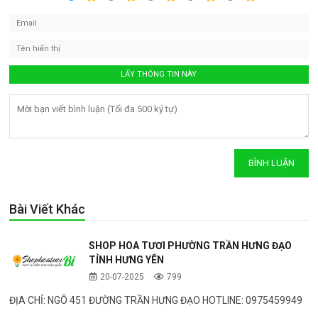
Bài Viết Khác
SHOP HOA TƯƠI PHƯỜNG TRẦN HƯNG ĐẠO
TỈNH HƯNG YÊN
20-07-2025
799
ĐỊA CHỈ: NGÕ 451 ĐƯỜNG TRẦN HƯNG ĐẠO HOTLINE: 0975459949