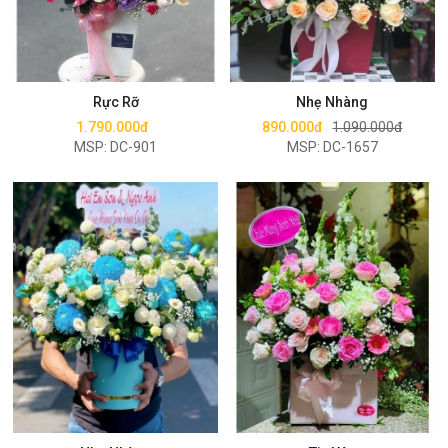
Mua ngay
Mua ngay
Rực Rỡ
Nhẹ Nhàng
1.790.000đ
890.000đ
1.090.000đ
MSP: DC-901
MSP: DC-1657
Mua ngay
Mua ngay