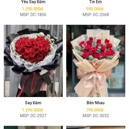
Yêu Say Đắm
Tin Em
1.290.000đ
990.000đ
MSP: DC-1856
MSP: DC-2568
Mua ngay
Mua ngay
Say Đắm
Bên Nhau
1.290.000đ
790.000đ
MSP: DC-2927
MSP: DC-3032