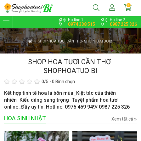
0
Hotline 1
Hotline 2
0974 338 515
0987 225 326
SHOP HOA TƯƠI CẦN THƠ- SHOPHOATUOIBI
SHOP HOA TƯƠI CẦN THƠ-
SHOPHOATUOIBI
0
/5 -
0
Bình chọn
Kết hợp tinh tế hoa lá bốn mùa_Kiệt tác của thiên
nhiên_Kiểu dáng sang trọng_Tuyệt phẩm hoa tươi
online_Đầy uy tín. Hotline: 0975 459 949/ 0987 225 326
HOA SINH NHẬT
Xem tất cả