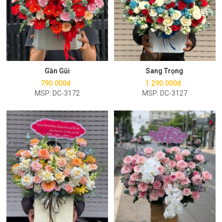
Mua ngay
Mua ngay
Gần Gũi
Sang Trọng
790.000đ
1.290.000đ
MSP: DC-3172
MSP: DC-3127