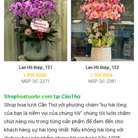
Mua ngay
Mua ngay
Lan Hồ Điệp_131
Lan Hồ Điệp_132
3.890.000đ
3.900.000đ
MSP: DC-2371
MSP: DC-2381
Shop
hoatuoibi.com
tại CầnThơ
Shop hoa tươi Cần Thơ với phương châm “sự hài lòng
của bạn là niềm vui của chúng tôi” chúng tôi luôn chăm
chút nâng niu trong từng sản phẩm để đem đến cho
khách hàng sự hài lòng nhất. Nếu không hài lòng với
dịch vụ hay sản phẩm chúng tôi xin hoàn tiền 100%