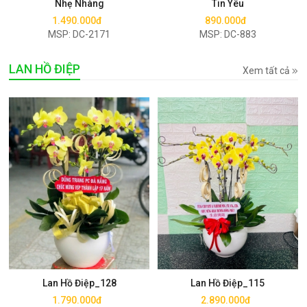
Nhẹ Nhàng
Tin Yêu
1.490.000đ
890.000đ
MSP: DC-2171
MSP: DC-883
LAN HỒ ĐIỆP
Xem tất cả
Mua ngay
Mua ngay
Lan Hồ Điệp_128
Lan Hồ Điệp_115
1.790.000đ
2.890.000đ