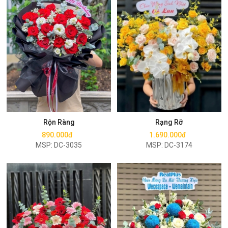
Mua ngay
Mua ngay
Rộn Ràng
Rạng Rỡ
890.000đ
1.690.000đ
MSP: DC-3035
MSP: DC-3174