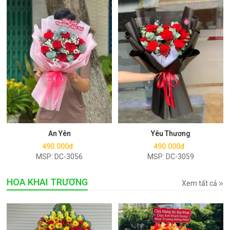
Mua ngay
Mua ngay
An Yên
Yêu Thương
490.000đ
490.000đ
MSP: DC-3056
MSP: DC-3059
HOA KHAI TRƯƠNG
Xem tất cả