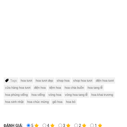
Tags
hoa tươi
hoa tươi đẹp
shop hoa
shop hoa tươi
điện hoa tươi
cửa hàng hoa tươi
điện hoa
tiệm hoa
hoa chia buồn
hoa tang lễ
hoa phúng viếng
hoa viếng
vòng hoa
vòng hoa tang lễ
hoa khai trương
hoa sinh nhật
hoa chúc mừng
giỏ hoa
hoa bó
ĐÁNH GIÁ:
5
4
3
2
1