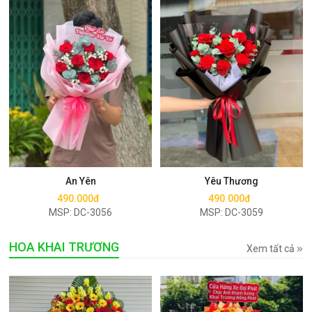
Mua ngay
Mua ngay
An Yên
Yêu Thương
490.000đ
490.000đ
MSP: DC-3056
MSP: DC-3059
HOA KHAI TRƯƠNG
Xem tất cả