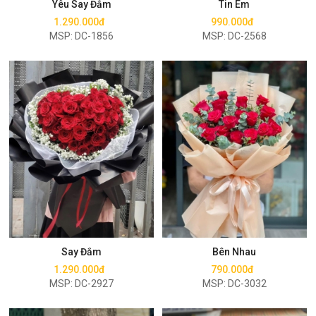
Yêu Say Đắm
Tin Em
1.290.000đ
990.000đ
MSP: DC-1856
MSP: DC-2568
Mua ngay
Mua ngay
Say Đắm
Bên Nhau
1.290.000đ
790.000đ
MSP: DC-2927
MSP: DC-3032