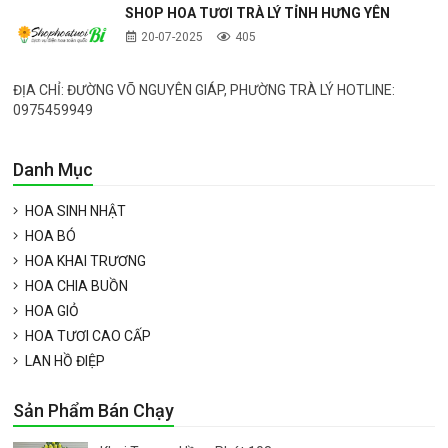
SHOP HOA TƯƠI TRÀ LÝ TỈNH HƯNG YÊN
20-07-2025
405
ĐỊA CHỈ: ĐƯỜNG VÕ NGUYÊN GIÁP, PHƯỜNG TRÀ LÝ HOTLINE:
0975459949
Danh Mục
HOA SINH NHẬT
HOA BÓ
HOA KHAI TRƯƠNG
HOA CHIA BUỒN
HOA GIỎ
HOA TƯƠI CAO CẤP
LAN HỒ ĐIỆP
Sản Phẩm Bán Chạy