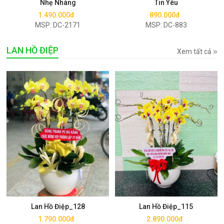
Nhẹ Nhàng
Tin Yêu
1.490.000đ
890.000đ
MSP: DC-2171
MSP: DC-883
LAN HỒ ĐIỆP
Xem tất cả
Mua ngay
Mua ngay
Lan Hồ Điệp_128
Lan Hồ Điệp_115
1.790.000đ
2.890.000đ