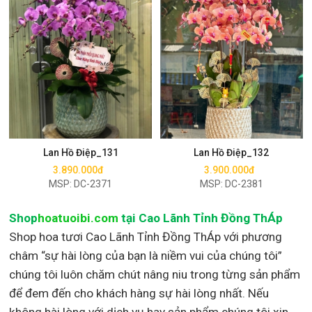
Mua ngay
Mua ngay
Lan Hồ Điệp_131
Lan Hồ Điệp_132
3.890.000đ
3.900.000đ
MSP: DC-2371
MSP: DC-2381
Shop
hoatuoibi.com
tại Cao Lãnh Tỉnh Đồng ThÁp
Shop hoa tươi Cao Lãnh Tỉnh Đồng ThÁp với phương
châm “sự hài lòng của bạn là niềm vui của chúng tôi”
chúng tôi luôn chăm chút nâng niu trong từng sản phẩm
để đem đến cho khách hàng sự hài lòng nhất. Nếu
không hài lòng với dịch vụ hay sản phẩm chúng tôi xin