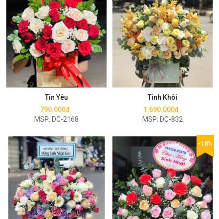
Mua ngay
Mua ngay
Tin Yêu
Tinh Khôi
790.000đ
1.690.000đ
MSP: DC-2168
MSP: DC-832
-18%