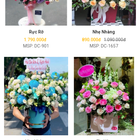
Mua ngay
Mua ngay
Rực Rỡ
Nhẹ Nhàng
1.790.000đ
890.000đ
1.090.000đ
MSP: DC-901
MSP: DC-1657
Mua ngay
Mua ngay