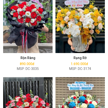
Mua ngay
Mua ngay
Rộn Ràng
Rạng Rỡ
890.000đ
1.690.000đ
MSP: DC-3035
MSP: DC-3174