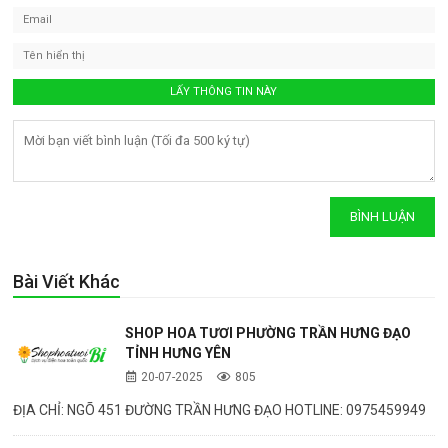
Bài Viết Khác
SHOP HOA TƯƠI PHƯỜNG TRẦN HƯNG ĐẠO
TỈNH HƯNG YÊN
20-07-2025
805
ĐỊA CHỈ: NGÕ 451 ĐƯỜNG TRẦN HƯNG ĐẠO HOTLINE: 0975459949