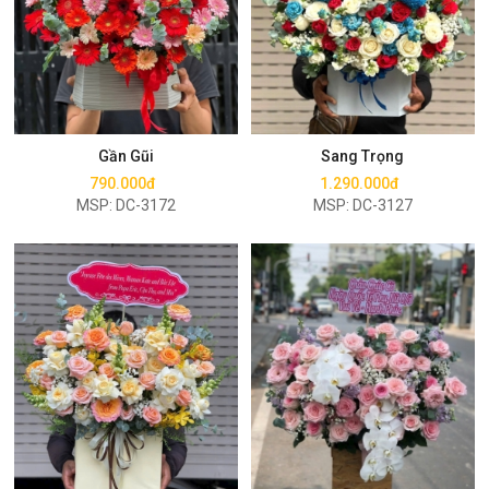
Mua ngay
Mua ngay
Gần Gũi
Sang Trọng
790.000đ
1.290.000đ
MSP: DC-3172
MSP: DC-3127