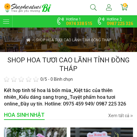
0
Hotline 1
Hotline 2
0974 338 515
0987 225 326
SHOP HOA TƯƠI CAO LÃNH TỈNH ĐỒNG THÁP
SHOP HOA TƯƠI CAO LÃNH TỈNH ĐỒNG
THÁP
0
/5 -
0
Bình chọn
Kết hợp tinh tế hoa lá bốn mùa_Kiệt tác của thiên
nhiên_Kiểu dáng sang trọng_Tuyệt phẩm hoa tươi
online_Đầy uy tín. Hotline: 0975 459 949/ 0987 225 326
HOA SINH NHẬT
Xem tất cả