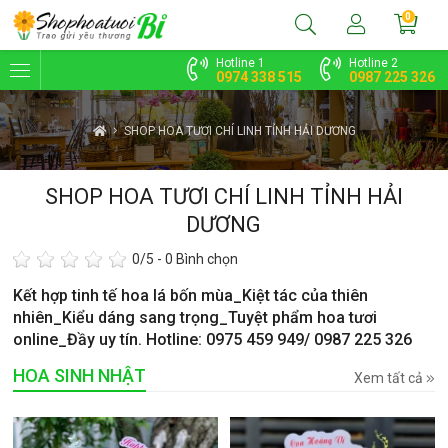
0
Hotline 1
Hotline 2
0974 338 515
0987 225 326
SHOP HOA TƯƠI CHÍ LINH TỈNH HẢI DƯƠNG
SHOP HOA TƯƠI CHÍ LINH TỈNH HẢI
DƯƠNG
0
/5 -
0
Bình chọn
Kết hợp tinh tế hoa lá bốn mùa_Kiệt tác của thiên
nhiên_Kiểu dáng sang trọng_Tuyệt phẩm hoa tươi
online_Đầy uy tín. Hotline: 0975 459 949/ 0987 225 326
HOA SINH NHẬT
Xem tất cả