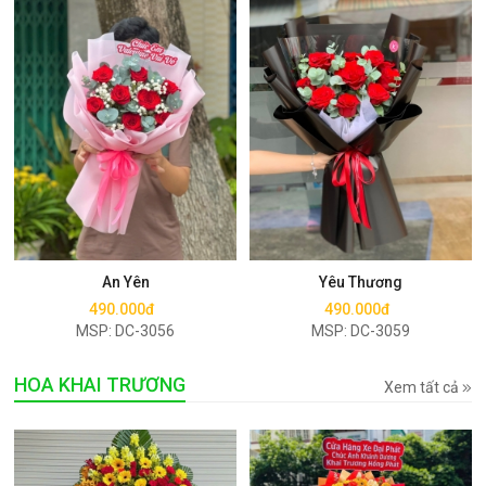
Mua ngay
Mua ngay
An Yên
Yêu Thương
490.000đ
490.000đ
MSP: DC-3056
MSP: DC-3059
HOA KHAI TRƯƠNG
Xem tất cả