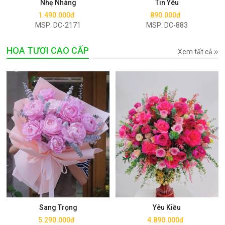
Nhẹ Nhàng
Tin Yêu
1.490.000đ
890.000đ
MSP: DC-2171
MSP: DC-883
HOA TƯƠI CAO CẤP
Xem tất cả
Mua ngay
Mua ngay
Sang Trọng
Yêu Kiều
5.290.000đ
4.890.000đ