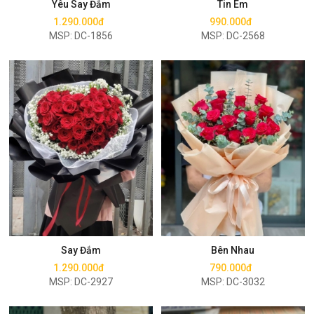
Yêu Say Đắm
Tin Em
1.290.000đ
990.000đ
MSP: DC-1856
MSP: DC-2568
Mua ngay
Mua ngay
Say Đắm
Bên Nhau
1.290.000đ
790.000đ
MSP: DC-2927
MSP: DC-3032