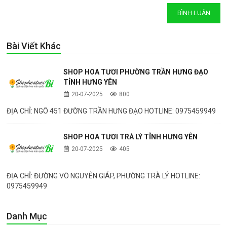
Bài Viết Khác
SHOP HOA TƯƠI PHƯỜNG TRẦN HƯNG ĐẠO
TỈNH HƯNG YÊN
20-07-2025
800
ĐỊA CHỈ: NGÕ 451 ĐƯỜNG TRẦN HƯNG ĐẠO HOTLINE: 0975459949
SHOP HOA TƯƠI TRÀ LÝ TỈNH HƯNG YÊN
20-07-2025
405
ĐỊA CHỈ: ĐƯỜNG VÕ NGUYÊN GIÁP, PHƯỜNG TRÀ LÝ HOTLINE:
0975459949
Danh Mục