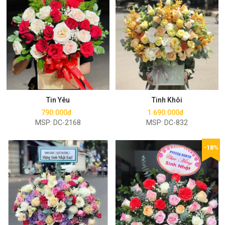
Mua ngay
Mua ngay
Tin Yêu
Tinh Khôi
790.000đ
1.690.000đ
MSP: DC-2168
MSP: DC-832
-18%