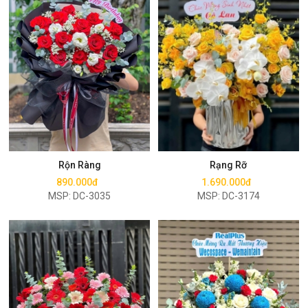
Mua ngay
Mua ngay
Rộn Ràng
Rạng Rỡ
890.000đ
1.690.000đ
MSP: DC-3035
MSP: DC-3174