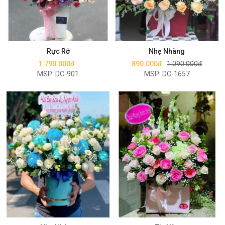
Mua ngay
Mua ngay
Rực Rỡ
Nhẹ Nhàng
1.790.000đ
890.000đ
1.090.000đ
MSP: DC-901
MSP: DC-1657
Mua ngay
Mua ngay