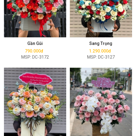
Mua ngay
Mua ngay
Gần Gũi
Sang Trọng
790.000đ
1.290.000đ
MSP: DC-3172
MSP: DC-3127