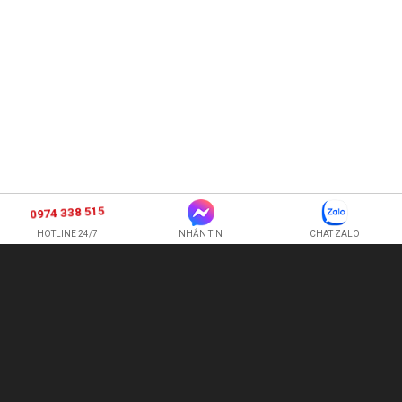
0974 338 515
HOTLINE 24/7
NHẮN TIN
CHAT ZALO
SHOP HOA TƯƠI BI
CÔNG TY TNHH XNK HOA QUẢ TƯƠI HOÀNG ANH
Hotline:
0974 338 515
-
0987 225 326
quetran82@gmail.com