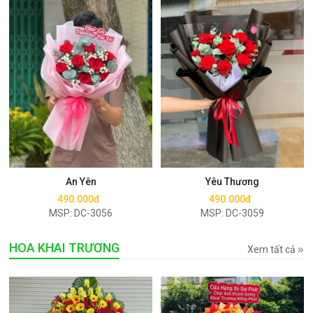
Mua ngay
Mua ngay
An Yên
Yêu Thương
490.000đ
490.000đ
MSP: DC-3056
MSP: DC-3059
HOA KHAI TRƯƠNG
Xem tất cả