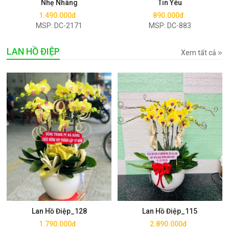
Nhẹ Nhàng
Tin Yêu
1.490.000đ
890.000đ
MSP: DC-2171
MSP: DC-883
LAN HỒ ĐIỆP
Xem tất cả
Mua ngay
Mua ngay
Lan Hồ Điệp_128
Lan Hồ Điệp_115
1.790.000đ
2.890.000đ