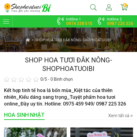
0
Hotline 1
Hotline 2
0974 338 515
0987 225 326
SHOP HOA TƯƠI ĐẮK NÔNG- SHOPHOATUOIBI
SHOP HOA TƯƠI ĐẮK NÔNG-
SHOPHOATUOIBI
0
/5 -
0
Bình chọn
Kết hợp tinh tế hoa lá bốn mùa_Kiệt tác của thiên
nhiên_Kiểu dáng sang trọng_Tuyệt phẩm hoa tươi
online_Đầy uy tín. Hotline: 0975 459 949/ 0987 225 326
HOA SINH NHẬT
Xem tất cả