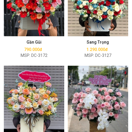
Mua ngay
Mua ngay
Gần Gũi
Sang Trọng
790.000đ
1.290.000đ
MSP: DC-3172
MSP: DC-3127