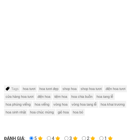
Tags
hoa tươi
hoa tươi đẹp
shop hoa
shop hoa tươi
điện hoa tươi
cửa hàng hoa tươi
điện hoa
tiệm hoa
hoa chia buồn
hoa tang lễ
hoa phúng viếng
hoa viếng
vòng hoa
vòng hoa tang lễ
hoa khai trương
hoa sinh nhật
hoa chúc mừng
giỏ hoa
hoa bó
ĐÁNH GIÁ:
5
4
3
2
1