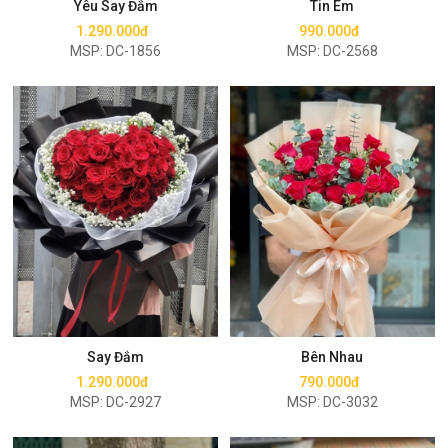
Yêu Say Đắm
Tin Em
1.290.000đ
990.000đ
MSP: DC-1856
MSP: DC-2568
Mua ngay
Mua ngay
Say Đắm
Bên Nhau
1.290.000đ
790.000đ
MSP: DC-2927
MSP: DC-3032