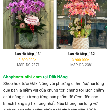
Mua ngay
Mua ngay
Lan Hồ Điệp_131
Lan Hồ Điệp_132
3.890.000đ
3.900.000đ
MSP: DC-2371
MSP: DC-2381
Shop
hoatuoibi.com
tại Đăk Nông
Shop hoa tươi Đăk Nông với phương châm “sự hài lòng
của bạn là niềm vui của chúng tôi” chúng tôi luôn chăm
chút nâng niu trong từng sản phẩm để đem đến cho
khách hàng sự hài lòng nhất. Nếu không hài lòng với
dịch vụ hay sản phẩm chúng tôi xin hoàn tiền 100%