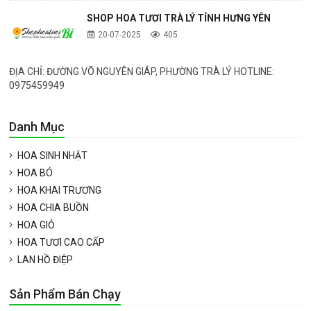
SHOP HOA TƯƠI TRÀ LÝ TỈNH HƯNG YÊN
20-07-2025
405
ĐỊA CHỈ: ĐƯỜNG VÕ NGUYÊN GIÁP, PHƯỜNG TRÀ LÝ HOTLINE:
0975459949
Danh Mục
HOA SINH NHẬT
HOA BÓ
HOA KHAI TRƯƠNG
HOA CHIA BUỒN
HOA GIỎ
HOA TƯƠI CAO CẤP
LAN HỒ ĐIỆP
Sản Phẩm Bán Chạy