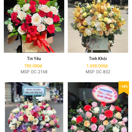
Mua ngay
Mua ngay
Tin Yêu
Tinh Khôi
790.000đ
1.690.000đ
MSP: DC-2168
MSP: DC-832
-18%