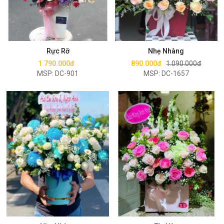
Mua ngay
Mua ngay
Rực Rỡ
Nhẹ Nhàng
1.790.000đ
890.000đ
1.090.000đ
MSP: DC-901
MSP: DC-1657
Mua ngay
Mua ngay