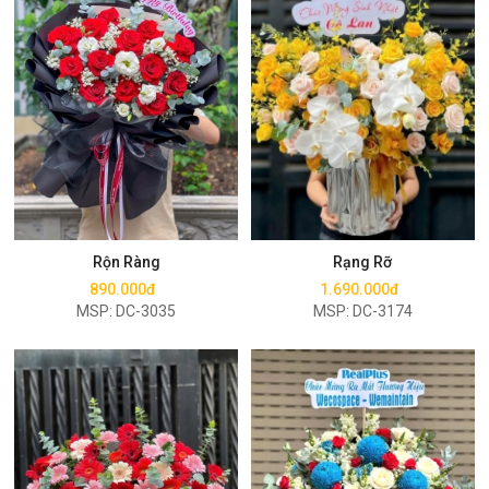
Mua ngay
Mua ngay
Rộn Ràng
Rạng Rỡ
890.000đ
1.690.000đ
MSP: DC-3035
MSP: DC-3174