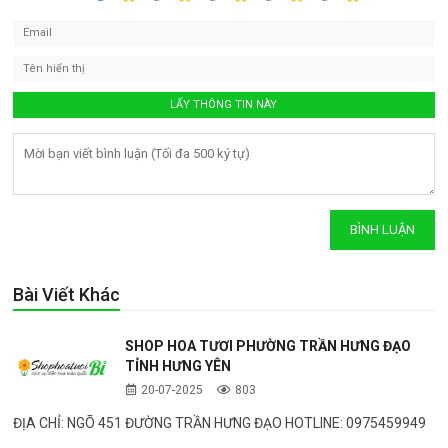
Bài Viết Khác
SHOP HOA TƯƠI PHƯỜNG TRẦN HƯNG ĐẠO
TỈNH HƯNG YÊN
20-07-2025
803
ĐỊA CHỈ: NGÕ 451 ĐƯỜNG TRẦN HƯNG ĐẠO HOTLINE: 0975459949