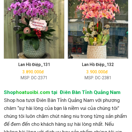
Mua ngay
Mua ngay
Lan Hồ Điệp_131
Lan Hồ Điệp_132
3.890.000đ
3.900.000đ
MSP: DC-2371
MSP: DC-2381
Shop
hoatuoibi.com
tại Điên Bàn Tỉnh Quảng Nam
Shop hoa tươi Điên Bàn Tỉnh Quảng Nam với phương
châm “sự hài lòng của bạn là niềm vui của chúng tôi”
chúng tôi luôn chăm chút nâng niu trong từng sản phẩm
để đem đến cho khách hàng sự hài lòng nhất. Nếu
không hài lòng với dịch vụ hay sản phẩm chúng tôi xin