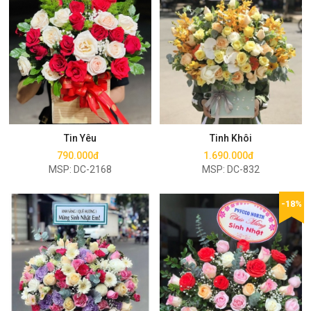
Mua ngay
Mua ngay
Tin Yêu
Tinh Khôi
790.000đ
1.690.000đ
MSP: DC-2168
MSP: DC-832
-18%