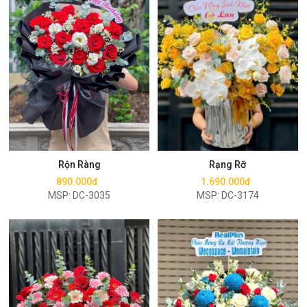
Mua ngay
Mua ngay
Rộn Ràng
Rạng Rỡ
890.000đ
1.690.000đ
MSP: DC-3035
MSP: DC-3174