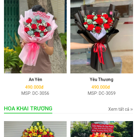
Mua ngay
Mua ngay
An Yên
Yêu Thương
490.000đ
490.000đ
MSP: DC-3056
MSP: DC-3059
HOA KHAI TRƯƠNG
Xem tất cả