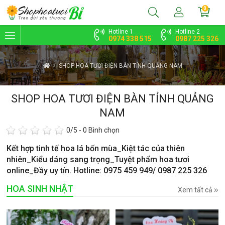
0
Hotline 1
Hotline 2
0974 338 515
0987 225 326
SHOP HOA TƯƠI ĐIỆN BÀN TỈNH QUẢNG NAM
SHOP HOA TƯƠI ĐIỆN BÀN TỈNH QUẢNG
NAM
0
/5 -
0
Bình chọn
Kết hợp tinh tế hoa lá bốn mùa_Kiệt tác của thiên
nhiên_Kiểu dáng sang trọng_Tuyệt phẩm hoa tươi
online_Đầy uy tín. Hotline: 0975 459 949/ 0987 225 326
HOA SINH NHẬT
Xem tất cả