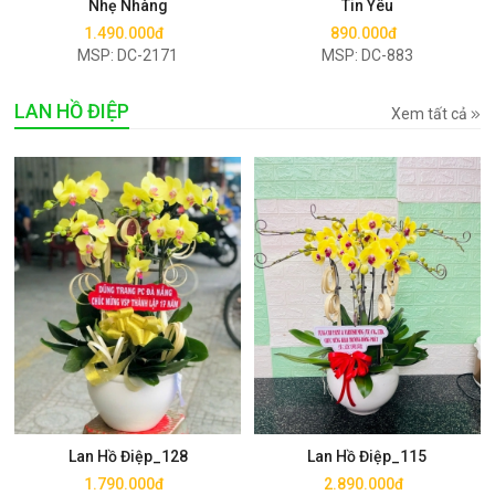
Nhẹ Nhàng
Tin Yêu
1.490.000đ
890.000đ
MSP: DC-2171
MSP: DC-883
LAN HỒ ĐIỆP
Xem tất cả
Mua ngay
Mua ngay
Lan Hồ Điệp_128
Lan Hồ Điệp_115
1.790.000đ
2.890.000đ