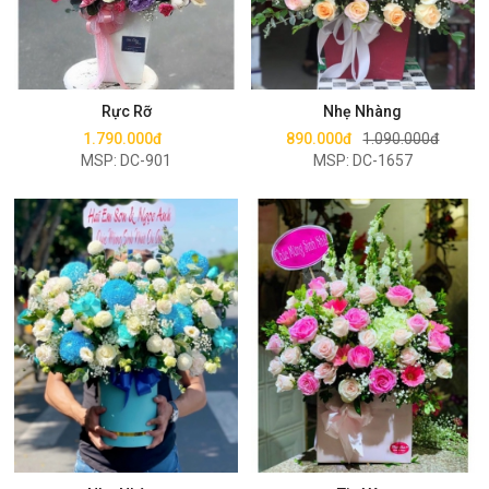
Mua ngay
Mua ngay
Rực Rỡ
Nhẹ Nhàng
1.790.000đ
890.000đ
1.090.000đ
MSP: DC-901
MSP: DC-1657
Mua ngay
Mua ngay