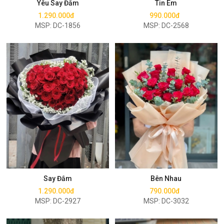
Yêu Say Đắm
Tin Em
1.290.000đ
990.000đ
MSP: DC-1856
MSP: DC-2568
Mua ngay
Mua ngay
Say Đắm
Bên Nhau
1.290.000đ
790.000đ
MSP: DC-2927
MSP: DC-3032