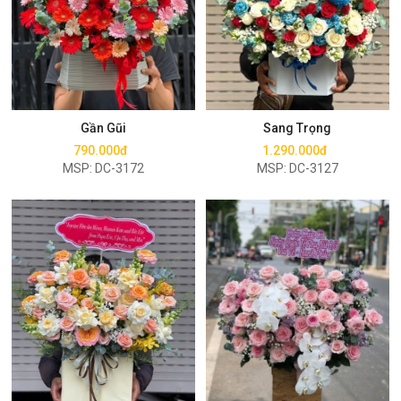
Mua ngay
Mua ngay
Gần Gũi
Sang Trọng
790.000đ
1.290.000đ
MSP: DC-3172
MSP: DC-3127