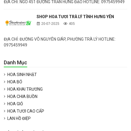
ĐỊA CHỈ: NGÕ 451 ĐƯỜNG TRẦN HƯNG ĐẠO HOTLINE: 0975459949
SHOP HOA TƯƠI TRÀ LÝ TỈNH HƯNG YÊN
20-07-2025
405
ĐỊA CHỈ: ĐƯỜNG VÕ NGUYÊN GIÁP, PHƯỜNG TRÀ LÝ HOTLINE:
0975459949
Danh Mục
HOA SINH NHẬT
HOA BÓ
HOA KHAI TRƯƠNG
HOA CHIA BUỒN
HOA GIỎ
HOA TƯƠI CAO CẤP
LAN HỒ ĐIỆP