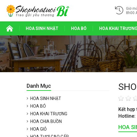
Giờ m
8h00 
HOA SINH NHẬT
HOA BÓ
HOA KHAI TRƯƠN
SHO
Danh Mục
HOA SINH NHẬT
HOA BÓ
Kết hợp 
HOA KHAI TRƯƠNG
Hotline:
HOA CHIA BUỒN
HOA S
HOA GIỎ
HOA TƯƠI CAO CẤP