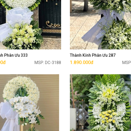
Mua ngay
Mua ngay
nh Phân Ưu 333
Thành Kính Phân Ưu 287
00đ
1.890.000đ
MSP: DC-3188
MSP