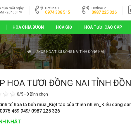
ở cửa mỗi ngày
Hotline 1
Hotline 2
0974 338 515
0987 225 326
AM - 20h00 PM
G
HOA CHIA BUỒN
HOA GIỎ
HOA TƯƠI CAO CẤP
SHOP HOA TƯƠI ĐỒNG NAI TỈNH ĐỒNG NAI
P HOA TƯƠI ĐỒNG NAI TỈNH ĐỒN
0
/5 -
0
Bình chọn
tinh tế hoa lá bốn mùa_Kiệt tác của thiên nhiên_Kiểu dáng sa
 0975 459 949/ 0987 225 326
INH NHẬT