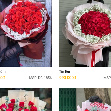
Mua ngay
Mua ngay
 Đắm
Tin Em
00đ
990.000đ
MSP: DC-1856
MSP