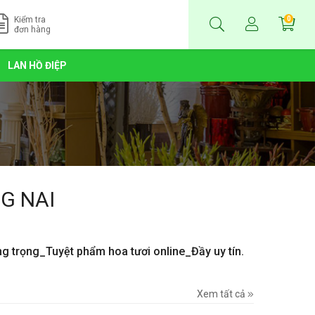
Kiểm tra
0
đơn hàng
LAN HỒ ĐIỆP
G NAI
ng trọng_Tuyệt phẩm hoa tươi online_Đầy uy tín.
Xem tất cả