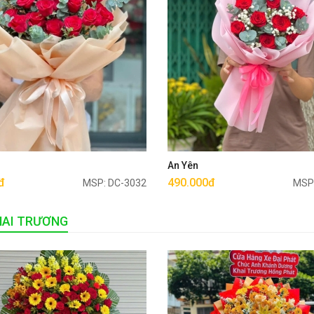
Mua ngay
Mua ngay
u
An Yên
đ
490.000đ
MSP: DC-3032
MSP
HAI TRƯƠNG