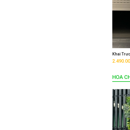
Khai Trư
2.490.0
HOA CH