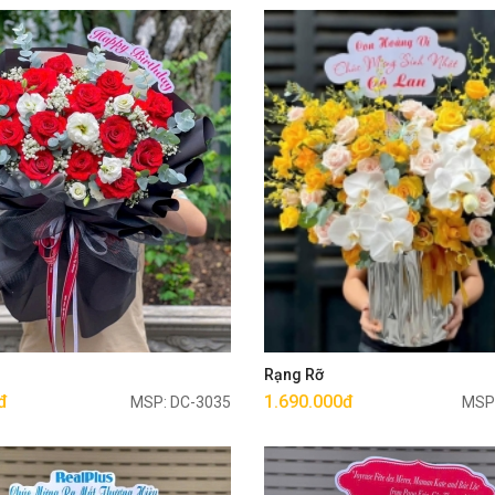
Mua ngay
Mua ngay
g
Rạng Rỡ
đ
1.690.000đ
MSP: DC-3035
MSP