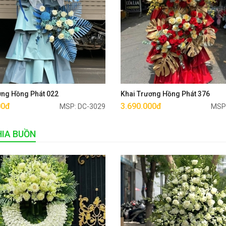
Mua ngay
Mua ngay
ơng Hồng Phát 022
Khai Trương Hồng Phát 376
00đ
3.690.000đ
MSP: DC-3029
MSP
IA BUỒN