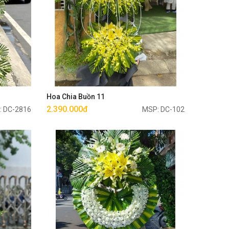
Mua ngay
Hoa Chia Buồn 11
2.390.000đ
: DC-2816
MSP: DC-102