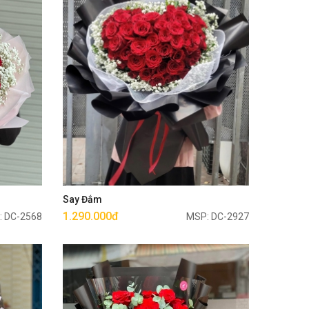
Mua ngay
Say Đắm
1.290.000đ
: DC-2568
MSP: DC-2927