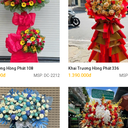
Mua ngay
Mua ngay
ơng Hồng Phát 108
Khai Trương Hồng Phát 336
00đ
1.390.000đ
MSP: DC-2212
MSP