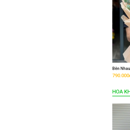
Bên Nha
790.000
HOA K