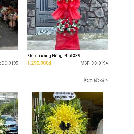
Mua ngay
Khai Trương Hồng Phát 339
1.290.000đ
: DC-3195
MSP: DC-3194
Xem tất cả