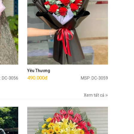
Mua ngay
Yêu Thương
490.000đ
: DC-3056
MSP: DC-3059
Xem tất cả