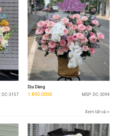
Mua ngay
Dịu Dàng
1.890.000đ
: DC-3157
MSP: DC-3094
Xem tất cả