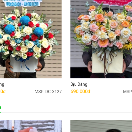
Mua ngay
Mua ngay
ng
Dịu Dàng
00đ
690.000đ
MSP: DC-3127
MSP
Ó