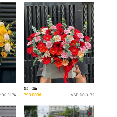
Mua ngay
Gần Gũi
790.000đ
: DC-3174
MSP: DC-3172