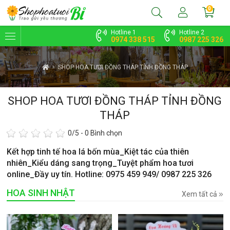
0
Hotline 1
Hotline 2
0974 338 515
0987 225 326
SHOP HOA TƯƠI ĐỒNG THÁP TỈNH ĐỒNG THÁP
SHOP HOA TƯƠI ĐỒNG THÁP TỈNH ĐỒNG
THÁP
0
/5 -
0
Bình chọn
Kết hợp tinh tế hoa lá bốn mùa_Kiệt tác của thiên
nhiên_Kiểu dáng sang trọng_Tuyệt phẩm hoa tươi
online_Đầy uy tín. Hotline: 0975 459 949/ 0987 225 326
HOA SINH NHẬT
Xem tất cả