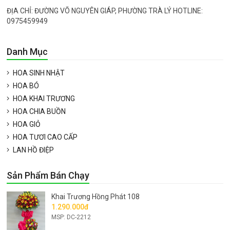
ĐỊA CHỈ: ĐƯỜNG VÕ NGUYÊN GIÁP, PHƯỜNG TRÀ LÝ HOTLINE:
0975459949
Danh Mục
HOA SINH NHẬT
HOA BÓ
HOA KHAI TRƯƠNG
HOA CHIA BUỒN
HOA GIỎ
HOA TƯƠI CAO CẤP
LAN HỒ ĐIỆP
Sản Phẩm Bán Chạy
Khai Trương Hồng Phát 108
1.290.000đ
MSP: DC-2212