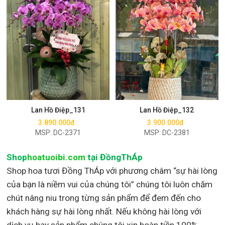
Mua ngay
Mua ngay
Lan Hồ Điệp_131
Lan Hồ Điệp_132
3.890.000đ
3.900.000đ
MSP: DC-2371
MSP: DC-2381
Shop
hoatuoibi.com
tại ĐồngThÁp
Shop hoa tươi Đồng ThÁp với phương châm “sự hài lòng
của bạn là niềm vui của chúng tôi” chúng tôi luôn chăm
chút nâng niu trong từng sản phẩm để đem đến cho
khách hàng sự hài lòng nhất. Nếu không hài lòng với
dịch vụ hay sản phẩm chúng tôi xin hoàn tiền 100%