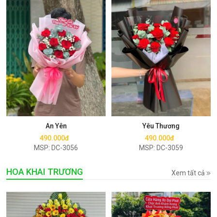
Mua ngay
Mua ngay
An Yên
Yêu Thương
490.000đ
490.000đ
MSP: DC-3056
MSP: DC-3059
HOA KHAI TRƯƠNG
Xem tất cả