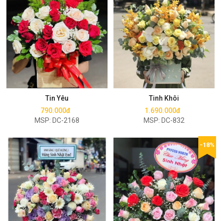
Mua ngay
Mua ngay
Tin Yêu
Tinh Khôi
790.000đ
1.690.000đ
MSP: DC-2168
MSP: DC-832
-18%