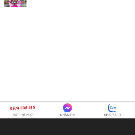
0974 338 515
HOTLINE 24/7
NHẮN TIN
CHAT ZALO
SHOP HOA TƯƠI BI