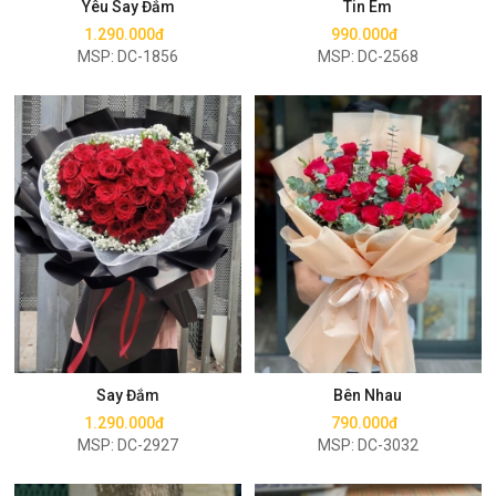
Yêu Say Đắm
Tin Em
1.290.000đ
990.000đ
MSP: DC-1856
MSP: DC-2568
Mua ngay
Mua ngay
Say Đắm
Bên Nhau
1.290.000đ
790.000đ
MSP: DC-2927
MSP: DC-3032