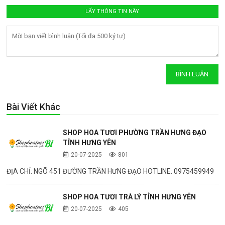
Bài Viết Khác
SHOP HOA TƯƠI PHƯỜNG TRẦN HƯNG ĐẠO
TỈNH HƯNG YÊN
20-07-2025
801
ĐỊA CHỈ: NGÕ 451 ĐƯỜNG TRẦN HƯNG ĐẠO HOTLINE: 0975459949
SHOP HOA TƯƠI TRÀ LÝ TỈNH HƯNG YÊN
20-07-2025
405