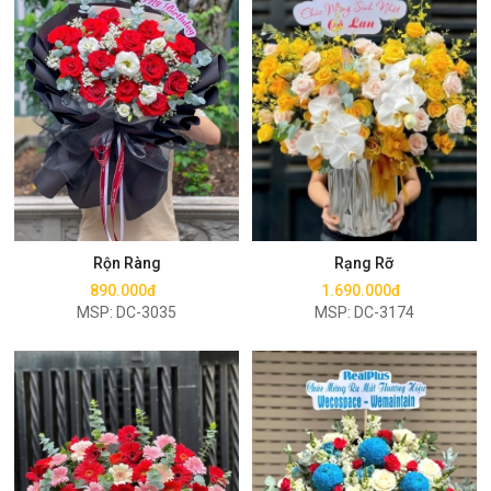
Mua ngay
Mua ngay
Rộn Ràng
Rạng Rỡ
890.000đ
1.690.000đ
MSP: DC-3035
MSP: DC-3174