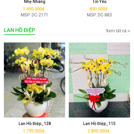
Nhẹ Nhàng
Tin Yêu
1.490.000đ
890.000đ
MSP: DC-2171
MSP: DC-883
LAN HỒ ĐIỆP
Xem tất cả
Mua ngay
Mua ngay
Lan Hồ Điệp_128
Lan Hồ Điệp_115
1.790.000đ
2.890.000đ