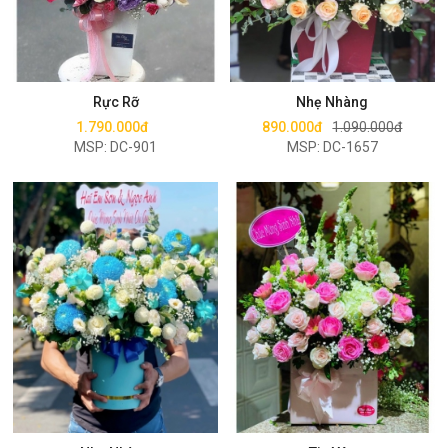
Mua ngay
Mua ngay
Rực Rỡ
Nhẹ Nhàng
1.790.000đ
890.000đ
1.090.000đ
MSP: DC-901
MSP: DC-1657
Mua ngay
Mua ngay