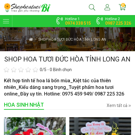
0
Hotline 1
Hotline 2
0974 338 515
0987 225 326
SHOP HOA TƯƠI ĐỨC HÒA TỈNH LONG AN
SHOP HOA TƯƠI ĐỨC HÒA TỈNH LONG AN
0
/5 -
0
Bình chọn
Kết hợp tinh tế hoa lá bốn mùa_Kiệt tác của thiên
nhiên_Kiểu dáng sang trọng_Tuyệt phẩm hoa tươi
online_Đầy uy tín. Hotline: 0975 459 949/ 0987 225 326
HOA SINH NHẬT
Xem tất cả