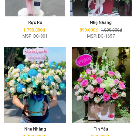
Mua ngay
Mua ngay
Rực Rỡ
Nhẹ Nhàng
1.790.000đ
890.000đ
1.090.000đ
MSP: DC-901
MSP: DC-1657
Mua ngay
Mua ngay
Nhẹ Nhàng
Tin Yêu