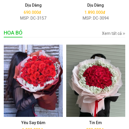
Dịu Dàng
Dịu Dàng
690.000đ
1.890.000đ
MSP: DC-3157
MSP: DC-3094
HOA BÓ
Xem tất cả
Mua ngay
Mua ngay
Yêu Say Đắm
Tin Em