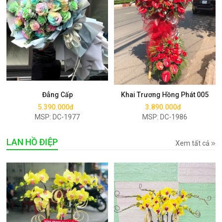
Mua ngay
Mua ngay
Đẳng Cấp
Khai Trương Hồng Phát 005
5.390.000đ
3.890.000đ
MSP: DC-1977
MSP: DC-1986
LAN HỒ ĐIỆP
Xem tất cả