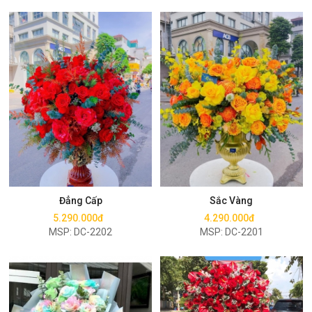
Mua ngay
Mua ngay
Đẳng Cấp
Sắc Vàng
5.290.000đ
4.290.000đ
MSP: DC-2202
MSP: DC-2201