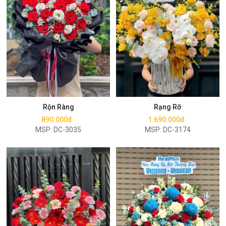
Mua ngay
Mua ngay
Rộn Ràng
Rạng Rỡ
890.000đ
1.690.000đ
MSP: DC-3035
MSP: DC-3174