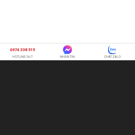
0974 338 515
HOTLINE 24/7
NHẮN TIN
CHAT ZALO
SHOP HOA TƯƠI BI
CÔNG TY TNHH XNK HOA QUẢ TƯƠI HOÀNG ANH
Hotline:
0974 338 515
-
0987 225 326
quetran82@gmail.com