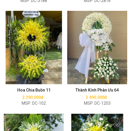
MSP: DC-3188
MSP: DC-2816
Mua ngay
Mua ngay
Hoa Chia Buồn 11
Thành Kính Phân Ưu 64
2.390.000đ
3.490.000đ
MSP: DC-102
MSP: DC-1203