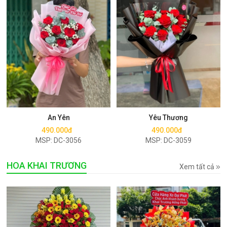
Mua ngay
Mua ngay
An Yên
Yêu Thương
490.000đ
490.000đ
MSP: DC-3056
MSP: DC-3059
HOA KHAI TRƯƠNG
Xem tất cả