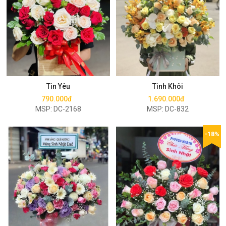
Mua ngay
Mua ngay
Tin Yêu
Tinh Khôi
790.000đ
1.690.000đ
MSP: DC-2168
MSP: DC-832
-18%