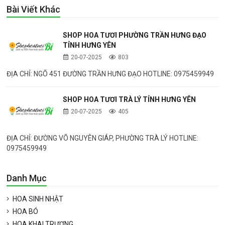
Bài Viết Khác
SHOP HOA TƯƠI PHƯỜNG TRẦN HƯNG ĐẠO
TỈNH HƯNG YÊN
20-07-2025
803
ĐỊA CHỈ: NGÕ 451 ĐƯỜNG TRẦN HƯNG ĐẠO HOTLINE: 0975459949
SHOP HOA TƯƠI TRÀ LÝ TỈNH HƯNG YÊN
20-07-2025
405
ĐỊA CHỈ: ĐƯỜNG VÕ NGUYÊN GIÁP, PHƯỜNG TRÀ LÝ HOTLINE:
0975459949
Danh Mục
HOA SINH NHẬT
HOA BÓ
HOA KHAI TRƯƠNG