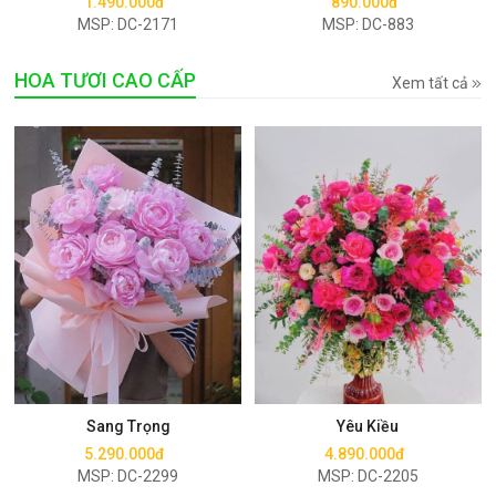
1.490.000đ
890.000đ
MSP: DC-2171
MSP: DC-883
HOA TƯƠI CAO CẤP
Xem tất cả
Mua ngay
Mua ngay
Sang Trọng
Yêu Kiều
5.290.000đ
4.890.000đ
MSP: DC-2299
MSP: DC-2205