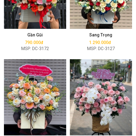
Mua ngay
Mua ngay
Gần Gũi
Sang Trọng
790.000đ
1.290.000đ
MSP: DC-3172
MSP: DC-3127
Mua ngay
Mua ngay