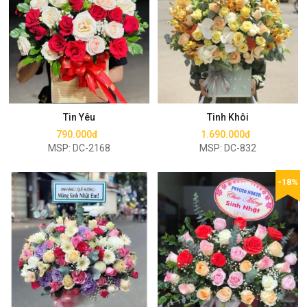
Mua ngay
Mua ngay
Tin Yêu
Tinh Khôi
790.000đ
1.690.000đ
MSP: DC-2168
MSP: DC-832
-18%