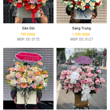
Mua ngay
Mua ngay
Gần Gũi
Sang Trọng
790.000đ
1.290.000đ
MSP: DC-3172
MSP: DC-3127
Mua ngay
Mua ngay