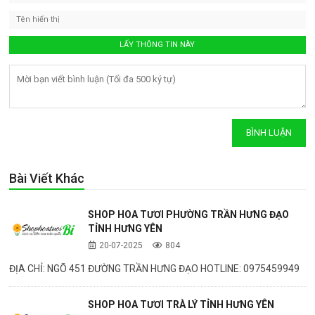
Bài Viết Khác
SHOP HOA TƯƠI PHƯỜNG TRẦN HƯNG ĐẠO
TỈNH HƯNG YÊN
20-07-2025
804
ĐỊA CHỈ: NGÕ 451 ĐƯỜNG TRẦN HƯNG ĐẠO HOTLINE: 0975459949
SHOP HOA TƯƠI TRÀ LÝ TỈNH HƯNG YÊN