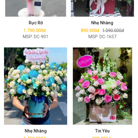
Mua ngay
Mua ngay
Rực Rỡ
Nhẹ Nhàng
1.790.000đ
890.000đ
1.090.000đ
MSP: DC-901
MSP: DC-1657
Mua ngay
Mua ngay
Nhẹ Nhàng
Tin Yêu