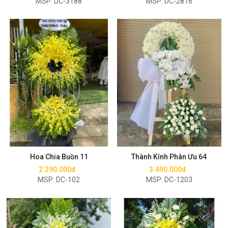
MSP: DC-3188
MSP: DC-2816
Mua ngay
Mua ngay
Hoa Chia Buồn 11
Thành Kính Phân Ưu 64
2.390.000đ
3.490.000đ
MSP: DC-102
MSP: DC-1203