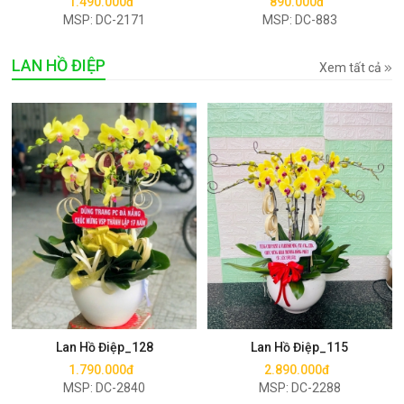
1.490.000đ
890.000đ
MSP: DC-2171
MSP: DC-883
LAN HỒ ĐIỆP
Xem tất cả
Mua ngay
Mua ngay
Lan Hồ Điệp_128
Lan Hồ Điệp_115
1.790.000đ
2.890.000đ
MSP: DC-2840
MSP: DC-2288