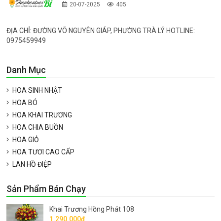
20-07-2025
405
ĐỊA CHỈ: ĐƯỜNG VÕ NGUYÊN GIÁP, PHƯỜNG TRÀ LÝ HOTLINE:
0975459949
Danh Mục
HOA SINH NHẬT
HOA BÓ
HOA KHAI TRƯƠNG
HOA CHIA BUỒN
HOA GIỎ
HOA TƯƠI CAO CẤP
LAN HỒ ĐIỆP
Sản Phẩm Bán Chạy
Khai Trương Hồng Phát 108
1.290.000đ