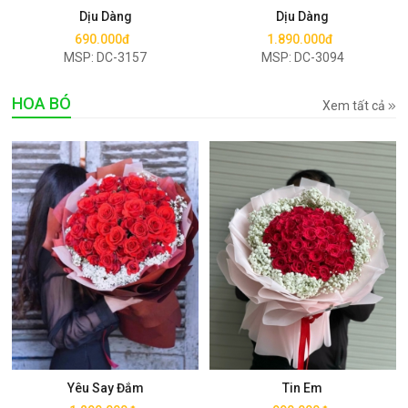
Dịu Dàng
Dịu Dàng
690.000đ
1.890.000đ
MSP: DC-3157
MSP: DC-3094
HOA BÓ
Xem tất cả
Mua ngay
Mua ngay
Yêu Say Đắm
Tin Em