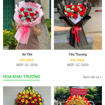
Mua ngay
Mua ngay
An Yên
Yêu Thương
490.000đ
490.000đ
MSP: DC-3056
MSP: DC-3059
HOA KHAI TRƯƠNG
Xem tất cả