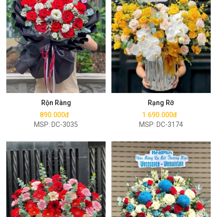
Mua ngay
Mua ngay
Rộn Ràng
Rạng Rỡ
890.000đ
1.690.000đ
MSP: DC-3035
MSP: DC-3174