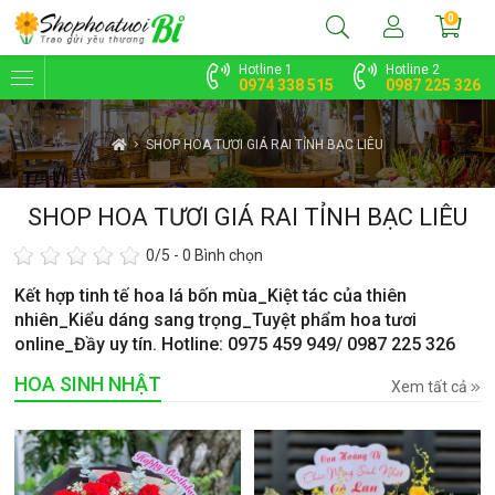
0
Hotline 1
Hotline 2
0974 338 515
0987 225 326
SHOP HOA TƯƠI GIÁ RAI TỈNH BẠC LIÊU
SHOP HOA TƯƠI GIÁ RAI TỈNH BẠC LIÊU
0
/5 -
0
Bình chọn
Kết hợp tinh tế hoa lá bốn mùa_Kiệt tác của thiên
nhiên_Kiểu dáng sang trọng_Tuyệt phẩm hoa tươi
online_Đầy uy tín. Hotline: 0975 459 949/ 0987 225 326
HOA SINH NHẬT
Xem tất cả