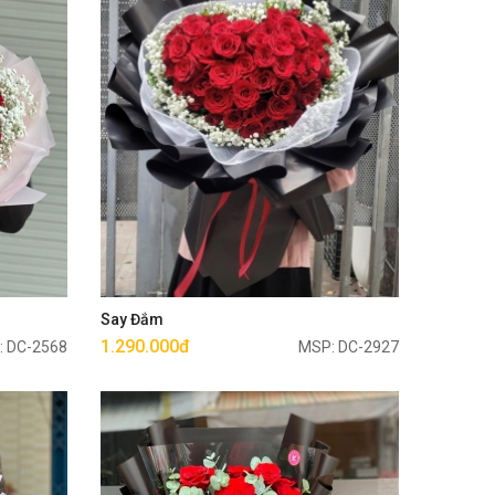
Mua ngay
Say Đắm
1.290.000đ
: DC-2568
MSP: DC-2927