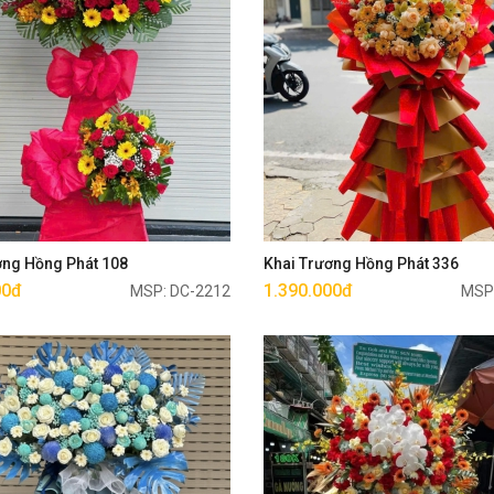
Mua ngay
Mua ngay
ơng Hồng Phát 108
Khai Trương Hồng Phát 336
00đ
1.390.000đ
MSP: DC-2212
MSP