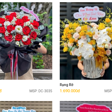
Mua ngay
Mua ngay
g
Rạng Rỡ
đ
1.690.000đ
MSP: DC-3035
MSP