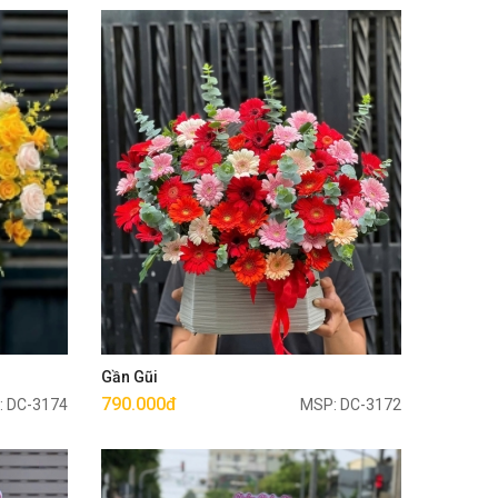
Mua ngay
Gần Gũi
790.000đ
: DC-3174
MSP: DC-3172