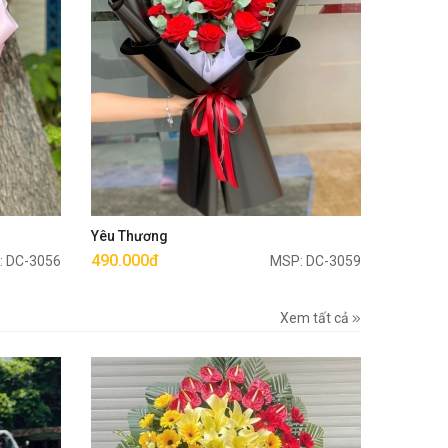
Mua ngay
Yêu Thương
490.000đ
: DC-3056
MSP: DC-3059
Xem tất cả