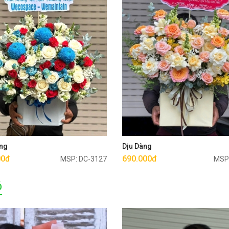
Mua ngay
Mua ngay
ng
Dịu Dàng
00đ
690.000đ
MSP: DC-3127
MSP
Ó