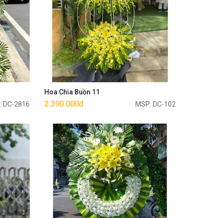
Mua ngay
Hoa Chia Buồn 11
2.390.000đ
: DC-2816
MSP: DC-102