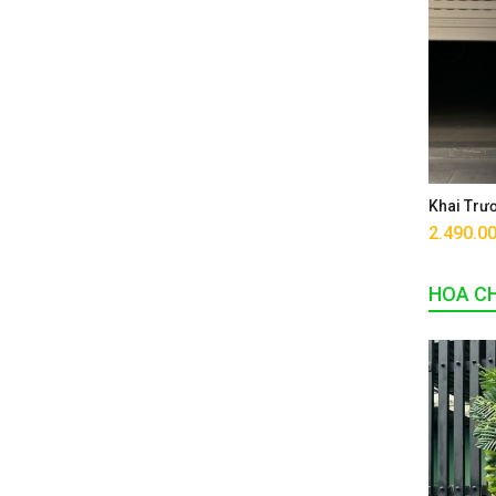
Khai Trư
2.490.0
HOA CH