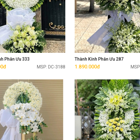
Mua ngay
Mua ngay
nh Phân Ưu 333
Thành Kính Phân Ưu 287
00đ
1.890.000đ
MSP: DC-3188
MSP