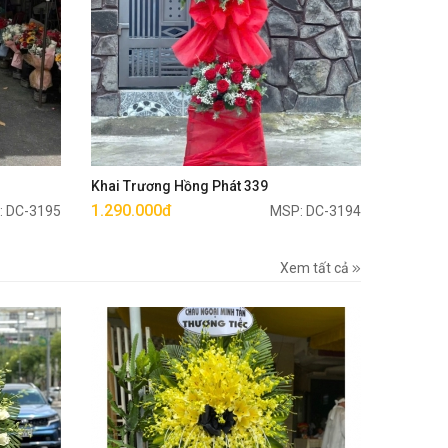
Mua ngay
Khai Trương Hồng Phát 339
1.290.000đ
: DC-3195
MSP: DC-3194
Xem tất cả