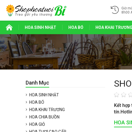
Giờ m
8h00 
HOA SINH NHẬT
HOA BÓ
HOA KHAI TRƯƠN
SHO
Danh Mục
HOA SINH NHẬT
HOA BÓ
Kết hợp 
HOA KHAI TRƯƠNG
tín.Hotl
HOA CHIA BUỒN
HOA S
HOA GIỎ
HOA TƯƠI CAO CẤP