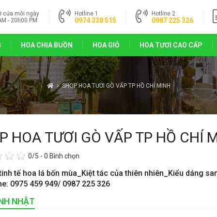
ở cửa mỗi ngày
Hotline 1
Hotline 2
0974 338 515
0987 225 326
AM - 20h00 PM
G
HOA CHIA BUỒN
HOA GIỎ
HOA TƯƠI CAO CẤP
SHOP HOA TƯƠI GÒ VẤP TP HỒ CHÍ MINH
P HOA TƯƠI GÒ VẤP TP HỒ CHÍ 
0
/5 -
0
Bình chọn
tinh tế hoa lá bốn mùa_Kiệt tác của thiên nhiên_Kiểu dáng s
ine: 0975 459 949/ 0987 225 326
INH NHẬT