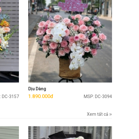
Mua ngay
Dịu Dàng
1.890.000đ
: DC-3157
MSP: DC-3094
Xem tất cả