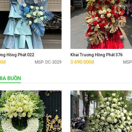
Mua ngay
Mua ngay
ơng Hồng Phát 022
Khai Trương Hồng Phát 376
00đ
3.690.000đ
MSP: DC-3029
MSP
IA BUỒN