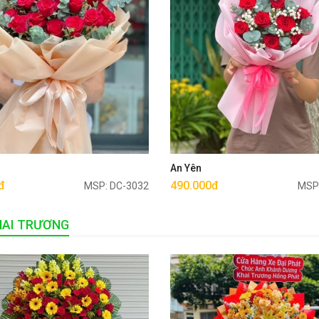
Mua ngay
Mua ngay
u
An Yên
đ
490.000đ
MSP: DC-3032
MSP
HAI TRƯƠNG