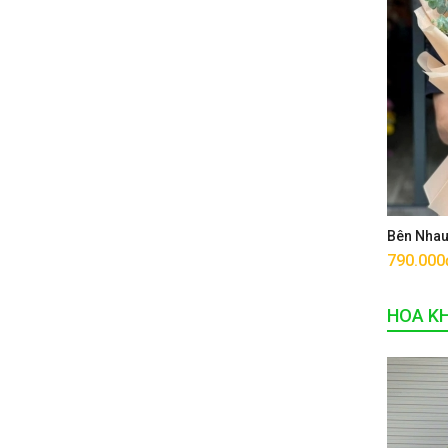
Bên Nha
790.000
HOA K