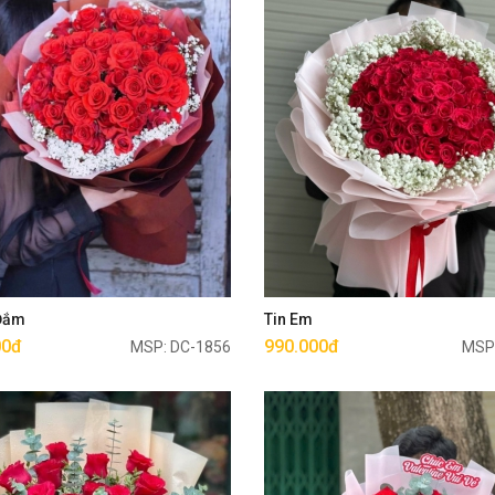
Mua ngay
Mua ngay
 Đắm
Tin Em
00đ
990.000đ
MSP: DC-1856
MSP