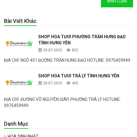
Bài Viết Khác
SHOP HOA TƯƠI PHƯỜNG TRẦN HƯNG ĐẠO
TỈNH HƯNG YÊN
20-07-2025
802
ĐỊA CHỈ: NGÕ 451 ĐƯỜNG TRẦN HƯNG ĐẠO HOTLINE: 0975459949
SHOP HOA TƯƠI TRÀ LÝ TỈNH HƯNG YÊN
20-07-2025
405
ĐỊA CHỈ: ĐƯỜNG VÕ NGUYÊN GIÁP, PHƯỜNG TRÀ LÝ HOTLINE:
0975459949
Danh Mục
HOA SINH NHẬT