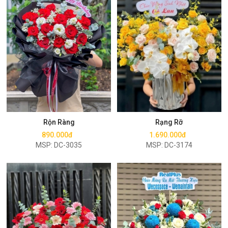
Mua ngay
Mua ngay
Rộn Ràng
Rạng Rỡ
890.000đ
1.690.000đ
MSP: DC-3035
MSP: DC-3174