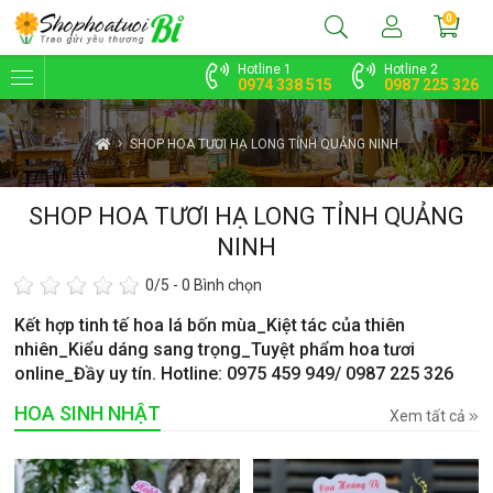
0
Hotline 1
Hotline 2
0974 338 515
0987 225 326
SHOP HOA TƯƠI HẠ LONG TỈNH QUẢNG NINH
SHOP HOA TƯƠI HẠ LONG TỈNH QUẢNG
NINH
0
/5 -
0
Bình chọn
Kết hợp tinh tế hoa lá bốn mùa_Kiệt tác của thiên
nhiên_Kiểu dáng sang trọng_Tuyệt phẩm hoa tươi
online_Đầy uy tín. Hotline: 0975 459 949/ 0987 225 326
HOA SINH NHẬT
Xem tất cả