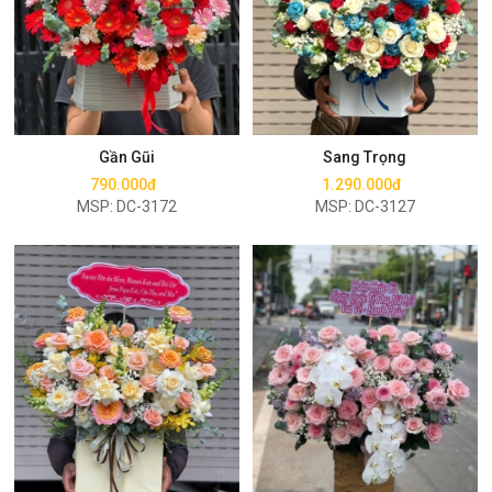
Mua ngay
Mua ngay
Gần Gũi
Sang Trọng
790.000đ
1.290.000đ
MSP: DC-3172
MSP: DC-3127