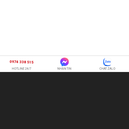
0974 338 515
HOTLINE 24/7
NHẮN TIN
CHAT ZALO
SHOP HOA TƯƠI BI
CÔNG TY TNHH XNK HOA QUẢ TƯƠI HOÀNG ANH
Hotline:
0974 338 515
-
0987 225 326
quetran82@gmail.com