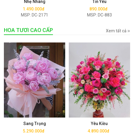
Nhẹ Nhàng
Tin Yêu
1.490.000đ
890.000đ
MSP: DC-2171
MSP: DC-883
HOA TƯƠI CAO CẤP
Xem tất cả
Mua ngay
Mua ngay
Sang Trọng
Yêu Kiều
5.290.000đ
4.890.000đ