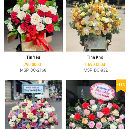
Mua ngay
Mua ngay
Tin Yêu
Tinh Khôi
790.000đ
1.690.000đ
MSP: DC-2168
MSP: DC-832
-18%