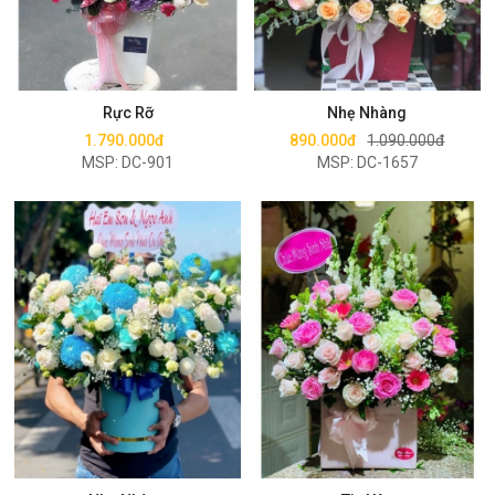
Mua ngay
Mua ngay
Rực Rỡ
Nhẹ Nhàng
1.790.000đ
890.000đ
1.090.000đ
MSP: DC-901
MSP: DC-1657
Mua ngay
Mua ngay