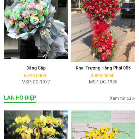
Mua ngay
Mua ngay
Đẳng Cấp
Khai Trương Hồng Phát 005
5.390.000đ
3.890.000đ
MSP: DC-1977
MSP: DC-1986
LAN HỒ ĐIỆP
Xem tất cả