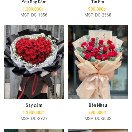
Yêu Say Đắm
Tin Em
1.290.000đ
990.000đ
MSP: DC-1856
MSP: DC-2568
Mua ngay
Mua ngay
Say Đắm
Bên Nhau
1.290.000đ
790.000đ
MSP: DC-2927
MSP: DC-3032