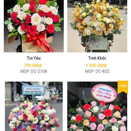
Mua ngay
Mua ngay
Tin Yêu
Tinh Khôi
790.000đ
1.690.000đ
MSP: DC-2168
MSP: DC-832
-18%