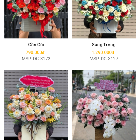
Mua ngay
Mua ngay
Gần Gũi
Sang Trọng
790.000đ
1.290.000đ
MSP: DC-3172
MSP: DC-3127