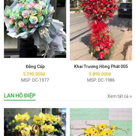
Mua ngay
Mua ngay
Đẳng Cấp
Khai Trương Hồng Phát 005
5.390.000đ
3.890.000đ
MSP: DC-1977
MSP: DC-1986
LAN HỒ ĐIỆP
Xem tất cả