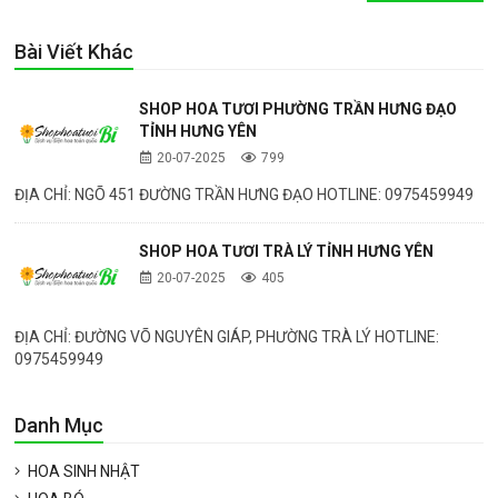
Bài Viết Khác
SHOP HOA TƯƠI PHƯỜNG TRẦN HƯNG ĐẠO
TỈNH HƯNG YÊN
20-07-2025
799
ĐỊA CHỈ: NGÕ 451 ĐƯỜNG TRẦN HƯNG ĐẠO HOTLINE: 0975459949
SHOP HOA TƯƠI TRÀ LÝ TỈNH HƯNG YÊN
20-07-2025
405
ĐỊA CHỈ: ĐƯỜNG VÕ NGUYÊN GIÁP, PHƯỜNG TRÀ LÝ HOTLINE:
0975459949
Danh Mục
HOA SINH NHẬT