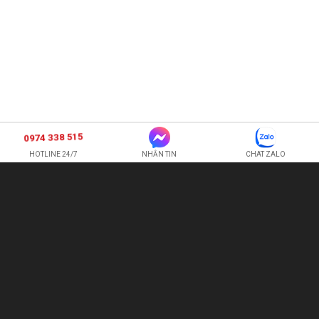
0974 338 515
HOTLINE 24/7
NHẮN TIN
CHAT ZALO
SHOP HOA TƯƠI BI
CÔNG TY TNHH XNK HOA QUẢ TƯƠI HOÀNG ANH
Hotline:
0974 338 515
-
0987 225 326
quetran82@gmail.com