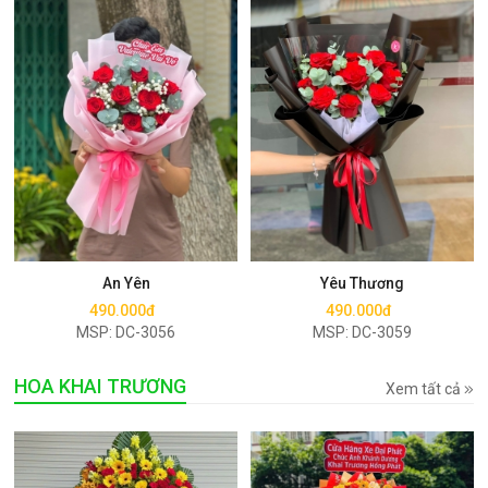
Mua ngay
Mua ngay
An Yên
Yêu Thương
490.000đ
490.000đ
MSP: DC-3056
MSP: DC-3059
HOA KHAI TRƯƠNG
Xem tất cả