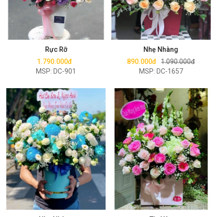
Mua ngay
Mua ngay
Rực Rỡ
Nhẹ Nhàng
1.790.000đ
890.000đ
1.090.000đ
MSP: DC-901
MSP: DC-1657
Mua ngay
Mua ngay