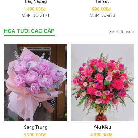
Nhẹ Nhàng
Tin Yêu
1.490.000đ
890.000đ
MSP: DC-2171
MSP: DC-883
HOA TƯƠI CAO CẤP
Xem tất cả
Mua ngay
Mua ngay
Sang Trọng
Yêu Kiều
5.290.000đ
4.890.000đ