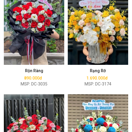
Mua ngay
Mua ngay
Rộn Ràng
Rạng Rỡ
890.000đ
1.690.000đ
MSP: DC-3035
MSP: DC-3174