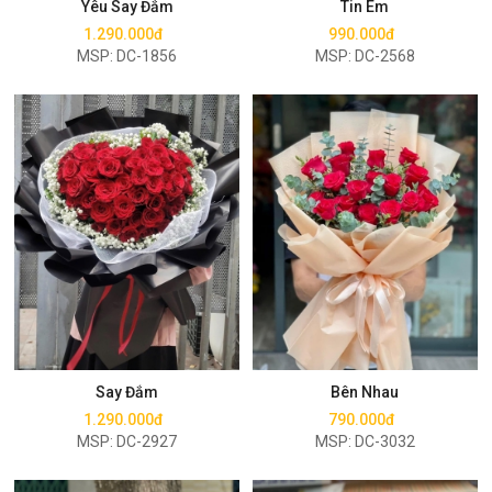
Yêu Say Đắm
Tin Em
1.290.000đ
990.000đ
MSP: DC-1856
MSP: DC-2568
Mua ngay
Mua ngay
Say Đắm
Bên Nhau
1.290.000đ
790.000đ
MSP: DC-2927
MSP: DC-3032