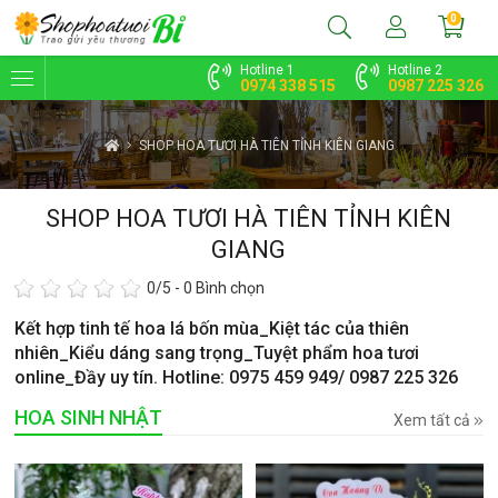
0
Hotline 1
Hotline 2
0974 338 515
0987 225 326
SHOP HOA TƯƠI HÀ TIÊN TỈNH KIÊN GIANG
SHOP HOA TƯƠI HÀ TIÊN TỈNH KIÊN
GIANG
0
/5 -
0
Bình chọn
Kết hợp tinh tế hoa lá bốn mùa_Kiệt tác của thiên
nhiên_Kiểu dáng sang trọng_Tuyệt phẩm hoa tươi
online_Đầy uy tín. Hotline: 0975 459 949/ 0987 225 326
HOA SINH NHẬT
Xem tất cả