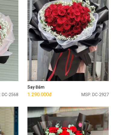
Mua ngay
Say Đắm
1.290.000đ
: DC-2568
MSP: DC-2927