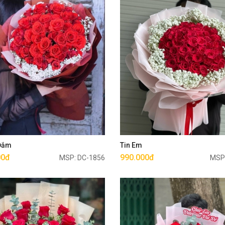
Mua ngay
Mua ngay
 Đắm
Tin Em
00đ
990.000đ
MSP: DC-1856
MSP