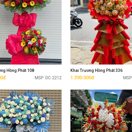
Mua ngay
Mua ngay
ơng Hồng Phát 108
Khai Trương Hồng Phát 336
00đ
1.390.000đ
MSP: DC-2212
MSP