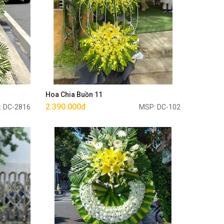
Mua ngay
Hoa Chia Buồn 11
2.390.000đ
: DC-2816
MSP: DC-102