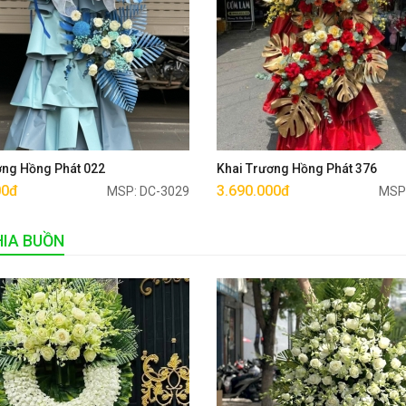
Mua ngay
Mua ngay
ơng Hồng Phát 022
Khai Trương Hồng Phát 376
00đ
3.690.000đ
MSP: DC-3029
MSP
IA BUỒN