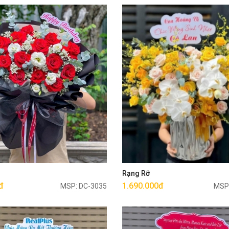
Mua ngay
Mua ngay
g
Rạng Rỡ
đ
1.690.000đ
MSP: DC-3035
MSP