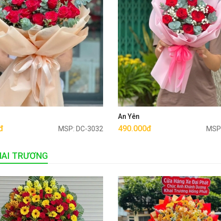
Mua ngay
Mua ngay
u
An Yên
đ
490.000đ
MSP: DC-3032
MSP
HAI TRƯƠNG