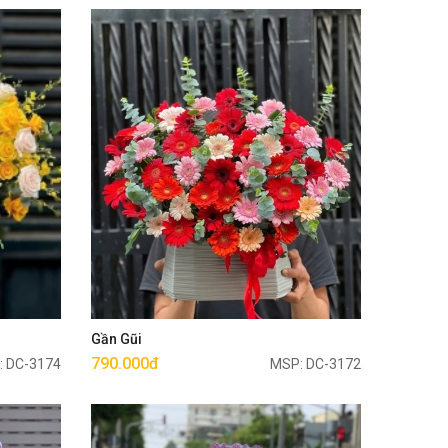
Mua ngay
Gần Gũi
790.000đ
: DC-3174
MSP: DC-3172