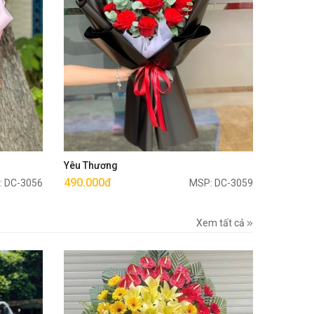
Mua ngay
Yêu Thương
490.000đ
: DC-3056
MSP: DC-3059
Xem tất cả