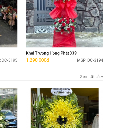
Mua ngay
Khai Trương Hồng Phát 339
1.290.000đ
: DC-3195
MSP: DC-3194
Xem tất cả