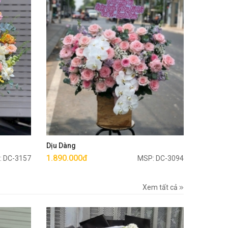
Mua ngay
Dịu Dàng
1.890.000đ
: DC-3157
MSP: DC-3094
Xem tất cả