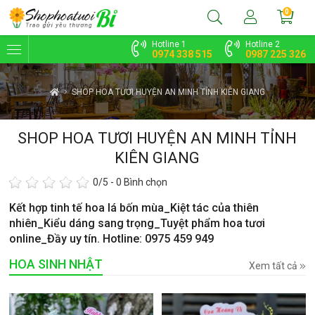
0
Hotline 1
Hotline 2
0974 338 515
0987 225 326
SHOP HOA TƯƠI HUYỆN AN MINH TỈNH KIÊN GIANG
SHOP HOA TƯƠI HUYỆN AN MINH TỈNH
KIÊN GIANG
0
/5 -
0
Bình chọn
Kết hợp tinh tế hoa lá bốn mùa_Kiệt tác của thiên
nhiên_Kiểu dáng sang trọng_Tuyệt phẩm hoa tươi
online_Đầy uy tín. Hotline: 0975 459 949
HOA SINH NHẬT
Xem tất cả