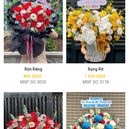
Mua ngay
Mua ngay
Rộn Ràng
Rạng Rỡ
890.000đ
1.690.000đ
MSP: DC-3035
MSP: DC-3174