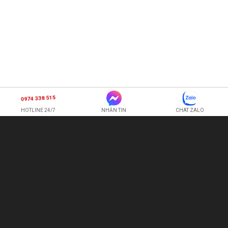
0974 338 515
HOTLINE 24/7
NHẮN TIN
CHAT ZALO
SHOP HOA TƯƠI BI
CÔNG TY TNHH XNK HOA QUẢ TƯƠI HOÀNG ANH
Hotline:
0974 338 515
-
0987 225 326
quetran82@gmail.com