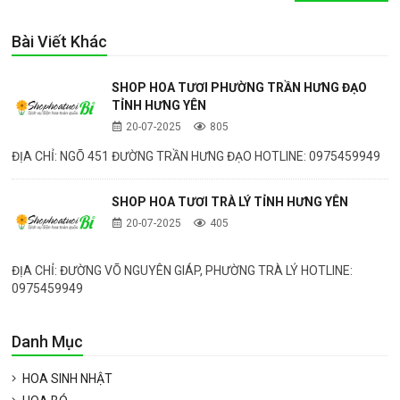
Bài Viết Khác
SHOP HOA TƯƠI PHƯỜNG TRẦN HƯNG ĐẠO
TỈNH HƯNG YÊN
20-07-2025
805
ĐỊA CHỈ: NGÕ 451 ĐƯỜNG TRẦN HƯNG ĐẠO HOTLINE: 0975459949
SHOP HOA TƯƠI TRÀ LÝ TỈNH HƯNG YÊN
20-07-2025
405
ĐỊA CHỈ: ĐƯỜNG VÕ NGUYÊN GIÁP, PHƯỜNG TRÀ LÝ HOTLINE:
0975459949
Danh Mục
HOA SINH NHẬT