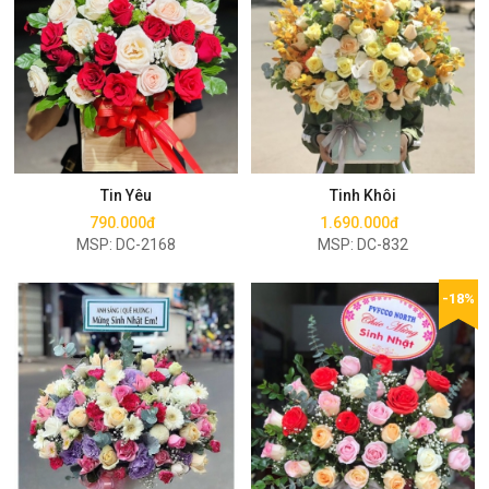
Mua ngay
Mua ngay
Tin Yêu
Tinh Khôi
790.000đ
1.690.000đ
MSP: DC-2168
MSP: DC-832
-18%