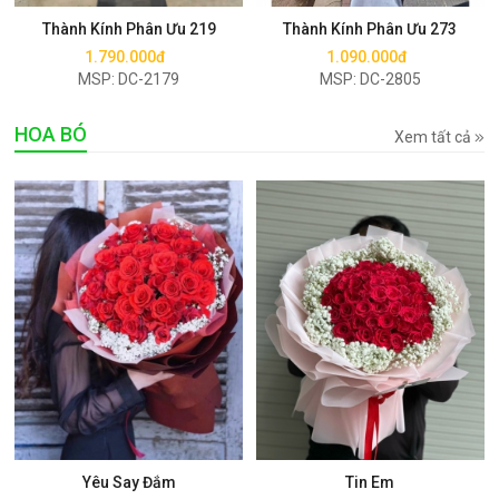
Thành Kính Phân Ưu 219
Thành Kính Phân Ưu 273
1.790.000đ
1.090.000đ
MSP: DC-2179
MSP: DC-2805
HOA BÓ
Xem tất cả
Mua ngay
Mua ngay
Yêu Say Đắm
Tin Em