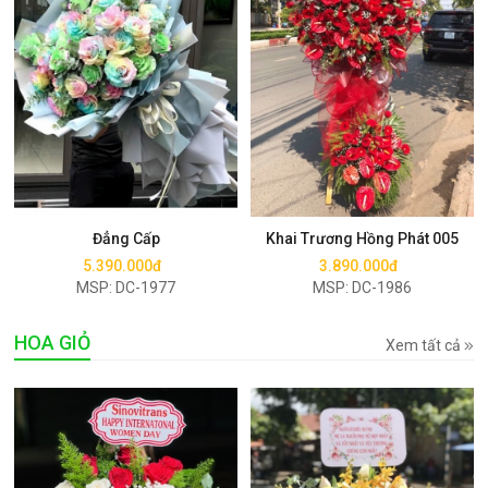
Mua ngay
Mua ngay
Đẳng Cấp
Khai Trương Hồng Phát 005
5.390.000đ
3.890.000đ
MSP: DC-1977
MSP: DC-1986
HOA GIỎ
Xem tất cả