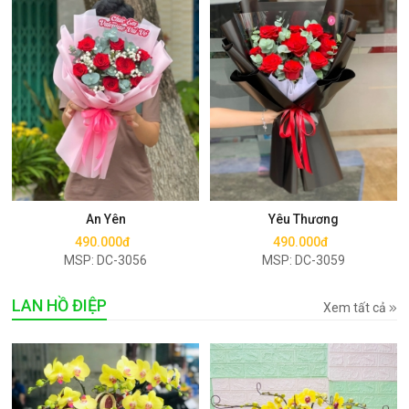
Mua ngay
Mua ngay
An Yên
Yêu Thương
490.000đ
490.000đ
MSP: DC-3056
MSP: DC-3059
LAN HỒ ĐIỆP
Xem tất cả