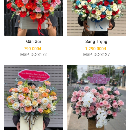
Mua ngay
Mua ngay
Gần Gũi
Sang Trọng
790.000đ
1.290.000đ
MSP: DC-3172
MSP: DC-3127