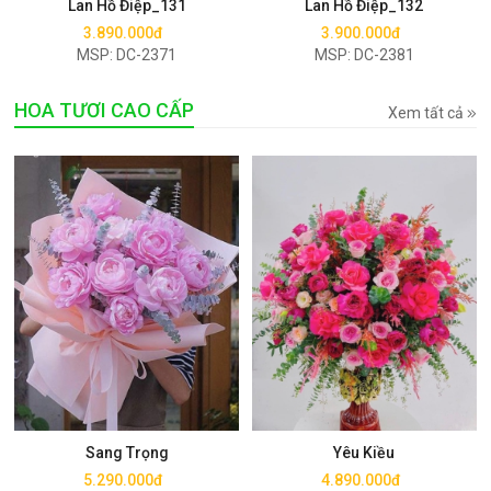
Lan Hồ Điệp_131
Lan Hồ Điệp_132
3.890.000đ
3.900.000đ
MSP: DC-2371
MSP: DC-2381
HOA TƯƠI CAO CẤP
Xem tất cả
Mua ngay
Mua ngay
Sang Trọng
Yêu Kiều
5.290.000đ
4.890.000đ