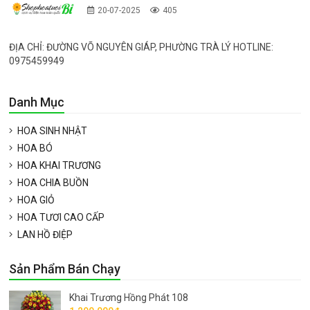
20-07-2025
405
ĐỊA CHỈ: ĐƯỜNG VÕ NGUYÊN GIÁP, PHƯỜNG TRÀ LÝ HOTLINE:
0975459949
Danh Mục
HOA SINH NHẬT
HOA BÓ
HOA KHAI TRƯƠNG
HOA CHIA BUỒN
HOA GIỎ
HOA TƯƠI CAO CẤP
LAN HỒ ĐIỆP
Sản Phẩm Bán Chạy
Khai Trương Hồng Phát 108