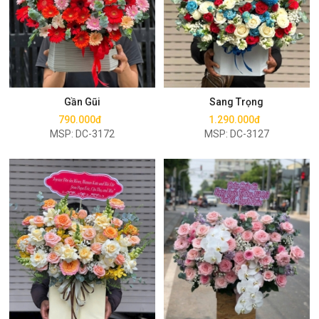
Mua ngay
Mua ngay
Gần Gũi
Sang Trọng
790.000đ
1.290.000đ
MSP: DC-3172
MSP: DC-3127