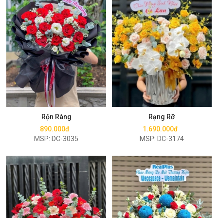
Mua ngay
Mua ngay
Rộn Ràng
Rạng Rỡ
890.000đ
1.690.000đ
MSP: DC-3035
MSP: DC-3174