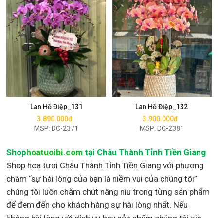
Mua ngay
Mua ngay
Lan Hồ Điệp_131
Lan Hồ Điệp_132
3.890.000đ
3.900.000đ
MSP: DC-2371
MSP: DC-2381
Shop
hoatuoibi.com
tại Châu Thành Tỉnh Tiền Giang
Shop hoa tươi Châu Thành Tỉnh Tiền Giang với phương
châm “sự hài lòng của bạn là niềm vui của chúng tôi”
chúng tôi luôn chăm chút nâng niu trong từng sản phẩm
để đem đến cho khách hàng sự hài lòng nhất. Nếu
không hài lòng với dịch vụ hay sản phẩm chúng tôi xin