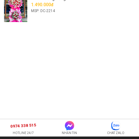
1.490.000đ
MSP: DC-2214
0974 338 515
HOTLINE 24/7
NHẮN TIN
CHAT ZALO