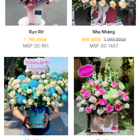
Mua ngay
Mua ngay
Rực Rỡ
Nhẹ Nhàng
1.790.000đ
890.000đ
1.090.000đ
MSP: DC-901
MSP: DC-1657
Mua ngay
Mua ngay