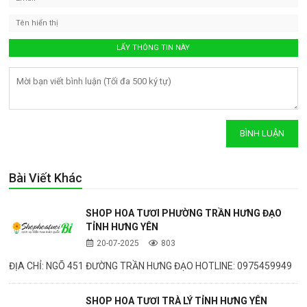
Bài Viết Khác
SHOP HOA TƯƠI PHƯỜNG TRẦN HƯNG ĐẠO
TỈNH HƯNG YÊN
20-07-2025
803
ĐỊA CHỈ: NGÕ 451 ĐƯỜNG TRẦN HƯNG ĐẠO HOTLINE: 0975459949
SHOP HOA TƯƠI TRÀ LÝ TỈNH HƯNG YÊN