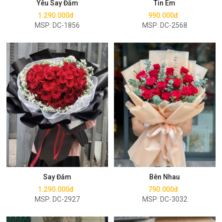
Yêu Say Đắm
Tin Em
1.290.000đ
990.000đ
MSP: DC-1856
MSP: DC-2568
Mua ngay
Mua ngay
Say Đắm
Bên Nhau
1.290.000đ
790.000đ
MSP: DC-2927
MSP: DC-3032