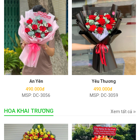
Mua ngay
Mua ngay
An Yên
Yêu Thương
490.000đ
490.000đ
MSP: DC-3056
MSP: DC-3059
HOA KHAI TRƯƠNG
Xem tất cả