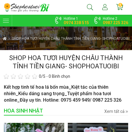
0
Hotline 1
Hotline 2
0974 338 515
0987 225 326
SHOP HOA TƯƠI HUYỆN CHÂU THÀNH TỈNH TIỀN GIANG- SHOPHOATUOIBI
SHOP HOA TƯƠI HUYỆN CHÂU THÀNH
TỈNH TIỀN GIANG- SHOPHOATUOIBI
0
/5 -
0
Bình chọn
Kết hợp tinh tế hoa lá bốn mùa_Kiệt tác của thiên
nhiên_Kiểu dáng sang trọng_Tuyệt phẩm hoa tươi
online_Đầy uy tín. Hotline: 0975 459 949/ 0987 225 326
HOA SINH NHẬT
Xem tất cả