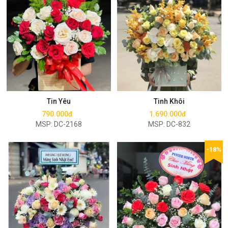
Mua ngay
Mua ngay
Tin Yêu
Tinh Khôi
790.000đ
1.690.000đ
MSP: DC-2168
MSP: DC-832
-18%