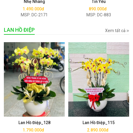
Nhẹ Nhàng
Tin Yêu
1.490.000đ
890.000đ
MSP: DC-2171
MSP: DC-883
LAN HỒ ĐIỆP
Xem tất cả
Mua ngay
Mua ngay
Lan Hồ Điệp_128
Lan Hồ Điệp_115
1.790.000đ
2.890.000đ