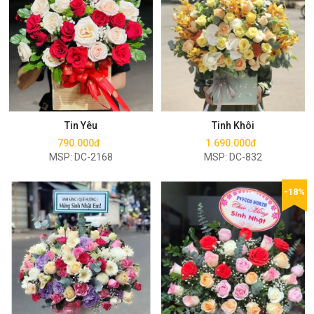
Mua ngay
Mua ngay
Tin Yêu
Tinh Khôi
790.000đ
1.690.000đ
MSP: DC-2168
MSP: DC-832
-18%