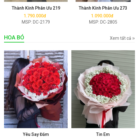
Thành Kính Phân Ưu 219
Thành Kính Phân Ưu 273
1.790.000đ
1.090.000đ
MSP: DC-2179
MSP: DC-2805
HOA BÓ
Xem tất cả
Mua ngay
Mua ngay
Yêu Say Đắm
Tin Em