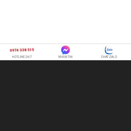
0974 338 515
HOTLINE 24/7
NHẮN TIN
CHAT ZALO
SHOP HOA TƯƠI BI
CÔNG TY TNHH XNK HOA QUẢ TƯƠI HOÀNG ANH
Hotline:
0974 338 515
-
0987 225 326
quetran82@gmail.com