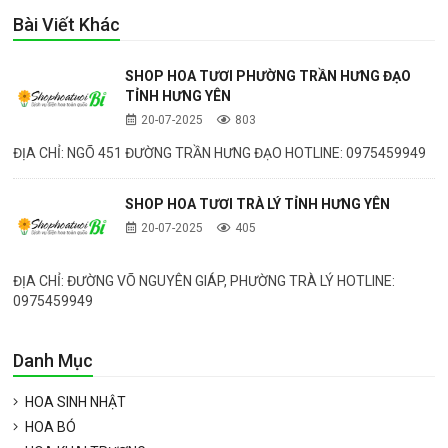
Bài Viết Khác
SHOP HOA TƯƠI PHƯỜNG TRẦN HƯNG ĐẠO
TỈNH HƯNG YÊN
20-07-2025
803
ĐỊA CHỈ: NGÕ 451 ĐƯỜNG TRẦN HƯNG ĐẠO HOTLINE: 0975459949
SHOP HOA TƯƠI TRÀ LÝ TỈNH HƯNG YÊN
20-07-2025
405
ĐỊA CHỈ: ĐƯỜNG VÕ NGUYÊN GIÁP, PHƯỜNG TRÀ LÝ HOTLINE:
0975459949
Danh Mục
HOA SINH NHẬT
HOA BÓ