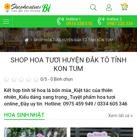
0
Hotline 1
Hotline 2
0974 338 515
0987 225 326
SHOP HOA TƯƠI HUYỆN ĐẮK TÔ TỈNH KON TUM
SHOP HOA TƯƠI HUYỆN ĐẮK TÔ TỈNH
KON TUM
0
/5 -
0
Bình chọn
Kết hợp tinh tế hoa lá bốn mùa_Kiệt tác của thiên
nhiên_Kiểu dáng sang trọng_Tuyệt phẩm hoa tươi
online_Đầy uy tín. Hotline: 0975 459 949 / 0334 605 346
HOA SINH NHẬT
Xem tất cả