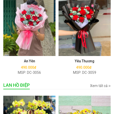
Mua ngay
Mua ngay
An Yên
Yêu Thương
490.000đ
490.000đ
MSP: DC-3056
MSP: DC-3059
LAN HỒ ĐIỆP
Xem tất cả