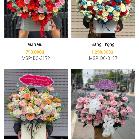
Mua ngay
Mua ngay
Gần Gũi
Sang Trọng
790.000đ
1.290.000đ
MSP: DC-3172
MSP: DC-3127