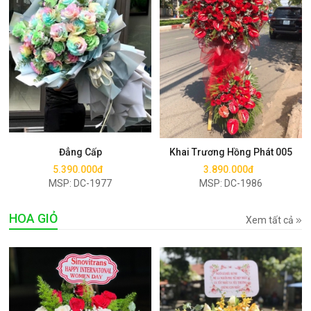
Mua ngay
Mua ngay
Đẳng Cấp
Khai Trương Hồng Phát 005
5.390.000đ
3.890.000đ
MSP: DC-1977
MSP: DC-1986
HOA GIỎ
Xem tất cả