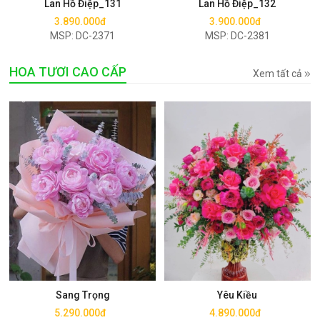
Lan Hồ Điệp_131
Lan Hồ Điệp_132
3.890.000đ
3.900.000đ
MSP: DC-2371
MSP: DC-2381
HOA TƯƠI CAO CẤP
Xem tất cả
Mua ngay
Mua ngay
Sang Trọng
Yêu Kiều
5.290.000đ
4.890.000đ