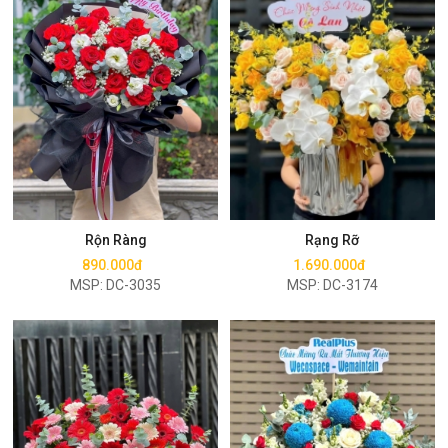
Mua ngay
Mua ngay
Rộn Ràng
Rạng Rỡ
890.000đ
1.690.000đ
MSP: DC-3035
MSP: DC-3174