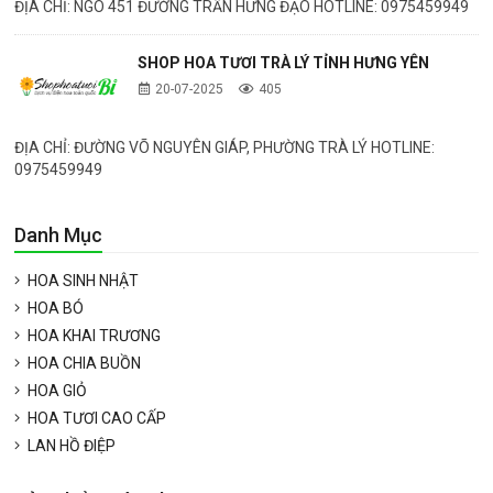
ĐỊA CHỈ: NGÕ 451 ĐƯỜNG TRẦN HƯNG ĐẠO HOTLINE: 0975459949
SHOP HOA TƯƠI TRÀ LÝ TỈNH HƯNG YÊN
20-07-2025
405
ĐỊA CHỈ: ĐƯỜNG VÕ NGUYÊN GIÁP, PHƯỜNG TRÀ LÝ HOTLINE:
0975459949
Danh Mục
HOA SINH NHẬT
HOA BÓ
HOA KHAI TRƯƠNG
HOA CHIA BUỒN
HOA GIỎ
HOA TƯƠI CAO CẤP
LAN HỒ ĐIỆP