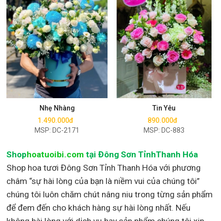
Mua ngay
Mua ngay
Nhẹ Nhàng
Tin Yêu
1.490.000đ
890.000đ
MSP: DC-2171
MSP: DC-883
Shop
hoatuoibi.com
tại Đông Sơn TỉnhThanh Hóa
Shop hoa tươi Đông Sơn Tỉnh Thanh Hóa với phương
châm “sự hài lòng của bạn là niềm vui của chúng tôi”
chúng tôi luôn chăm chút nâng niu trong từng sản phẩm
để đem đến cho khách hàng sự hài lòng nhất. Nếu
không hài lòng với dịch vụ hay sản phẩm chúng tôi xin