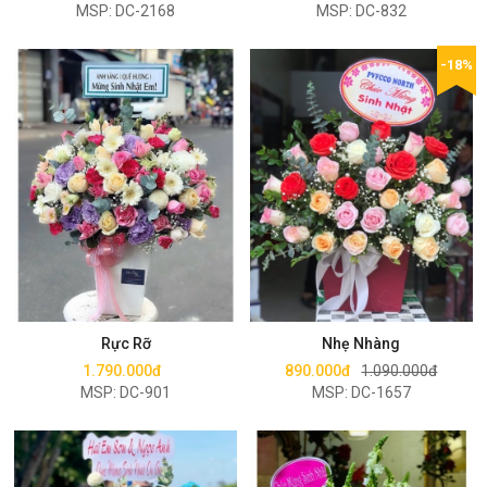
MSP: DC-2168
MSP: DC-832
-18%
Mua ngay
Mua ngay
Rực Rỡ
Nhẹ Nhàng
1.790.000đ
890.000đ
1.090.000đ
MSP: DC-901
MSP: DC-1657