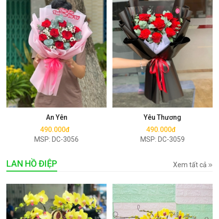
Mua ngay
Mua ngay
An Yên
Yêu Thương
490.000đ
490.000đ
MSP: DC-3056
MSP: DC-3059
LAN HỒ ĐIỆP
Xem tất cả