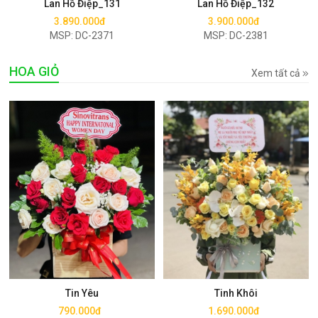
Lan Hồ Điệp_131
Lan Hồ Điệp_132
3.890.000đ
3.900.000đ
MSP: DC-2371
MSP: DC-2381
HOA GIỎ
Xem tất cả
Mua ngay
Mua ngay
Tin Yêu
Tinh Khôi
790.000đ
1.690.000đ