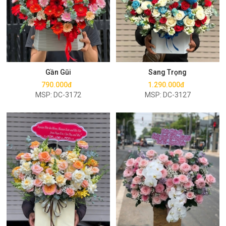
Mua ngay
Mua ngay
Gần Gũi
Sang Trọng
790.000đ
1.290.000đ
MSP: DC-3172
MSP: DC-3127