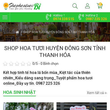
0
Hotline 1
Hotline 2
0974 338 515
0987 225 326
SHOP HOA TƯƠI HUYỆN ĐÔNG SƠN TỈNH THANH HÓA
SHOP HOA TƯƠI HUYỆN ĐÔNG SƠN TỈNH
THANH HÓA
0
/5 -
0
Bình chọn
Kết hợp tinh tế hoa lá bốn mùa_Kiệt tác của thiên
nhiên_Kiểu dáng sang trọng_Tuyệt phẩm hoa tươi
online_Đầy uy tín. 0987 225 326
HOA SINH NHẬT
Xem tất cả