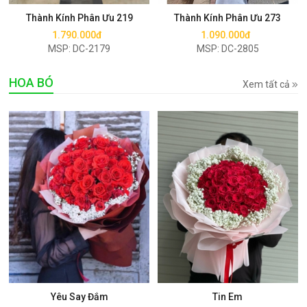
Thành Kính Phân Ưu 219
Thành Kính Phân Ưu 273
1.790.000đ
1.090.000đ
MSP: DC-2179
MSP: DC-2805
HOA BÓ
Xem tất cả
Mua ngay
Mua ngay
Yêu Say Đắm
Tin Em