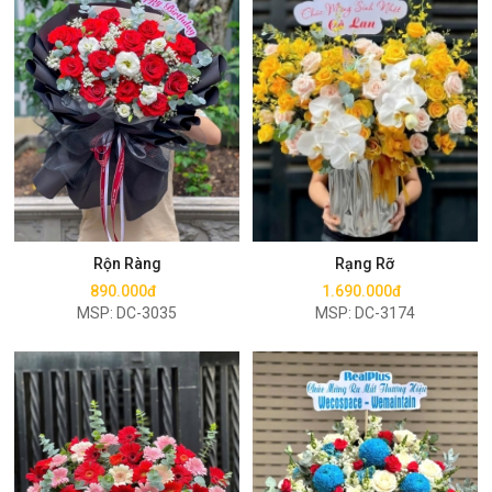
Mua ngay
Mua ngay
Rộn Ràng
Rạng Rỡ
890.000đ
1.690.000đ
MSP: DC-3035
MSP: DC-3174