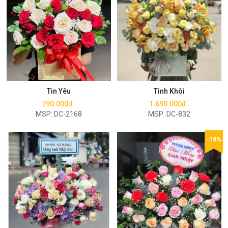
Mua ngay
Mua ngay
Tin Yêu
Tinh Khôi
790.000đ
1.690.000đ
MSP: DC-2168
MSP: DC-832
-18%