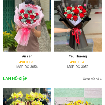
Mua ngay
Mua ngay
An Yên
Yêu Thương
490.000đ
490.000đ
MSP: DC-3056
MSP: DC-3059
LAN HỒ ĐIỆP
Xem tất cả