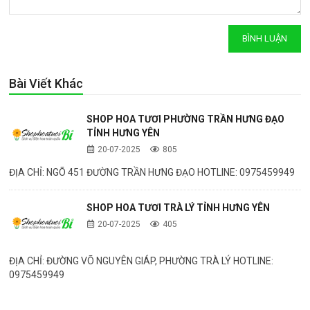
Bài Viết Khác
SHOP HOA TƯƠI PHƯỜNG TRẦN HƯNG ĐẠO
TỈNH HƯNG YÊN
20-07-2025
805
ĐỊA CHỈ: NGÕ 451 ĐƯỜNG TRẦN HƯNG ĐẠO HOTLINE: 0975459949
SHOP HOA TƯƠI TRÀ LÝ TỈNH HƯNG YÊN
20-07-2025
405
ĐỊA CHỈ: ĐƯỜNG VÕ NGUYÊN GIÁP, PHƯỜNG TRÀ LÝ HOTLINE:
0975459949