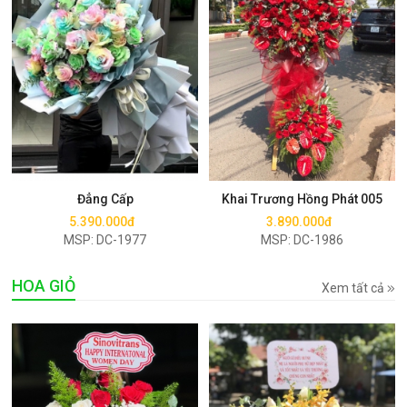
Mua ngay
Mua ngay
Đẳng Cấp
Khai Trương Hồng Phát 005
5.390.000đ
3.890.000đ
MSP: DC-1977
MSP: DC-1986
HOA GIỎ
Xem tất cả