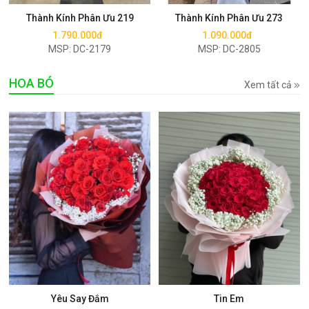
Thành Kính Phân Ưu 219
Thành Kính Phân Ưu 273
1.790.000đ
1.090.000đ
MSP: DC-2179
MSP: DC-2805
HOA BÓ
Xem tất cả
Mua ngay
Mua ngay
Yêu Say Đắm
Tin Em