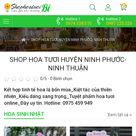
0
Hotline 1
Hotline 2
0974 338 515
0987 225 326
SHOP HOA TƯƠI HUYỆN NINH PHƯỚC- NINH THUẬN
SHOP HOA TƯƠI HUYỆN NINH PHƯỚC-
NINH THUẬN
0
/5 -
0
Bình chọn
Kết hợp tinh tế hoa lá bốn mùa_Kiệt tác của thiên
nhiên_Kiểu dáng sang trọng_Tuyệt phẩm hoa tươi
online_Đầy uy tín. Hotline: 0975 459 949
HOA SINH NHẬT
Xem tất cả