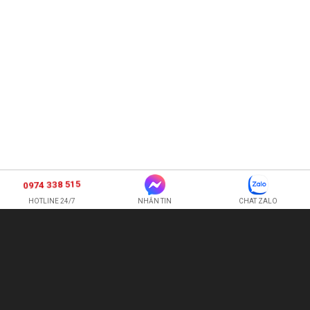
0974 338 515
HOTLINE 24/7
NHẮN TIN
CHAT ZALO
SHOP HOA TƯƠI BI
CÔNG TY TNHH XNK HOA QUẢ TƯƠI HOÀNG ANH
Hotline:
0974 338 515
-
0987 225 326
quetran82@gmail.com