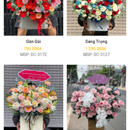
Mua ngay
Mua ngay
Gần Gũi
Sang Trọng
790.000đ
1.290.000đ
MSP: DC-3172
MSP: DC-3127