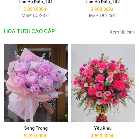
Lan Hồ Điệp_131
Lan Hồ Điệp_132
3.890.000đ
3.900.000đ
MSP: DC-2371
MSP: DC-2381
HOA TƯƠI CAO CẤP
Xem tất cả
Mua ngay
Mua ngay
Sang Trọng
Yêu Kiều
5.290.000đ
4.890.000đ