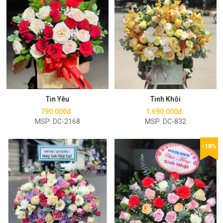
Mua ngay
Mua ngay
Tin Yêu
Tinh Khôi
790.000đ
1.690.000đ
MSP: DC-2168
MSP: DC-832
-18%