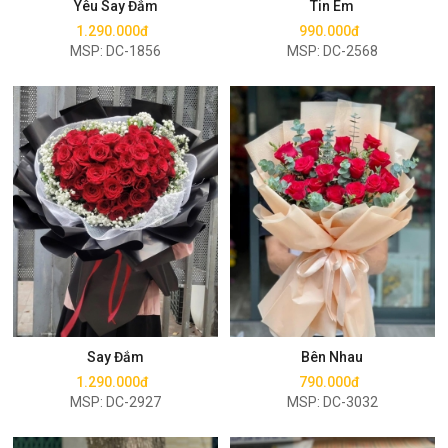
Yêu Say Đắm
Tin Em
1.290.000đ
990.000đ
MSP: DC-1856
MSP: DC-2568
Mua ngay
Mua ngay
Say Đắm
Bên Nhau
1.290.000đ
790.000đ
MSP: DC-2927
MSP: DC-3032