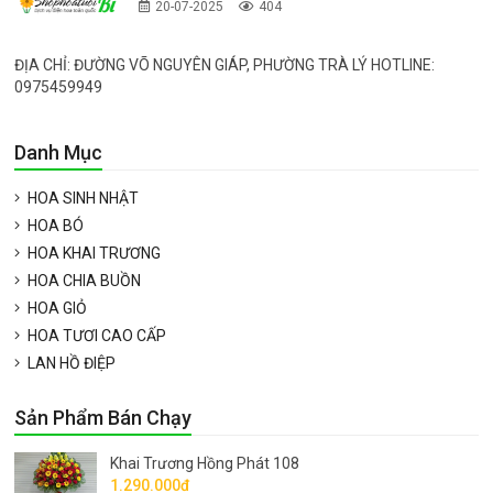
20-07-2025
404
ĐỊA CHỈ: ĐƯỜNG VÕ NGUYÊN GIÁP, PHƯỜNG TRÀ LÝ HOTLINE:
0975459949
Danh Mục
HOA SINH NHẬT
HOA BÓ
HOA KHAI TRƯƠNG
HOA CHIA BUỒN
HOA GIỎ
HOA TƯƠI CAO CẤP
LAN HỒ ĐIỆP
Sản Phẩm Bán Chạy
Khai Trương Hồng Phát 108
1.290.000đ