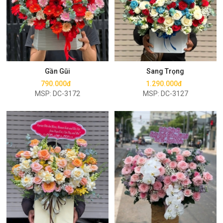
Mua ngay
Mua ngay
Gần Gũi
Sang Trọng
790.000đ
1.290.000đ
MSP: DC-3172
MSP: DC-3127