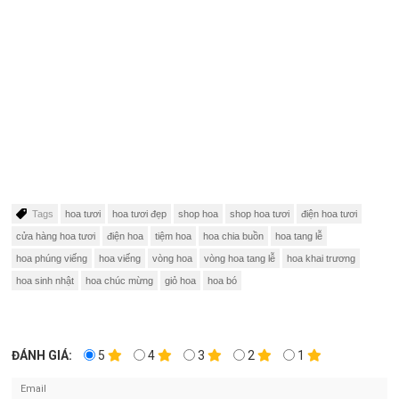
Tags
hoa tươi
hoa tươi đẹp
shop hoa
shop hoa tươi
điện hoa tươi
cửa hàng hoa tươi
điện hoa
tiệm hoa
hoa chia buồn
hoa tang lễ
hoa phúng viếng
hoa viếng
vòng hoa
vòng hoa tang lễ
hoa khai trương
hoa sinh nhật
hoa chúc mừng
giỏ hoa
hoa bó
ĐÁNH GIÁ:
5
4
3
2
1