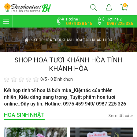
0
Hotline 1
Hotline 2
0974 338 515
0987 225 326
SHOP HOA TƯƠI KHÁNH HÒA TỈNH KHÁNH HÒA
SHOP HOA TƯƠI KHÁNH HÒA TỈNH
KHÁNH HÒA
0
/5 -
0
Bình chọn
Kết hợp tinh tế hoa lá bốn mùa_Kiệt tác của thiên
nhiên_Kiểu dáng sang trọng_Tuyệt phẩm hoa tươi
online_Đầy uy tín. Hotline: 0975 459 949/ 0987 225 326
HOA SINH NHẬT
Xem tất cả