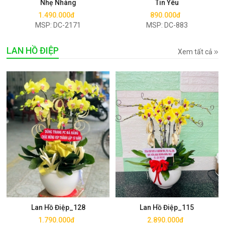
Nhẹ Nhàng
Tin Yêu
1.490.000đ
890.000đ
MSP: DC-2171
MSP: DC-883
LAN HỒ ĐIỆP
Xem tất cả
Mua ngay
Mua ngay
Lan Hồ Điệp_128
Lan Hồ Điệp_115
1.790.000đ
2.890.000đ