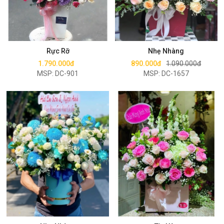
Mua ngay
Mua ngay
Rực Rỡ
Nhẹ Nhàng
1.790.000đ
890.000đ
1.090.000đ
MSP: DC-901
MSP: DC-1657
Mua ngay
Mua ngay