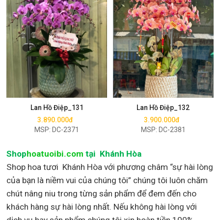
Mua ngay
Mua ngay
Lan Hồ Điệp_131
Lan Hồ Điệp_132
3.890.000đ
3.900.000đ
MSP: DC-2371
MSP: DC-2381
Shop
hoatuoibi.com
tại Khánh Hòa
Shop hoa tươi Khánh Hòa với phương châm “sự hài lòng
của bạn là niềm vui của chúng tôi” chúng tôi luôn chăm
chút nâng niu trong từng sản phẩm để đem đến cho
khách hàng sự hài lòng nhất. Nếu không hài lòng với
dịch vụ hay sản phẩm chúng tôi xin hoàn tiền 100%