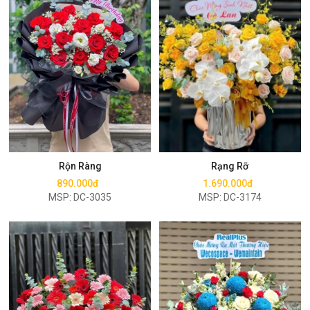
Mua ngay
Mua ngay
Rộn Ràng
Rạng Rỡ
890.000đ
1.690.000đ
MSP: DC-3035
MSP: DC-3174