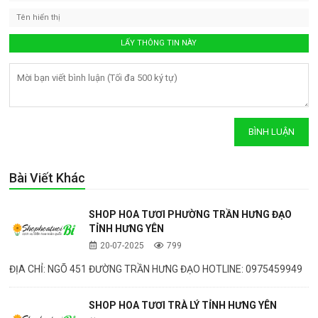
Bài Viết Khác
SHOP HOA TƯƠI PHƯỜNG TRẦN HƯNG ĐẠO
TỈNH HƯNG YÊN
20-07-2025
799
ĐỊA CHỈ: NGÕ 451 ĐƯỜNG TRẦN HƯNG ĐẠO HOTLINE: 0975459949
SHOP HOA TƯƠI TRÀ LÝ TỈNH HƯNG YÊN