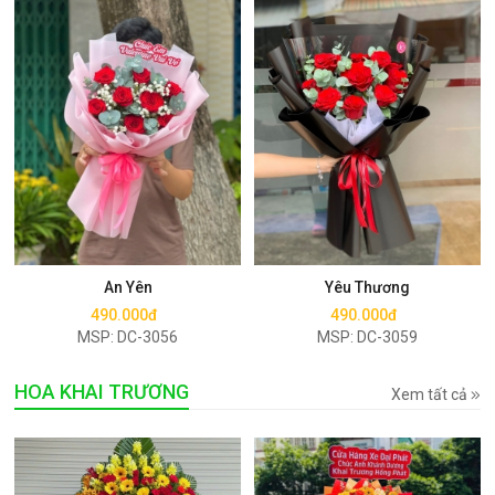
Mua ngay
Mua ngay
An Yên
Yêu Thương
490.000đ
490.000đ
MSP: DC-3056
MSP: DC-3059
HOA KHAI TRƯƠNG
Xem tất cả