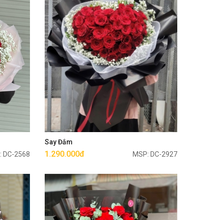
Mua ngay
Say Đắm
1.290.000đ
: DC-2568
MSP: DC-2927