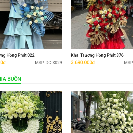
Mua ngay
Mua ngay
ơng Hồng Phát 022
Khai Trương Hồng Phát 376
00đ
3.690.000đ
MSP: DC-3029
MSP
IA BUỒN