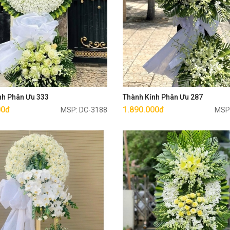
Mua ngay
Mua ngay
nh Phân Ưu 333
Thành Kính Phân Ưu 287
00đ
1.890.000đ
MSP: DC-3188
MSP