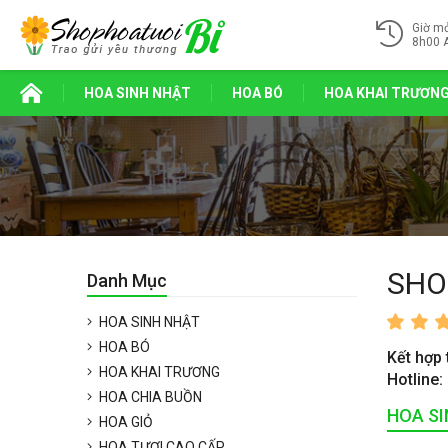
Giờ m
8h00 
HOA SINH NHẬT
HOA BÓ
HOA KHAI TRƯƠN
SHO
Danh Mục
HOA SINH NHẬT
HOA BÓ
Kết hợp 
HOA KHAI TRƯƠNG
Hotline:
HOA CHIA BUỒN
HOA S
HOA GIỎ
HOA TƯƠI CAO CẤP