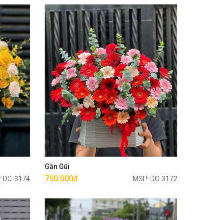
Mua ngay
Gần Gũi
790.000đ
: DC-3174
MSP: DC-3172