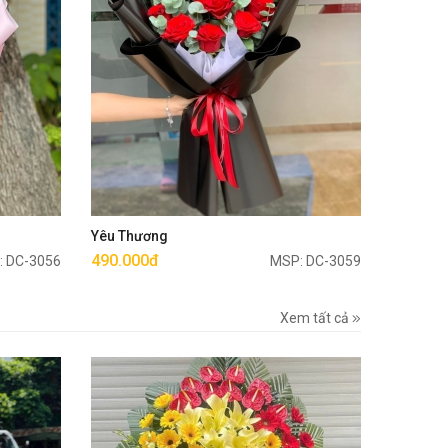
Mua ngay
Yêu Thương
490.000đ
: DC-3056
MSP: DC-3059
Xem tất cả