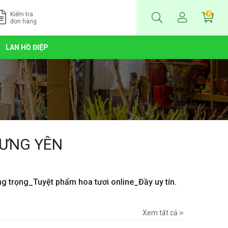
Kiểm tra
0
đơn hàng
LAN HỒ ĐIỆP
HƯNG YÊN
ng trọng_Tuyệt phẩm hoa tươi online_Đầy uy tín.
Xem tất cả