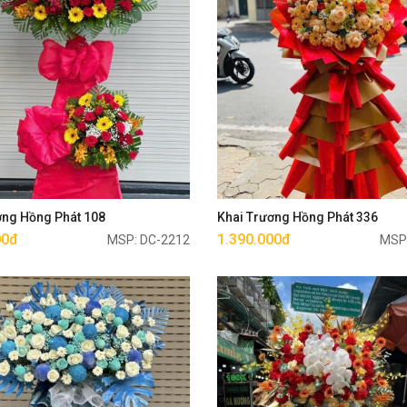
Mua ngay
Mua ngay
ơng Hồng Phát 108
Khai Trương Hồng Phát 336
00đ
1.390.000đ
MSP: DC-2212
MSP