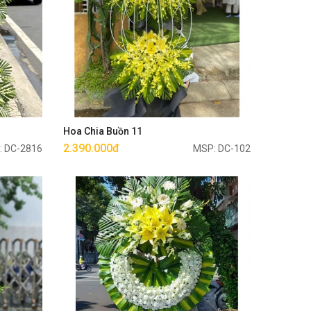
Mua ngay
Hoa Chia Buồn 11
2.390.000đ
: DC-2816
MSP: DC-102