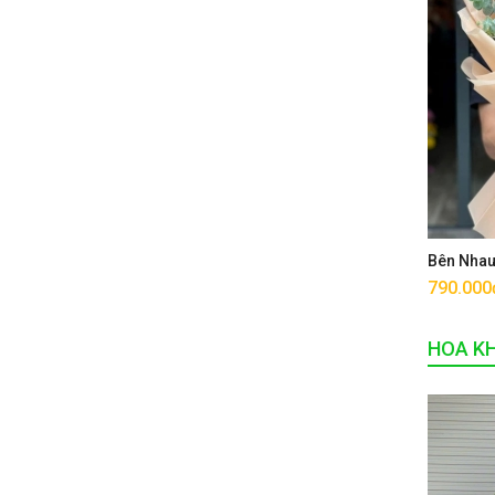
Bên Nha
790.000
HOA K