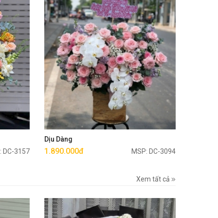
Mua ngay
Dịu Dàng
1.890.000đ
: DC-3157
MSP: DC-3094
Xem tất cả