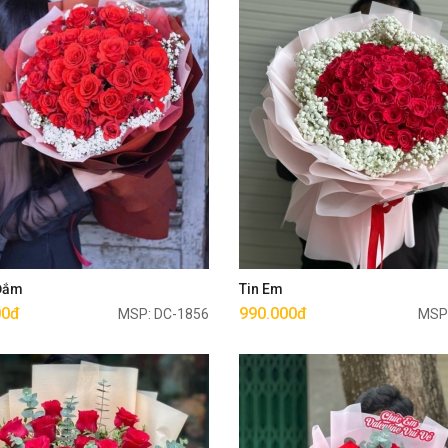
Mua ngay
Mua ngay
 Đắm
Tin Em
00đ
990.000đ
MSP: DC-1856
MSP