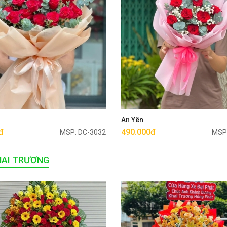
Mua ngay
Mua ngay
u
An Yên
đ
490.000đ
MSP: DC-3032
MSP
HAI TRƯƠNG