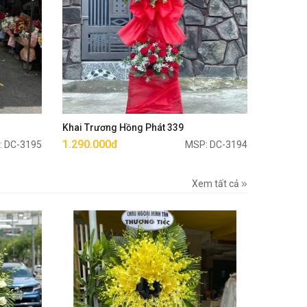
Mua ngay
Khai Trương Hồng Phát 339
1.290.000đ
: DC-3195
MSP: DC-3194
Xem tất cả