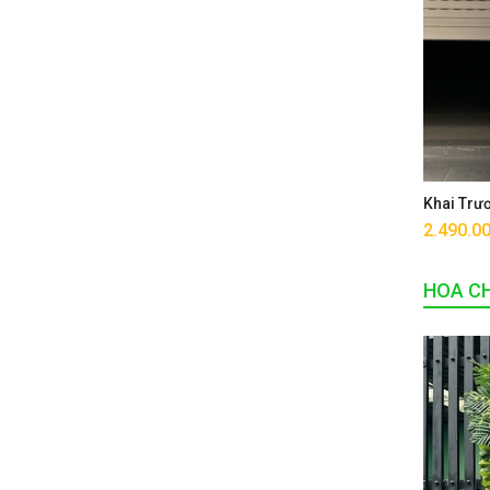
Khai Trư
2.490.0
HOA CH