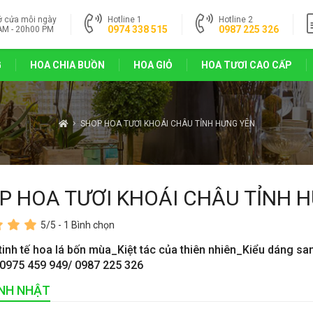
ở cửa mỗi ngày
Hotline 1
Hotline 2
0974 338 515
0987 225 326
AM - 20h00 PM
G
HOA CHIA BUỒN
HOA GIỎ
HOA TƯƠI CAO CẤP
SHOP HOA TƯƠI KHOÁI CHÂU TỈNH HƯNG YÊN
P HOA TƯƠI KHOÁI CHÂU TỈNH 
5
/5 -
1
Bình chọn
tinh tế hoa lá bốn mùa_Kiệt tác của thiên nhiên_Kiểu dáng sa
 0975 459 949/ 0987 225 326
INH NHẬT