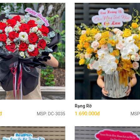
Mua ngay
Mua ngay
g
Rạng Rỡ
đ
1.690.000đ
MSP: DC-3035
MSP