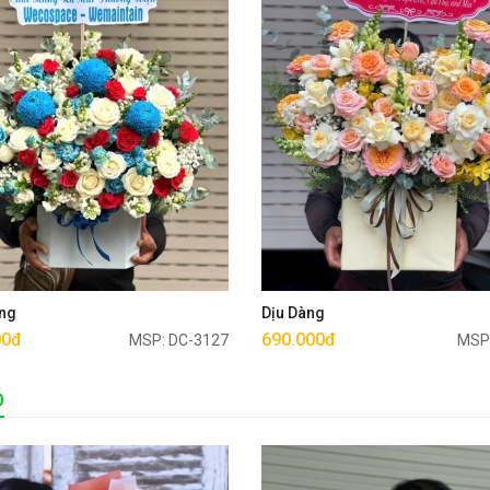
Mua ngay
Mua ngay
ng
Dịu Dàng
00đ
690.000đ
MSP: DC-3127
MSP
Ó