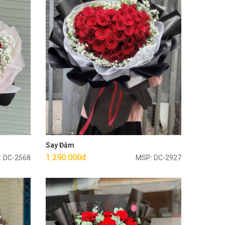
Mua ngay
Say Đắm
1.290.000đ
: DC-2568
MSP: DC-2927