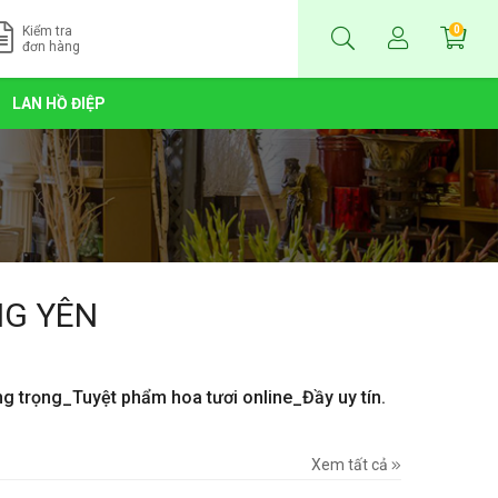
Kiểm tra
0
đơn hàng
LAN HỒ ĐIỆP
NG YÊN
ng trọng_Tuyệt phẩm hoa tươi online_Đầy uy tín.
Xem tất cả