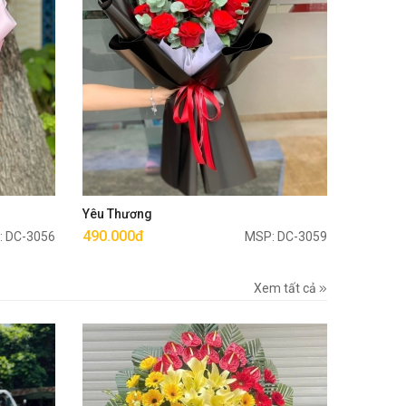
Mua ngay
Yêu Thương
490.000đ
: DC-3056
MSP: DC-3059
Xem tất cả