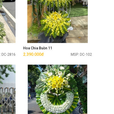
Mua ngay
Hoa Chia Buồn 11
2.390.000đ
: DC-2816
MSP: DC-102