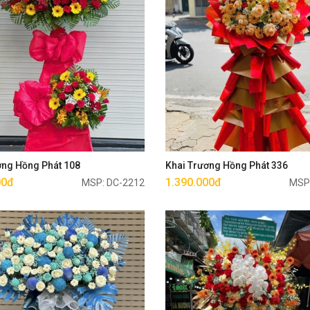
Mua ngay
Mua ngay
ơng Hồng Phát 108
Khai Trương Hồng Phát 336
00đ
1.390.000đ
MSP: DC-2212
MSP