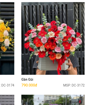
Mua ngay
Gần Gũi
790.000đ
: DC-3174
MSP: DC-3172