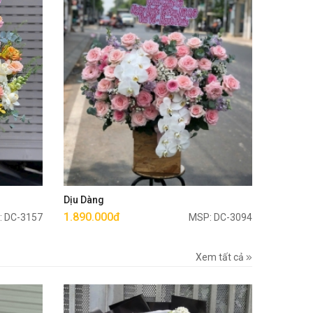
Mua ngay
Dịu Dàng
1.890.000đ
: DC-3157
MSP: DC-3094
Xem tất cả