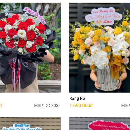
Mua ngay
Mua ngay
g
Rạng Rỡ
đ
1.690.000đ
MSP: DC-3035
MSP