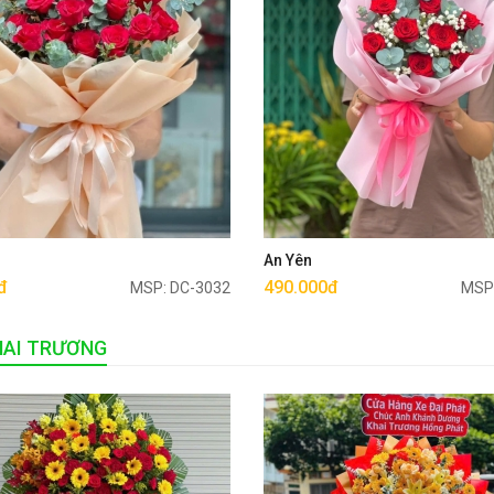
Mua ngay
Mua ngay
u
An Yên
đ
490.000đ
MSP: DC-3032
MSP
HAI TRƯƠNG