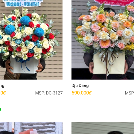
Mua ngay
Mua ngay
ng
Dịu Dàng
00đ
690.000đ
MSP: DC-3127
MSP
Ó