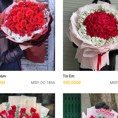
Mua ngay
Mua ngay
 Đắm
Tin Em
00đ
990.000đ
MSP: DC-1856
MSP