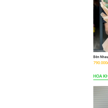
Bên Nha
790.000
HOA K