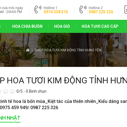
ở cửa mỗi ngày
Hotline 1
Hotline 2
0974 338 515
0987 225 326
AM - 20h00 PM
G
HOA CHIA BUỒN
HOA GIỎ
HOA TƯƠI CAO CẤP
SHOP HOA TƯƠI KIM ĐỘNG TỈNH HƯNG YÊN
P HOA TƯƠI KIM ĐỘNG TỈNH HƯ
0
/5 -
0
Bình chọn
tinh tế hoa lá bốn mùa_Kiệt tác của thiên nhiên_Kiểu dáng sa
 0975 459 949/ 0987 225 326
INH NHẬT