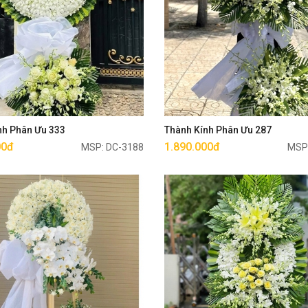
Mua ngay
Mua ngay
nh Phân Ưu 333
Thành Kính Phân Ưu 287
00đ
1.890.000đ
MSP: DC-3188
MSP