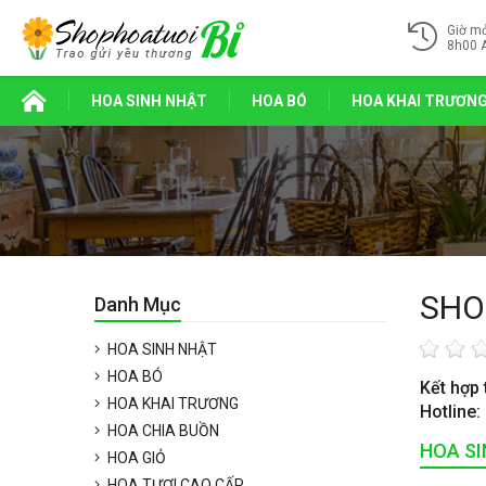
Giờ m
8h00 
HOA SINH NHẬT
HOA BÓ
HOA KHAI TRƯƠN
SHO
Danh Mục
HOA SINH NHẬT
HOA BÓ
Kết hợp 
HOA KHAI TRƯƠNG
Hotline:
HOA CHIA BUỒN
HOA S
HOA GIỎ
HOA TƯƠI CAO CẤP