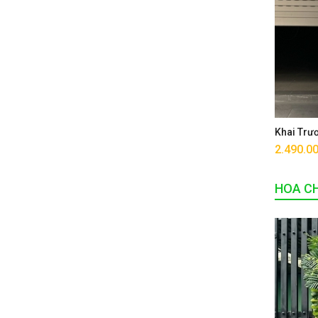
Khai Trư
2.490.0
HOA CH