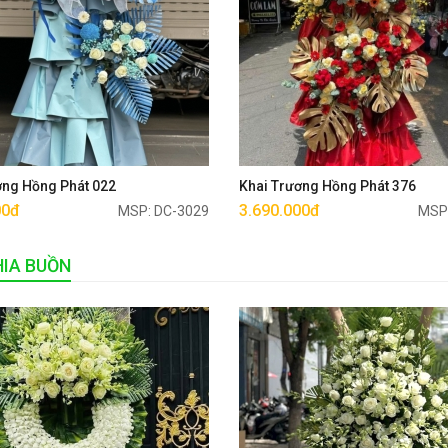
Mua ngay
Mua ngay
ơng Hồng Phát 022
Khai Trương Hồng Phát 376
00đ
3.690.000đ
MSP: DC-3029
MSP
IA BUỒN