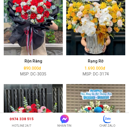
Mua ngay
Mua ngay
Rộn Ràng
Rạng Rỡ
890.000đ
1.690.000đ
MSP: DC-3035
MSP: DC-3174
0974 338 515
HOTLINE 24/7
NHẮN TIN
CHAT ZALO