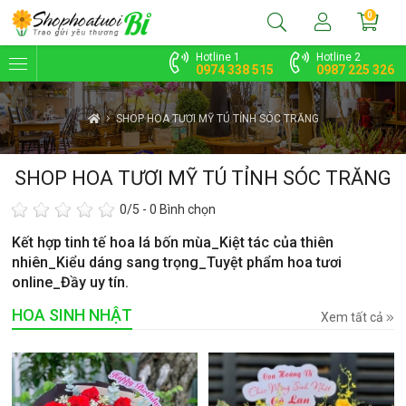
0
Hotline 1
Hotline 2
0974 338 515
0987 225 326
SHOP HOA TƯƠI MỸ TÚ TỈNH SÓC TRĂNG
SHOP HOA TƯƠI MỸ TÚ TỈNH SÓC TRĂNG
0
/5 -
0
Bình chọn
Kết hợp tinh tế hoa lá bốn mùa_Kiệt tác của thiên
nhiên_Kiểu dáng sang trọng_Tuyệt phẩm hoa tươi
online_Đầy uy tín.
HOA SINH NHẬT
Xem tất cả