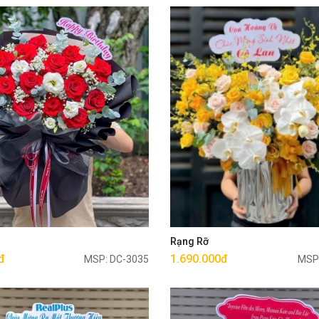
Mua ngay
Mua ngay
g
Rạng Rỡ
đ
1.690.000đ
MSP: DC-3035
MSP