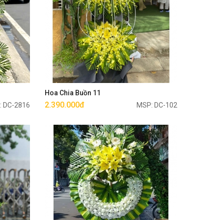
Mua ngay
Hoa Chia Buồn 11
2.390.000đ
: DC-2816
MSP: DC-102