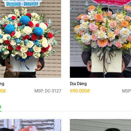
Mua ngay
Mua ngay
ng
Dịu Dàng
00đ
690.000đ
MSP: DC-3127
MSP
Ó