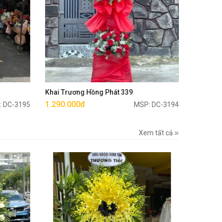
Mua ngay
Khai Trương Hồng Phát 339
1.290.000đ
: DC-3195
MSP: DC-3194
Xem tất cả