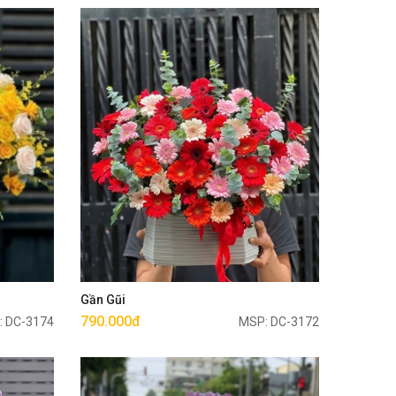
Mua ngay
Gần Gũi
790.000đ
: DC-3174
MSP: DC-3172