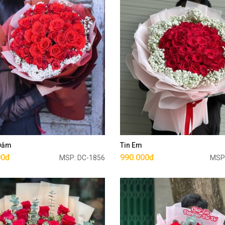
Mua ngay
Mua ngay
 Đắm
Tin Em
00đ
990.000đ
MSP: DC-1856
MSP