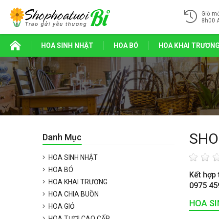
Giờ m
8h00 
HOA SINH NHẬT
HOA BÓ
HOA KHAI TRƯƠN
SHO
Danh Mục
HOA SINH NHẬT
HOA BÓ
Kết hợp 
HOA KHAI TRƯƠNG
0975 45
HOA CHIA BUỒN
HOA S
HOA GIỎ
HOA TƯƠI CAO CẤP