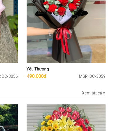
Mua ngay
Yêu Thương
490.000đ
: DC-3056
MSP: DC-3059
Xem tất cả