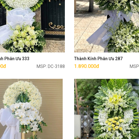
Mua ngay
Mua ngay
nh Phân Ưu 333
Thành Kính Phân Ưu 287
00đ
1.890.000đ
MSP: DC-3188
MSP