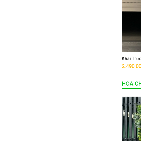
Khai Trư
2.490.0
HOA CH