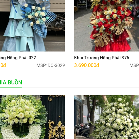
Mua ngay
Mua ngay
ơng Hồng Phát 022
Khai Trương Hồng Phát 376
00đ
3.690.000đ
MSP: DC-3029
MSP
IA BUỒN