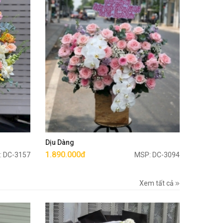
Mua ngay
Dịu Dàng
1.890.000đ
: DC-3157
MSP: DC-3094
Xem tất cả