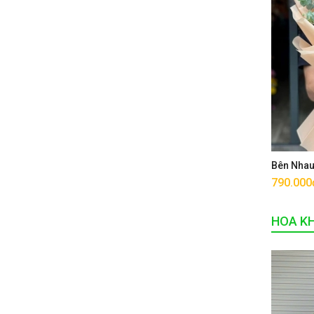
Bên Nha
790.000
HOA K