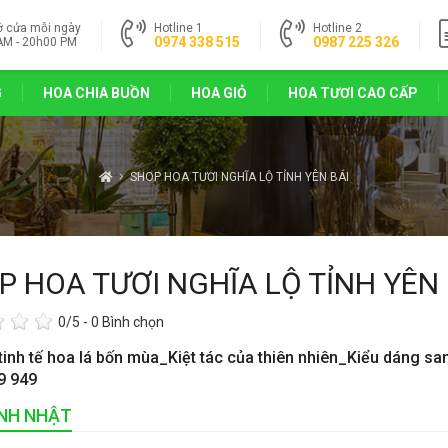
ở cửa mỗi ngày
Hotline 1
Hotline 2
0974 338 515
0987 225 326
AM - 20h00 PM
G
HOA CHIA BUỒN
HOA GIỎ
HOA TƯƠI CAO CẤP
SHOP HOA TƯƠI NGHĨA LỘ TỈNH YÊN BÁI
P HOA TƯƠI NGHĨA LỘ TỈNH YÊN 
0
/5 -
0
Bình chọn
tinh tế hoa lá bốn mùa_Kiệt tác của thiên nhiên_Kiểu dáng sa
9 949
INH NHẬT