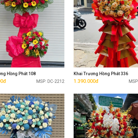
Mua ngay
Mua ngay
ơng Hồng Phát 108
Khai Trương Hồng Phát 336
00đ
1.390.000đ
MSP: DC-2212
MSP