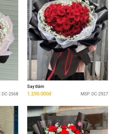
Mua ngay
Say Đắm
1.290.000đ
: DC-2568
MSP: DC-2927