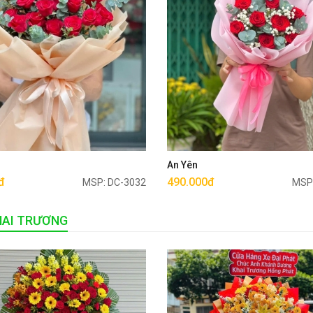
Mua ngay
Mua ngay
u
An Yên
đ
490.000đ
MSP: DC-3032
MSP
HAI TRƯƠNG