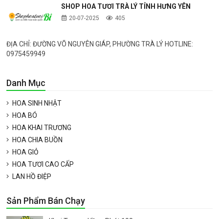
SHOP HOA TƯƠI TRÀ LÝ TỈNH HƯNG YÊN
20-07-2025
405
ĐỊA CHỈ: ĐƯỜNG VÕ NGUYÊN GIÁP, PHƯỜNG TRÀ LÝ HOTLINE:
0975459949
Danh Mục
HOA SINH NHẬT
HOA BÓ
HOA KHAI TRƯƠNG
HOA CHIA BUỒN
HOA GIỎ
HOA TƯƠI CAO CẤP
LAN HỒ ĐIỆP
Sản Phẩm Bán Chạy