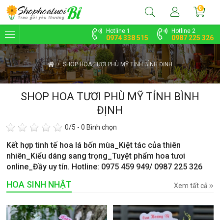
0
Hotline 1
Hotline 2
0974 338 515
0987 225 326
SHOP HOA TƯƠI PHÙ MỸ TỈNH BÌNH ĐỊNH
SHOP HOA TƯƠI PHÙ MỸ TỈNH BÌNH
ĐỊNH
0
/5 -
0
Bình chọn
Kết hợp tinh tế hoa lá bốn mùa_Kiệt tác của thiên
nhiên_Kiểu dáng sang trọng_Tuyệt phẩm hoa tươi
online_Đầy uy tín. Hotline: 0975 459 949/ 0987 225 326
HOA SINH NHẬT
Xem tất cả