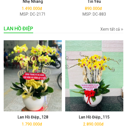
Nhẹ Nhàng
Tin Yêu
1.490.000đ
890.000đ
MSP: DC-2171
MSP: DC-883
LAN HỒ ĐIỆP
Xem tất cả
Mua ngay
Mua ngay
Lan Hồ Điệp_128
Lan Hồ Điệp_115
1.790.000đ
2.890.000đ