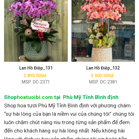
Mua ngay
Mua ngay
Lan Hồ Điệp_131
Lan Hồ Điệp_132
3.890.000đ
3.900.000đ
MSP: DC-2371
MSP: DC-2381
Shop
hoatuoibi.com
tại Phù Mỹ Tỉnh Bình định
Shop hoa tươi Phù Mỹ Tỉnh Bình định với phương châm
“sự hài lòng của bạn là niềm vui của chúng tôi” chúng tôi
luôn chăm chút nâng niu trong từng sản phẩm để đem
đến cho khách hàng sự hài lòng nhất. Nếu không hài
lòng với dịch vụ hay sản phẩm chúng tôi xin hoàn tiền