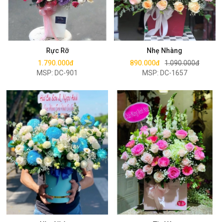
Mua ngay
Mua ngay
Rực Rỡ
Nhẹ Nhàng
1.790.000đ
890.000đ
1.090.000đ
MSP: DC-901
MSP: DC-1657
Mua ngay
Mua ngay