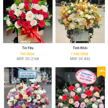
Mua ngay
Mua ngay
Tin Yêu
Tinh Khôi
790.000đ
1.690.000đ
MSP: DC-2168
MSP: DC-832
-18%