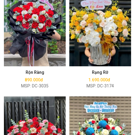
Mua ngay
Mua ngay
Rộn Ràng
Rạng Rỡ
890.000đ
1.690.000đ
MSP: DC-3035
MSP: DC-3174