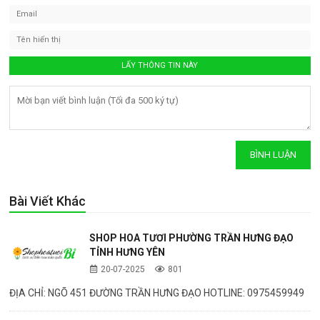
Bài Viết Khác
SHOP HOA TƯƠI PHƯỜNG TRẦN HƯNG ĐẠO
TỈNH HƯNG YÊN
20-07-2025
801
ĐỊA CHỈ: NGÕ 451 ĐƯỜNG TRẦN HƯNG ĐẠO HOTLINE: 0975459949