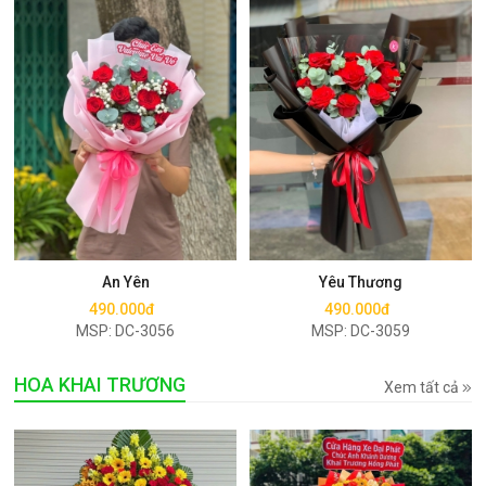
Mua ngay
Mua ngay
An Yên
Yêu Thương
490.000đ
490.000đ
MSP: DC-3056
MSP: DC-3059
HOA KHAI TRƯƠNG
Xem tất cả