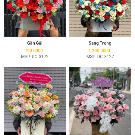
Mua ngay
Mua ngay
Gần Gũi
Sang Trọng
790.000đ
1.290.000đ
MSP: DC-3172
MSP: DC-3127