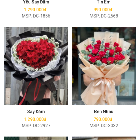
Yêu Say Đắm
Tin Em
1.290.000đ
990.000đ
MSP: DC-1856
MSP: DC-2568
Mua ngay
Mua ngay
Say Đắm
Bên Nhau
1.290.000đ
790.000đ
MSP: DC-2927
MSP: DC-3032