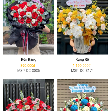
Mua ngay
Mua ngay
Rộn Ràng
Rạng Rỡ
890.000đ
1.690.000đ
MSP: DC-3035
MSP: DC-3174