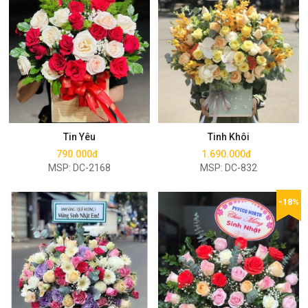
Mua ngay
Mua ngay
Tin Yêu
Tinh Khôi
790.000đ
1.690.000đ
MSP: DC-2168
MSP: DC-832
-18%