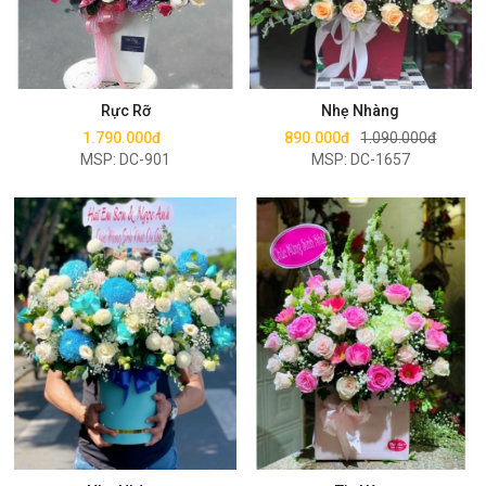
Mua ngay
Mua ngay
Rực Rỡ
Nhẹ Nhàng
1.790.000đ
890.000đ
1.090.000đ
MSP: DC-901
MSP: DC-1657
Mua ngay
Mua ngay