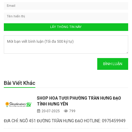
Bài Viết Khác
SHOP HOA TƯƠI PHƯỜNG TRẦN HƯNG ĐẠO
TỈNH HƯNG YÊN
20-07-2025
799
ĐỊA CHỈ: NGÕ 451 ĐƯỜNG TRẦN HƯNG ĐẠO HOTLINE: 0975459949