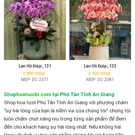
Mua ngay
Mua ngay
Lan Hồ Điệp_131
Lan Hồ Điệp_132
3.890.000đ
3.900.000đ
MSP: DC-2371
MSP: DC-2381
Shop
hoatuoibi.com
tại Phú Tân Tỉnh An Giang
Shop hoa tươi Phú Tân Tỉnh An Giang với phương châm
“sự hài lòng của bạn là niềm vui của chúng tôi” chúng tôi
luôn chăm chút nâng niu trong từng sản phẩm để đem
đến cho khách hàng sự hài lòng nhất. Nếu không hài
lòng với dịch vụ hay sản phẩm chúng tôi xin hoàn tiền