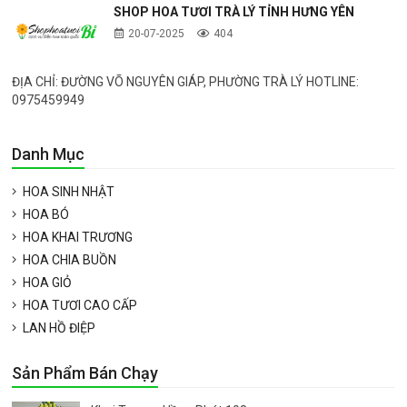
SHOP HOA TƯƠI TRÀ LÝ TỈNH HƯNG YÊN
20-07-2025
404
ĐỊA CHỈ: ĐƯỜNG VÕ NGUYÊN GIÁP, PHƯỜNG TRÀ LÝ HOTLINE:
0975459949
Danh Mục
HOA SINH NHẬT
HOA BÓ
HOA KHAI TRƯƠNG
HOA CHIA BUỒN
HOA GIỎ
HOA TƯƠI CAO CẤP
LAN HỒ ĐIỆP
Sản Phẩm Bán Chạy