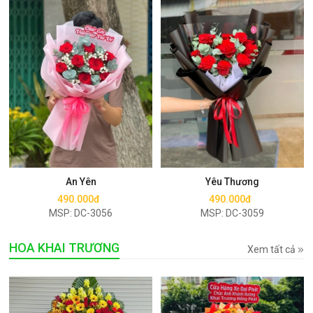
Mua ngay
Mua ngay
An Yên
Yêu Thương
490.000đ
490.000đ
MSP: DC-3056
MSP: DC-3059
HOA KHAI TRƯƠNG
Xem tất cả