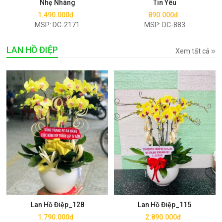
Nhẹ Nhàng
Tin Yêu
1.490.000đ
890.000đ
MSP: DC-2171
MSP: DC-883
LAN HỒ ĐIỆP
Xem tất cả
Mua ngay
Mua ngay
Lan Hồ Điệp_128
Lan Hồ Điệp_115
1.790.000đ
2.890.000đ