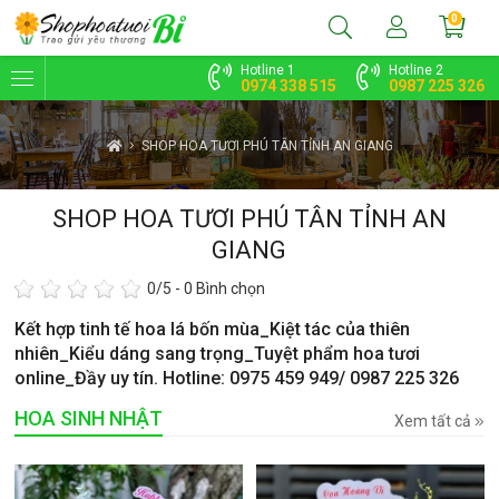
0
Hotline 1
Hotline 2
0974 338 515
0987 225 326
SHOP HOA TƯƠI PHÚ TÂN TỈNH AN GIANG
SHOP HOA TƯƠI PHÚ TÂN TỈNH AN
GIANG
0
/5 -
0
Bình chọn
Kết hợp tinh tế hoa lá bốn mùa_Kiệt tác của thiên
nhiên_Kiểu dáng sang trọng_Tuyệt phẩm hoa tươi
online_Đầy uy tín. Hotline: 0975 459 949/ 0987 225 326
HOA SINH NHẬT
Xem tất cả