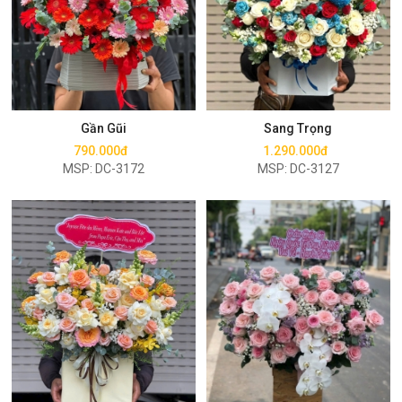
Mua ngay
Mua ngay
Gần Gũi
Sang Trọng
790.000đ
1.290.000đ
MSP: DC-3172
MSP: DC-3127