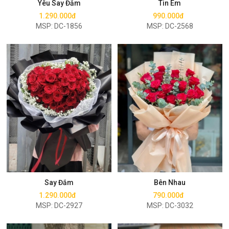
Yêu Say Đắm
Tin Em
1.290.000đ
990.000đ
MSP: DC-1856
MSP: DC-2568
Mua ngay
Mua ngay
Say Đắm
Bên Nhau
1.290.000đ
790.000đ
MSP: DC-2927
MSP: DC-3032