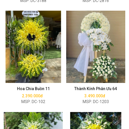
MSP: DC-3188
MSP: DC-2816
Mua ngay
Mua ngay
Hoa Chia Buồn 11
Thành Kính Phân Ưu 64
2.390.000đ
3.490.000đ
MSP: DC-102
MSP: DC-1203