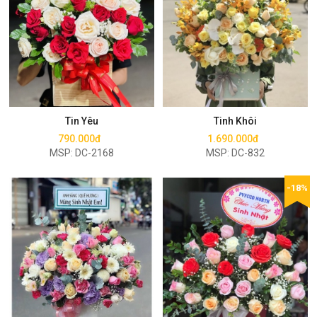
Mua ngay
Mua ngay
Tin Yêu
Tinh Khôi
790.000đ
1.690.000đ
MSP: DC-2168
MSP: DC-832
-18%