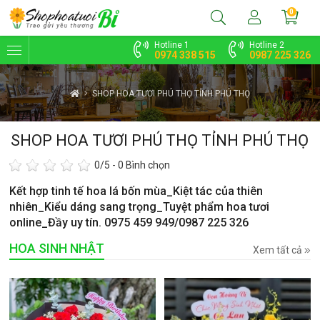
0
Hotline 1
Hotline 2
0974 338 515
0987 225 326
SHOP HOA TƯƠI PHÚ THỌ TỈNH PHÚ THỌ
SHOP HOA TƯƠI PHÚ THỌ TỈNH PHÚ THỌ
0
/5 -
0
Bình chọn
Kết hợp tinh tế hoa lá bốn mùa_Kiệt tác của thiên
nhiên_Kiểu dáng sang trọng_Tuyệt phẩm hoa tươi
online_Đầy uy tín. 0975 459 949/0987 225 326
HOA SINH NHẬT
Xem tất cả