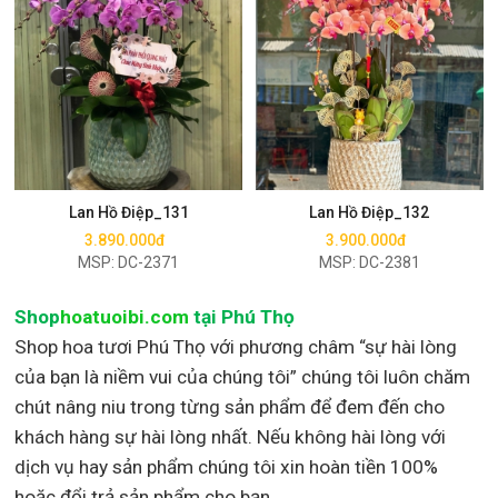
Mua ngay
Mua ngay
Lan Hồ Điệp_131
Lan Hồ Điệp_132
3.890.000đ
3.900.000đ
MSP: DC-2371
MSP: DC-2381
Shop
hoatuoibi.com
tại Phú Thọ
Shop hoa tươi Phú Thọ với phương châm “sự hài lòng
của bạn là niềm vui của chúng tôi” chúng tôi luôn chăm
chút nâng niu trong từng sản phẩm để đem đến cho
khách hàng sự hài lòng nhất. Nếu không hài lòng với
dịch vụ hay sản phẩm chúng tôi xin hoàn tiền 100%
hoặc đổi trả sản phẩm cho bạn.