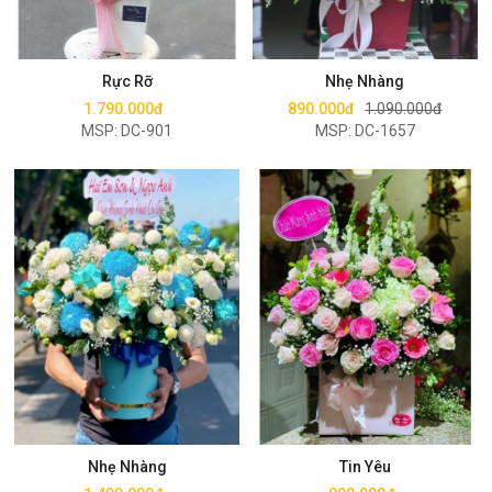
Mua ngay
Mua ngay
Rực Rỡ
Nhẹ Nhàng
1.790.000đ
890.000đ
1.090.000đ
MSP: DC-901
MSP: DC-1657
Mua ngay
Mua ngay
Nhẹ Nhàng
Tin Yêu