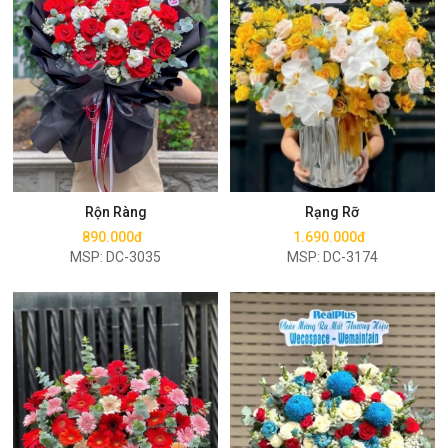
Mua ngay
Mua ngay
Rộn Ràng
Rạng Rỡ
890.000đ
1.690.000đ
MSP: DC-3035
MSP: DC-3174