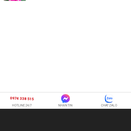
0974 338 515
HOTLINE 24/7
NHẮN TIN
CHAT ZALO
SHOP HOA TƯƠI BI