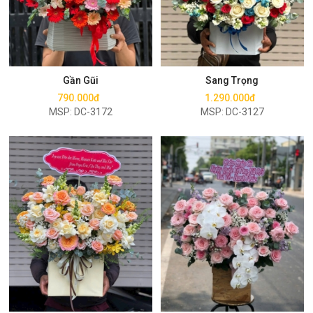
Mua ngay
Mua ngay
Gần Gũi
Sang Trọng
790.000đ
1.290.000đ
MSP: DC-3172
MSP: DC-3127
Mua ngay
Mua ngay