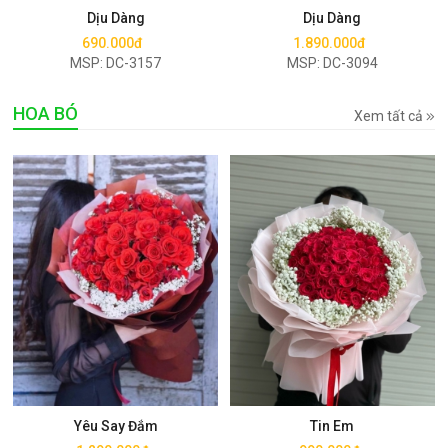
Dịu Dàng
Dịu Dàng
690.000đ
1.890.000đ
MSP: DC-3157
MSP: DC-3094
HOA BÓ
Xem tất cả
Mua ngay
Mua ngay
Yêu Say Đắm
Tin Em