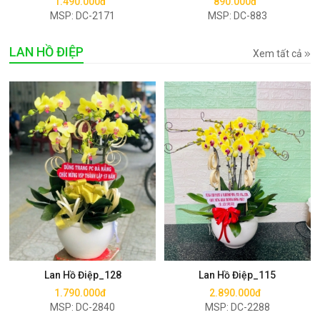
1.490.000đ
890.000đ
MSP: DC-2171
MSP: DC-883
LAN HỒ ĐIỆP
Xem tất cả
Mua ngay
Mua ngay
Lan Hồ Điệp_128
Lan Hồ Điệp_115
1.790.000đ
2.890.000đ
MSP: DC-2840
MSP: DC-2288