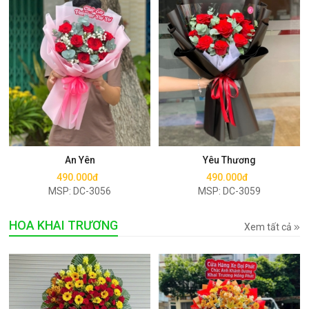
Mua ngay
Mua ngay
An Yên
Yêu Thương
490.000đ
490.000đ
MSP: DC-3056
MSP: DC-3059
HOA KHAI TRƯƠNG
Xem tất cả