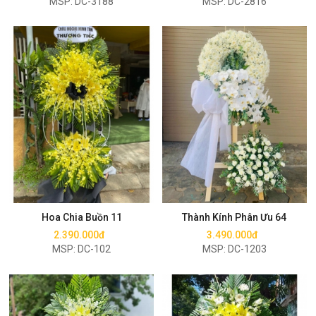
MSP: DC-3188
MSP: DC-2816
Mua ngay
Mua ngay
Hoa Chia Buồn 11
Thành Kính Phân Ưu 64
2.390.000đ
3.490.000đ
MSP: DC-102
MSP: DC-1203