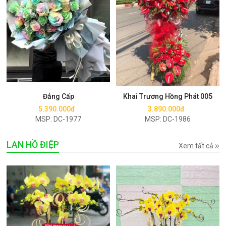
Mua ngay
Mua ngay
Đẳng Cấp
Khai Trương Hồng Phát 005
5.390.000đ
3.890.000đ
MSP: DC-1977
MSP: DC-1986
LAN HỒ ĐIỆP
Xem tất cả