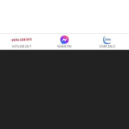
0974 338 515
HOTLINE 24/7
NHẮN TIN
CHAT ZALO
SHOP HOA TƯƠI BI
CÔNG TY TNHH XNK HOA QUẢ TƯƠI HOÀNG ANH
Hotline:
0974 338 515
-
0987 225 326
quetran82@gmail.com