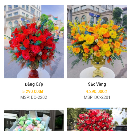
Mua ngay
Mua ngay
Đẳng Cấp
Sắc Vàng
5.290.000đ
4.290.000đ
MSP: DC-2202
MSP: DC-2201