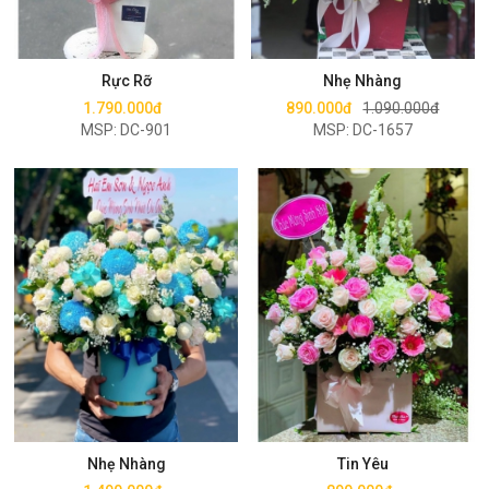
Mua ngay
Mua ngay
Rực Rỡ
Nhẹ Nhàng
1.790.000đ
890.000đ
1.090.000đ
MSP: DC-901
MSP: DC-1657
Mua ngay
Mua ngay
Nhẹ Nhàng
Tin Yêu