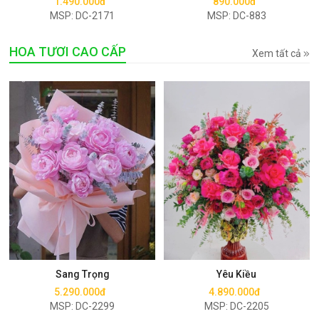
1.490.000đ
890.000đ
MSP: DC-2171
MSP: DC-883
HOA TƯƠI CAO CẤP
Xem tất cả
Mua ngay
Mua ngay
Sang Trọng
Yêu Kiều
5.290.000đ
4.890.000đ
MSP: DC-2299
MSP: DC-2205