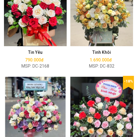
Mua ngay
Mua ngay
Tin Yêu
Tinh Khôi
790.000đ
1.690.000đ
MSP: DC-2168
MSP: DC-832
-18%