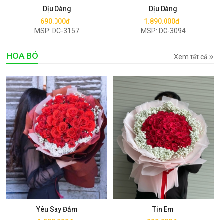
Dịu Dàng
Dịu Dàng
690.000đ
1.890.000đ
MSP: DC-3157
MSP: DC-3094
HOA BÓ
Xem tất cả
Mua ngay
Mua ngay
Yêu Say Đắm
Tin Em