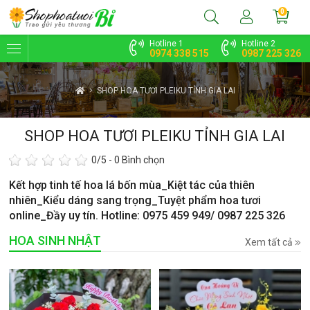
0
Hotline 1
Hotline 2
0974 338 515
0987 225 326
SHOP HOA TƯƠI PLEIKU TỈNH GIA LAI
SHOP HOA TƯƠI PLEIKU TỈNH GIA LAI
0
/5 -
0
Bình chọn
Kết hợp tinh tế hoa lá bốn mùa_Kiệt tác của thiên
nhiên_Kiểu dáng sang trọng_Tuyệt phẩm hoa tươi
online_Đầy uy tín. Hotline: 0975 459 949/ 0987 225 326
HOA SINH NHẬT
Xem tất cả