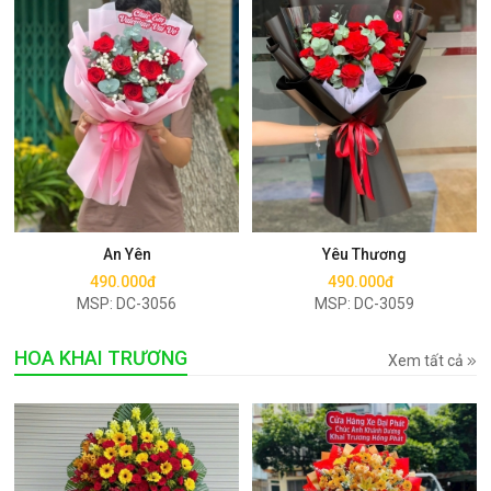
Mua ngay
Mua ngay
An Yên
Yêu Thương
490.000đ
490.000đ
MSP: DC-3056
MSP: DC-3059
HOA KHAI TRƯƠNG
Xem tất cả