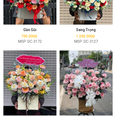
Mua ngay
Mua ngay
Gần Gũi
Sang Trọng
790.000đ
1.290.000đ
MSP: DC-3172
MSP: DC-3127
Mua ngay
Mua ngay