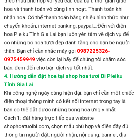
theo mẫu phù hợp với yêu cầu của bạn. thời gian giao
hoa và thanh toán vô cùng linh hoạt. Thanh toán khi
nhận hoa. Có thể thanh toán bằng nhiều hình thức như
chuyển khoản, internet banking, paypal….Đến với điện
hoa Pleiku Tỉnh Gia Lai bạn luôn yên tâm về dịch vụ để
có những bó hoa tươi đẹp dành tặng cho bạn bè người
thân. Bạn chỉ cần nhắc máy gọi
0987225326-
0975459949
việc còn lại
hãy để chúng tôi chăm sóc
bạn, đem đến cho bạn dịch vụ tốt nhất.
4. Hướng dẫn đặt hoa tại shop hoa tươi Bi Pleiku
Tỉnh Gia Lai
Khi công nghệ ngày càng hiện đại, bạn chỉ cần một chiếc
điện thoại thông minh có kết nối internet trong tay là
bạn có thể đặt được những bông hoa ưng ý nhất
Cách 1: đặt hàng trực tiếp qua website
shophoatuoibi.com, chọn mẫu phù hợp và điền đầy đủ
thông tin người đặt, người nhận, nội dung, banner, địa