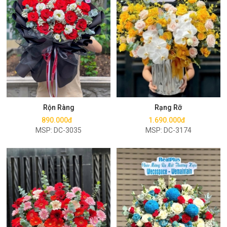
Mua ngay
Mua ngay
Rộn Ràng
Rạng Rỡ
890.000đ
1.690.000đ
MSP: DC-3035
MSP: DC-3174