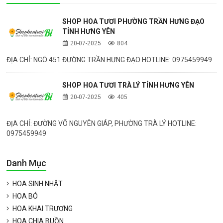
SHOP HOA TƯƠI PHƯỜNG TRẦN HƯNG ĐẠO
TỈNH HƯNG YÊN
20-07-2025
804
ĐỊA CHỈ: NGÕ 451 ĐƯỜNG TRẦN HƯNG ĐẠO HOTLINE: 0975459949
SHOP HOA TƯƠI TRÀ LÝ TỈNH HƯNG YÊN
20-07-2025
405
ĐỊA CHỈ: ĐƯỜNG VÕ NGUYÊN GIÁP, PHƯỜNG TRÀ LÝ HOTLINE:
0975459949
Danh Mục
HOA SINH NHẬT
HOA BÓ
HOA KHAI TRƯƠNG
HOA CHIA BUỒN