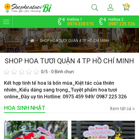
0
Hotline 1
Hotline 2
0974 338 515
0987 225 326
SHOP HOA TƯƠI QUẬN 4 TP HỒ CHÍ MINH
SHOP HOA TƯƠI QUẬN 4 TP HỒ CHÍ MINH
0
/5 -
0
Bình chọn
Kết hợp tinh tế hoa lá bốn mùa_Kiệt tác của thiên
nhiên_Kiểu dáng sang trọng_Tuyệt phẩm hoa tươi
online_Đầy uy tín.Hotline: 0975 459 949/ 0987 225 326
HOA SINH NHẬT
Xem tất cả