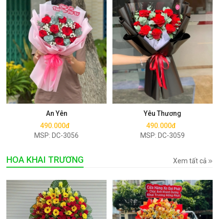
Mua ngay
Mua ngay
An Yên
Yêu Thương
490.000đ
490.000đ
MSP: DC-3056
MSP: DC-3059
HOA KHAI TRƯƠNG
Xem tất cả