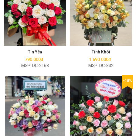
Mua ngay
Mua ngay
Tin Yêu
Tinh Khôi
790.000đ
1.690.000đ
MSP: DC-2168
MSP: DC-832
-18%