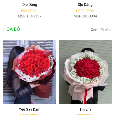
Dịu Dàng
Dịu Dàng
690.000đ
1.890.000đ
MSP: DC-3157
MSP: DC-3094
HOA BÓ
Xem tất cả
Mua ngay
Mua ngay
Yêu Say Đắm
Tin Em