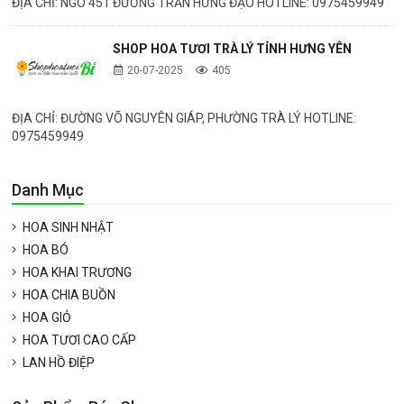
ĐỊA CHỈ: NGÕ 451 ĐƯỜNG TRẦN HƯNG ĐẠO HOTLINE: 0975459949
SHOP HOA TƯƠI TRÀ LÝ TỈNH HƯNG YÊN
20-07-2025
405
ĐỊA CHỈ: ĐƯỜNG VÕ NGUYÊN GIÁP, PHƯỜNG TRÀ LÝ HOTLINE:
0975459949
Danh Mục
HOA SINH NHẬT
HOA BÓ
HOA KHAI TRƯƠNG
HOA CHIA BUỒN
HOA GIỎ
HOA TƯƠI CAO CẤP
LAN HỒ ĐIỆP