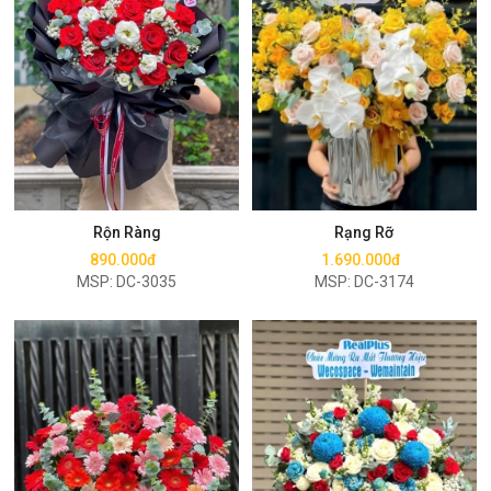
Mua ngay
Mua ngay
Rộn Ràng
Rạng Rỡ
890.000đ
1.690.000đ
MSP: DC-3035
MSP: DC-3174