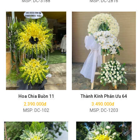
MSP: DC-3188
MSP: DC-2816
Mua ngay
Mua ngay
Hoa Chia Buồn 11
Thành Kính Phân Ưu 64
2.390.000đ
3.490.000đ
MSP: DC-102
MSP: DC-1203