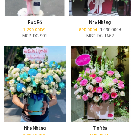
Mua ngay
Mua ngay
Rực Rỡ
Nhẹ Nhàng
1.790.000đ
890.000đ
1.090.000đ
MSP: DC-901
MSP: DC-1657
Mua ngay
Mua ngay
Nhẹ Nhàng
Tin Yêu