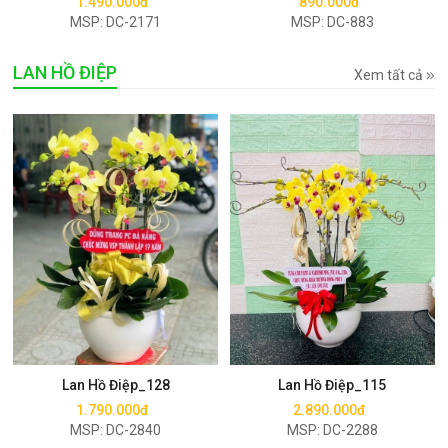
1.490.000đ
890.000đ
MSP: DC-2171
MSP: DC-883
LAN HỒ ĐIỆP
Xem tất cả
Mua ngay
Mua ngay
Lan Hồ Điệp_128
Lan Hồ Điệp_115
1.790.000đ
2.890.000đ
MSP: DC-2840
MSP: DC-2288