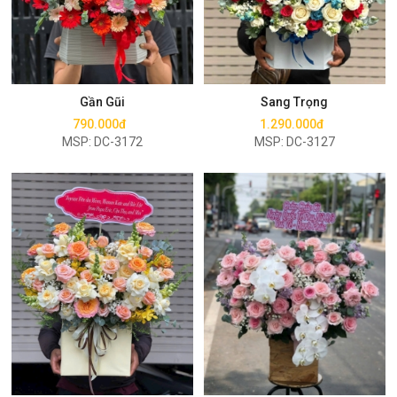
Mua ngay
Mua ngay
Gần Gũi
Sang Trọng
790.000đ
1.290.000đ
MSP: DC-3172
MSP: DC-3127
Mua ngay
Mua ngay