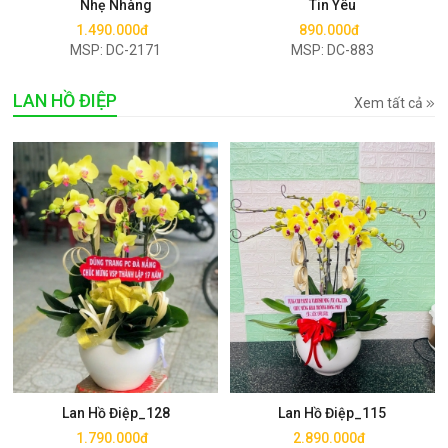
Nhẹ Nhàng
Tin Yêu
1.490.000đ
890.000đ
MSP: DC-2171
MSP: DC-883
LAN HỒ ĐIỆP
Xem tất cả
Mua ngay
Mua ngay
Lan Hồ Điệp_128
Lan Hồ Điệp_115
1.790.000đ
2.890.000đ