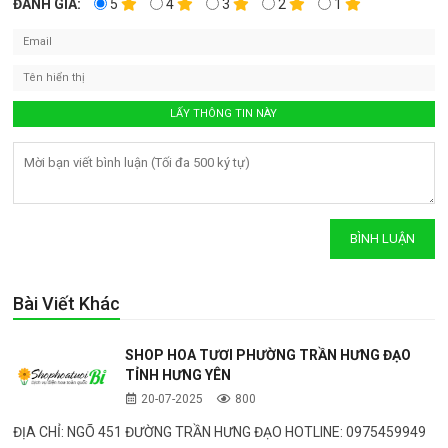
ĐÁNH GIÁ:
5
4
3
2
1
Bài Viết Khác
SHOP HOA TƯƠI PHƯỜNG TRẦN HƯNG ĐẠO
TỈNH HƯNG YÊN
20-07-2025
800
ĐỊA CHỈ: NGÕ 451 ĐƯỜNG TRẦN HƯNG ĐẠO HOTLINE: 0975459949