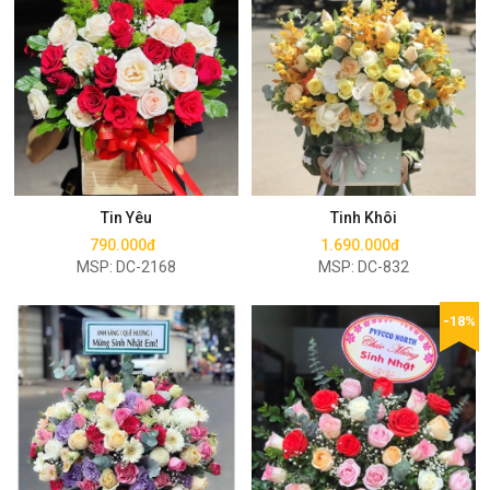
Mua ngay
Mua ngay
Tin Yêu
Tinh Khôi
790.000đ
1.690.000đ
MSP: DC-2168
MSP: DC-832
-18%