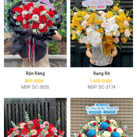
Mua ngay
Mua ngay
Rộn Ràng
Rạng Rỡ
890.000đ
1.690.000đ
MSP: DC-3035
MSP: DC-3174