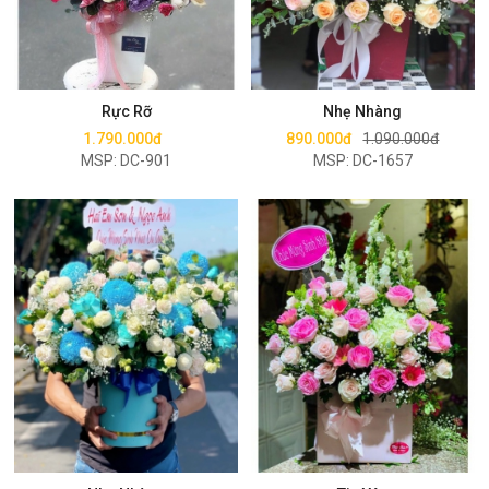
Mua ngay
Mua ngay
Rực Rỡ
Nhẹ Nhàng
1.790.000đ
890.000đ
1.090.000đ
MSP: DC-901
MSP: DC-1657
Mua ngay
Mua ngay