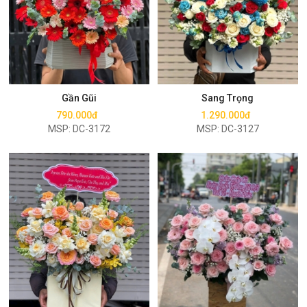
Mua ngay
Mua ngay
Gần Gũi
Sang Trọng
790.000đ
1.290.000đ
MSP: DC-3172
MSP: DC-3127