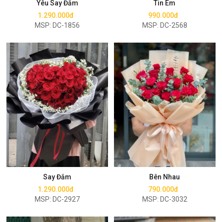
Yêu Say Đắm
Tin Em
1.290.000đ
990.000đ
MSP: DC-1856
MSP: DC-2568
Mua ngay
Mua ngay
Say Đắm
Bên Nhau
1.290.000đ
790.000đ
MSP: DC-2927
MSP: DC-3032