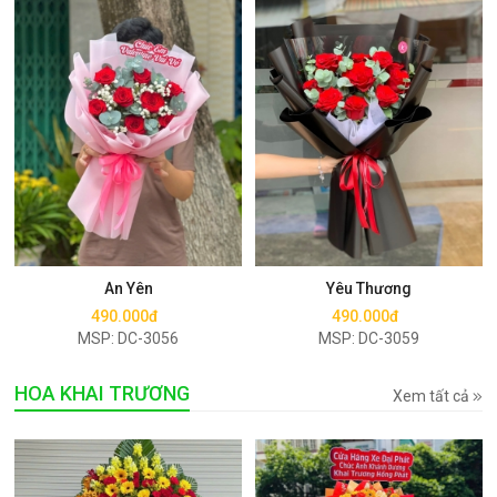
Mua ngay
Mua ngay
An Yên
Yêu Thương
490.000đ
490.000đ
MSP: DC-3056
MSP: DC-3059
HOA KHAI TRƯƠNG
Xem tất cả