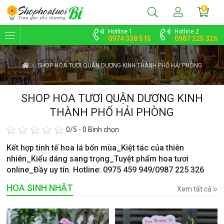
0
Hotline 1
Hotline 2
0974 338 515
0987 225 326
SHOP HOA TƯƠI QUẬN DƯƠNG KINH THÀNH PHỐ HẢI PHÒNG
SHOP HOA TƯƠI QUẬN DƯƠNG KINH
THÀNH PHỐ HẢI PHÒNG
0
/5 -
0
Bình chọn
Kết hợp tinh tế hoa lá bốn mùa_Kiệt tác của thiên
nhiên_Kiểu dáng sang trọng_Tuyệt phẩm hoa tươi
online_Đầy uy tín. Hotline: 0975 459 949/0987 225 326
HOA SINH NHẬT
Xem tất cả