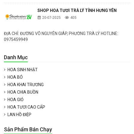
SHOP HOA TƯƠI TRÀ LÝ TỈNH HƯNG YÊN
20-07-2025
405
ĐỊA CHỈ: ĐƯỜNG VÕ NGUYÊN GIÁP, PHƯỜNG TRÀ LÝ HOTLINE:
0975459949
Danh Mục
HOA SINH NHẬT
HOA BÓ
HOA KHAI TRƯƠNG
HOA CHIA BUỒN
HOA GIỎ
HOA TƯƠI CAO CẤP
LAN HỒ ĐIỆP
Sản Phẩm Bán Chạy