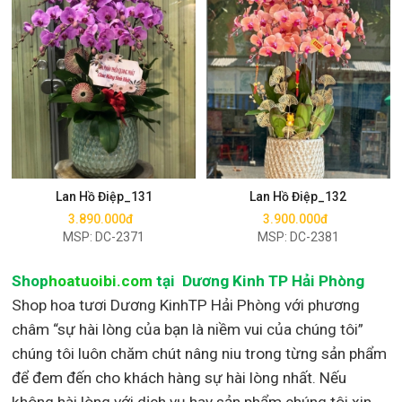
Mua ngay
Mua ngay
Lan Hồ Điệp_131
Lan Hồ Điệp_132
3.890.000đ
3.900.000đ
MSP: DC-2371
MSP: DC-2381
Shop
hoatuoibi.com
tại Dương Kinh TP Hải Phòng
Shop hoa tươi Dương KinhTP Hải Phòng với phương
châm “sự hài lòng của bạn là niềm vui của chúng tôi”
chúng tôi luôn chăm chút nâng niu trong từng sản phẩm
để đem đến cho khách hàng sự hài lòng nhất. Nếu
không hài lòng với dịch vụ hay sản phẩm chúng tôi xin