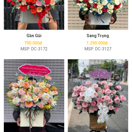
Mua ngay
Mua ngay
Gần Gũi
Sang Trọng
790.000đ
1.290.000đ
MSP: DC-3172
MSP: DC-3127
Mua ngay
Mua ngay