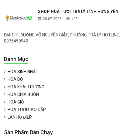
SHOP HOA TƯƠI TRÀ LÝ TỈNH HƯNG YÊN
20-07-2025
405
ĐỊA CHỈ: ĐƯỜNG VÕ NGUYÊN GIÁP, PHƯỜNG TRÀ LÝ HOTLINE:
0975459949
Danh Mục
HOA SINH NHẬT
HOA BÓ
HOA KHAI TRƯƠNG
HOA CHIA BUỒN
HOA GIỎ
HOA TƯƠI CAO CẤP
LAN HỒ ĐIỆP
Sản Phẩm Bán Chạy