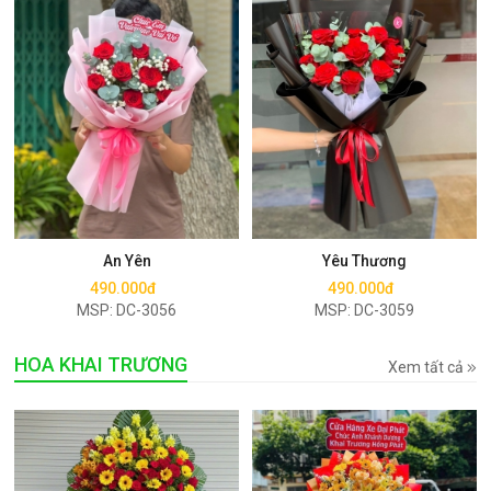
Mua ngay
Mua ngay
An Yên
Yêu Thương
490.000đ
490.000đ
MSP: DC-3056
MSP: DC-3059
HOA KHAI TRƯƠNG
Xem tất cả