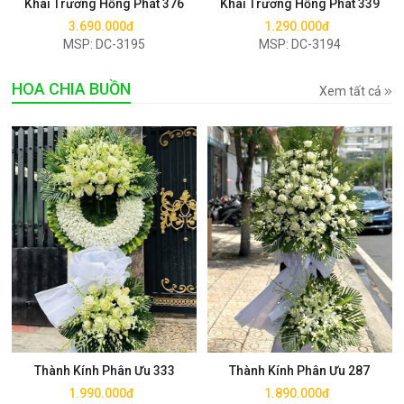
Khai Trương Hồng Phát 376
Khai Trương Hồng Phát 339
3.690.000đ
1.290.000đ
MSP: DC-3195
MSP: DC-3194
HOA CHIA BUỒN
Xem tất cả
Mua ngay
Mua ngay
Thành Kính Phân Ưu 333
Thành Kính Phân Ưu 287
1.990.000đ
1.890.000đ