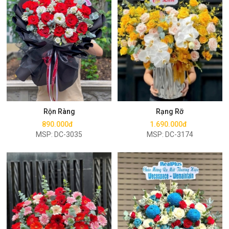
Mua ngay
Mua ngay
Rộn Ràng
Rạng Rỡ
890.000đ
1.690.000đ
MSP: DC-3035
MSP: DC-3174