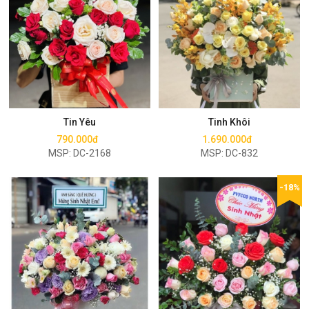
Mua ngay
Mua ngay
Tin Yêu
Tinh Khôi
790.000đ
1.690.000đ
MSP: DC-2168
MSP: DC-832
-18%