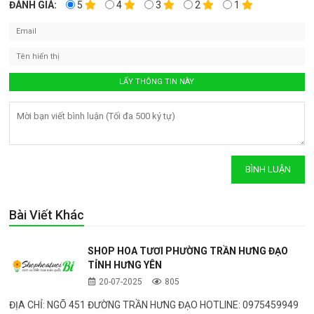
ĐÁNH GIÁ:
5
4
3
2
1
Bài Viết Khác
SHOP HOA TƯƠI PHƯỜNG TRẦN HƯNG ĐẠO
TỈNH HƯNG YÊN
20-07-2025
805
ĐỊA CHỈ: NGÕ 451 ĐƯỜNG TRẦN HƯNG ĐẠO HOTLINE: 0975459949