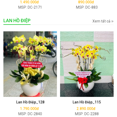
1.490.000đ
890.000đ
MSP: DC-2171
MSP: DC-883
LAN HỒ ĐIỆP
Xem tất cả
Mua ngay
Mua ngay
Lan Hồ Điệp_128
Lan Hồ Điệp_115
1.790.000đ
2.890.000đ
MSP: DC-2840
MSP: DC-2288