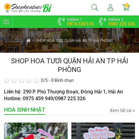
0
Hotline 1
Hotline 2
0974 338 515
0987 225 326
SHOP HOA TƯƠI QUẬN HẢI AN TP HẢI PHÒNG
SHOP HOA TƯƠI QUẬN HẢI AN TP HẢI
PHÒNG
0
/5 -
0
Bình chọn
Liên hệ: 290 P. Phủ Thượng Đoạn, Đông Hải 1, Hải An
Hotline: 0975 459 949/0987 225 326
HOA SINH NHẬT
Xem tất cả