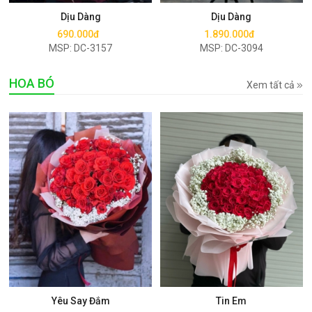
Dịu Dàng
Dịu Dàng
690.000đ
1.890.000đ
MSP: DC-3157
MSP: DC-3094
HOA BÓ
Xem tất cả
Mua ngay
Mua ngay
Yêu Say Đắm
Tin Em