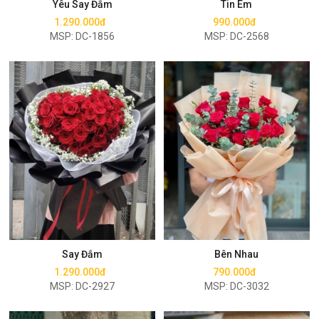
Yêu Say Đắm
Tin Em
1.290.000đ
990.000đ
MSP: DC-1856
MSP: DC-2568
Mua ngay
Mua ngay
Say Đắm
Bên Nhau
1.290.000đ
790.000đ
MSP: DC-2927
MSP: DC-3032