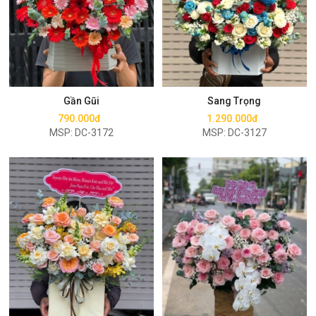
Mua ngay
Mua ngay
Gần Gũi
Sang Trọng
790.000đ
1.290.000đ
MSP: DC-3172
MSP: DC-3127