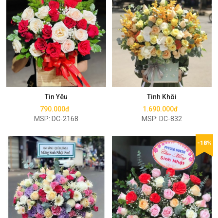
Mua ngay
Mua ngay
Tin Yêu
Tinh Khôi
790.000đ
1.690.000đ
MSP: DC-2168
MSP: DC-832
-18%