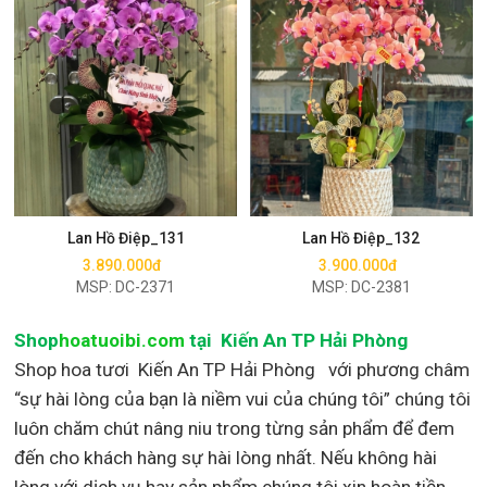
Mua ngay
Mua ngay
Lan Hồ Điệp_131
Lan Hồ Điệp_132
3.890.000đ
3.900.000đ
MSP: DC-2371
MSP: DC-2381
Shop
hoatuoibi.com
tại Kiến An TP Hải Phòng
Shop hoa tươi Kiến An TP Hải Phòng với phương châm
“sự hài lòng của bạn là niềm vui của chúng tôi” chúng tôi
luôn chăm chút nâng niu trong từng sản phẩm để đem
đến cho khách hàng sự hài lòng nhất. Nếu không hài
lòng với dịch vụ hay sản phẩm chúng tôi xin hoàn tiền