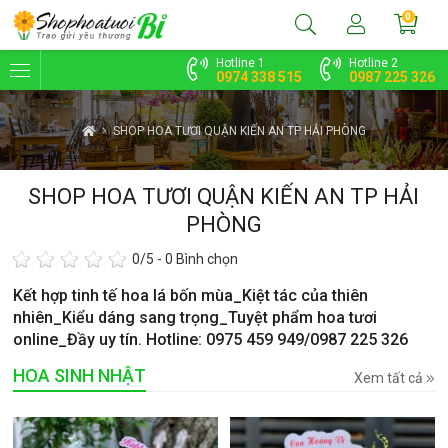
0
Hotline 1
Hotline 2
0974 338 515
0987 225 326
SHOP HOA TƯƠI QUẬN KIẾN AN TP HẢI PHÒNG
SHOP HOA TƯƠI QUẬN KIẾN AN TP HẢI
PHÒNG
0
/5 -
0
Bình chọn
Kết hợp tinh tế hoa lá bốn mùa_Kiệt tác của thiên
nhiên_Kiểu dáng sang trọng_Tuyệt phẩm hoa tươi
online_Đầy uy tín. Hotline: 0975 459 949/0987 225 326
HOA SINH NHẬT
Xem tất cả