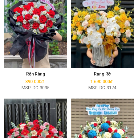
Mua ngay
Mua ngay
Rộn Ràng
Rạng Rỡ
890.000đ
1.690.000đ
MSP: DC-3035
MSP: DC-3174