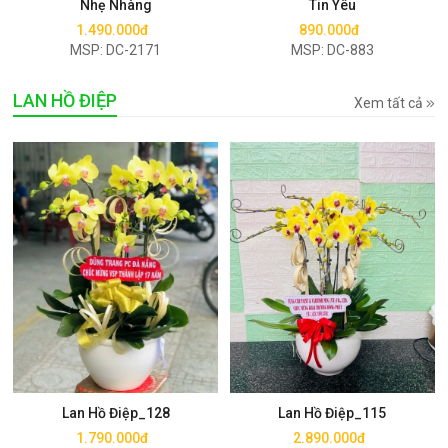
Nhẹ Nhàng
Tin Yêu
1.490.000đ
890.000đ
MSP: DC-2171
MSP: DC-883
LAN HỒ ĐIỆP
Xem tất cả
Mua ngay
Mua ngay
Lan Hồ Điệp_128
Lan Hồ Điệp_115
1.790.000đ
2.890.000đ