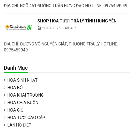
ĐỊA CHỈ: NGÕ 451 ĐƯỜNG TRẦN HƯNG ĐẠO HOTLINE: 0975459949
SHOP HOA TƯƠI TRÀ LÝ TỈNH HƯNG YÊN
20-07-2025
405
ĐỊA CHỈ: ĐƯỜNG VÕ NGUYÊN GIÁP, PHƯỜNG TRÀ LÝ HOTLINE:
0975459949
Danh Mục
HOA SINH NHẬT
HOA BÓ
HOA KHAI TRƯƠNG
HOA CHIA BUỒN
HOA GIỎ
HOA TƯƠI CAO CẤP
LAN HỒ ĐIỆP