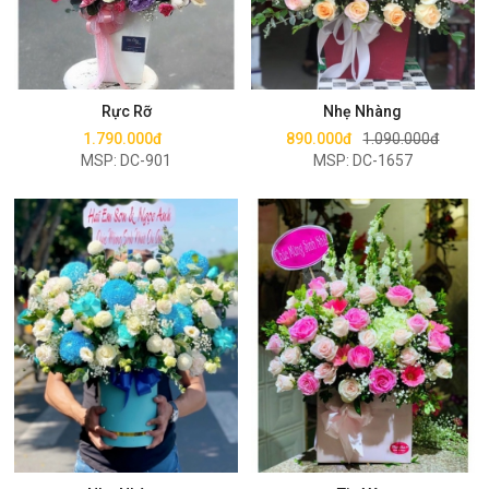
Mua ngay
Mua ngay
Rực Rỡ
Nhẹ Nhàng
1.790.000đ
890.000đ
1.090.000đ
MSP: DC-901
MSP: DC-1657
Mua ngay
Mua ngay