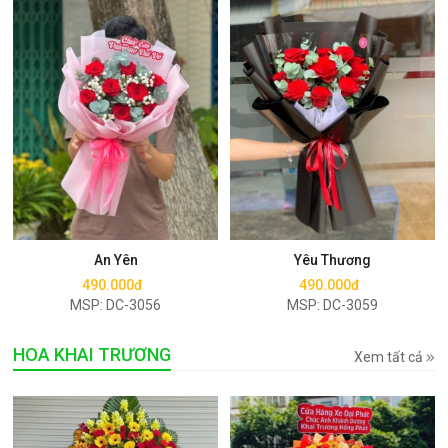
Mua ngay
Mua ngay
An Yên
Yêu Thương
490.000đ
490.000đ
MSP: DC-3056
MSP: DC-3059
HOA KHAI TRƯƠNG
Xem tất cả