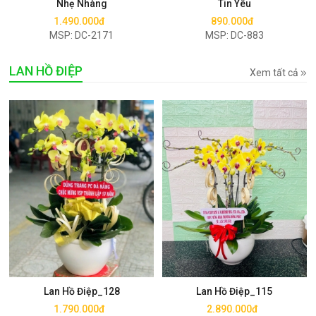
Nhẹ Nhàng
Tin Yêu
1.490.000đ
890.000đ
MSP: DC-2171
MSP: DC-883
LAN HỒ ĐIỆP
Xem tất cả
Mua ngay
Mua ngay
Lan Hồ Điệp_128
Lan Hồ Điệp_115
1.790.000đ
2.890.000đ