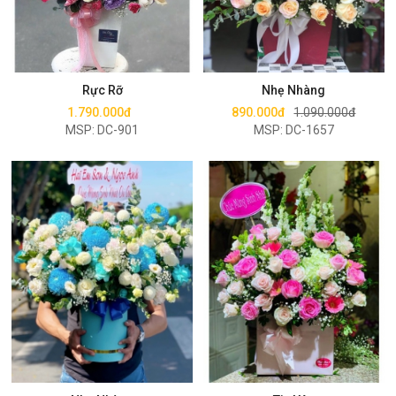
Mua ngay
Mua ngay
Rực Rỡ
Nhẹ Nhàng
1.790.000đ
890.000đ
1.090.000đ
MSP: DC-901
MSP: DC-1657
Mua ngay
Mua ngay