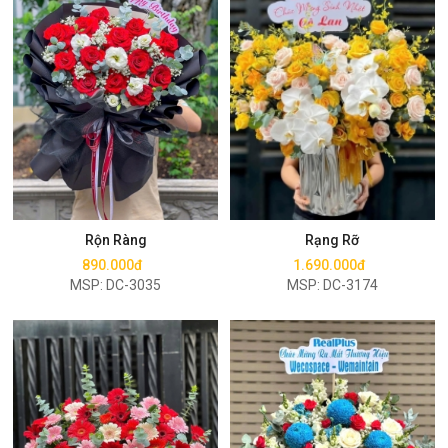
Mua ngay
Mua ngay
Rộn Ràng
Rạng Rỡ
890.000đ
1.690.000đ
MSP: DC-3035
MSP: DC-3174