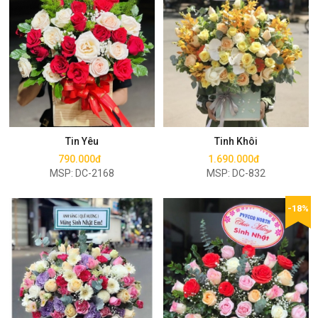
Mua ngay
Mua ngay
Tin Yêu
Tinh Khôi
790.000đ
1.690.000đ
MSP: DC-2168
MSP: DC-832
-18%