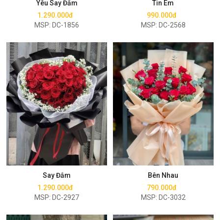
Yêu Say Đắm
Tin Em
1.290.000đ
990.000đ
MSP: DC-1856
MSP: DC-2568
Mua ngay
Mua ngay
Say Đắm
Bên Nhau
1.290.000đ
790.000đ
MSP: DC-2927
MSP: DC-3032