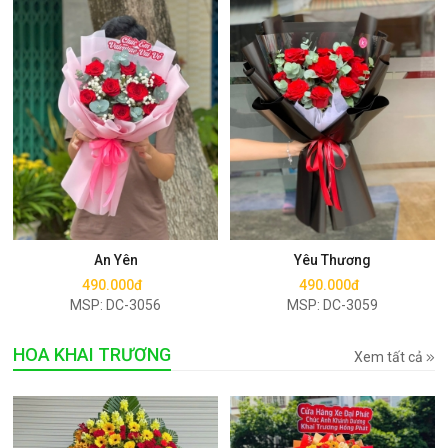
Mua ngay
Mua ngay
An Yên
Yêu Thương
490.000đ
490.000đ
MSP: DC-3056
MSP: DC-3059
HOA KHAI TRƯƠNG
Xem tất cả