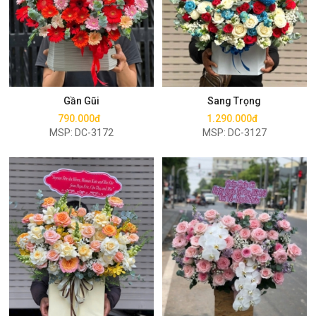
Mua ngay
Mua ngay
Gần Gũi
Sang Trọng
790.000đ
1.290.000đ
MSP: DC-3172
MSP: DC-3127