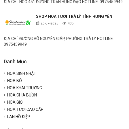
ĐỊA CHỈ: NGÕ 451 ĐƯỜNG TRẦN HƯNG ĐẠO HOTLINE: 0975459949
SHOP HOA TƯƠI TRÀ LÝ TỈNH HƯNG YÊN
20-07-2025
405
ĐỊA CHỈ: ĐƯỜNG VÕ NGUYÊN GIÁP, PHƯỜNG TRÀ LÝ HOTLINE:
0975459949
Danh Mục
HOA SINH NHẬT
HOA BÓ
HOA KHAI TRƯƠNG
HOA CHIA BUỒN
HOA GIỎ
HOA TƯƠI CAO CẤP
LAN HỒ ĐIỆP