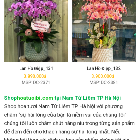
Mua ngay
Mua ngay
Lan Hồ Điệp_131
Lan Hồ Điệp_132
3.890.000đ
3.900.000đ
MSP: DC-2371
MSP: DC-2381
Shop
hoatuoibi.com
tại Nam Từ Liêm TP Hà Nội
Shop hoa tươi Nam Từ Liêm TP Hà Nội với phương
châm “sự hài lòng của bạn là niềm vui của chúng tôi”
chúng tôi luôn chăm chút nâng niu trong từng sản phẩm
để đem đến cho khách hàng sự hài lòng nhất. Nếu
không hài lòng với dịch vụ hay sản phẩm chúng tôi xin