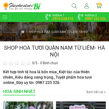
0
Hotline 1
Hotline 2
0974 338 515
0987 225 326
SHOP HOA TƯƠI QUẬN NAM TỪ LIÊM- HÀ NỘI
SHOP HOA TƯƠI QUẬN NAM TỪ LIÊM- HÀ
NỘI
0
/5 -
0
Bình chọn
Kết hợp tinh tế hoa lá bốn mùa_Kiệt tác của thiên
nhiên_Kiểu dáng sang trọng_Tuyệt phẩm hoa tươi
online_Đầy uy tín. 0987 225 326
HOA SINH NHẬT
Xem tất cả