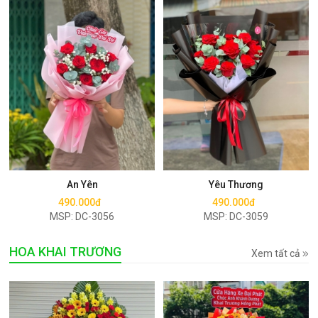
Mua ngay
Mua ngay
An Yên
Yêu Thương
490.000đ
490.000đ
MSP: DC-3056
MSP: DC-3059
HOA KHAI TRƯƠNG
Xem tất cả