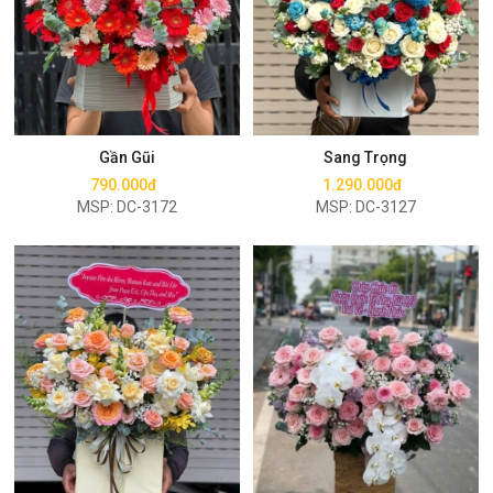
Mua ngay
Mua ngay
Gần Gũi
Sang Trọng
790.000đ
1.290.000đ
MSP: DC-3172
MSP: DC-3127