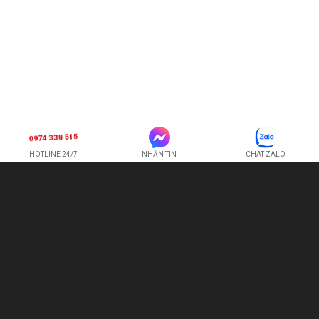
0974 338 515
HOTLINE 24/7
NHẮN TIN
CHAT ZALO
SHOP HOA TƯƠI BI
CÔNG TY TNHH XNK HOA QUẢ TƯƠI HOÀNG ANH
Hotline:
0974 338 515
-
0987 225 326
quetran82@gmail.com