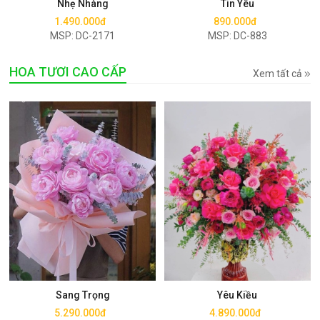
Nhẹ Nhàng
Tin Yêu
1.490.000đ
890.000đ
MSP: DC-2171
MSP: DC-883
HOA TƯƠI CAO CẤP
Xem tất cả
Mua ngay
Mua ngay
Sang Trọng
Yêu Kiều
5.290.000đ
4.890.000đ