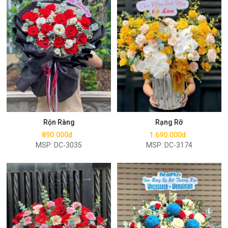
Mua ngay
Mua ngay
Rộn Ràng
Rạng Rỡ
890.000đ
1.690.000đ
MSP: DC-3035
MSP: DC-3174