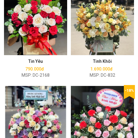
Mua ngay
Mua ngay
Tin Yêu
Tinh Khôi
790.000đ
1.690.000đ
MSP: DC-2168
MSP: DC-832
-18%