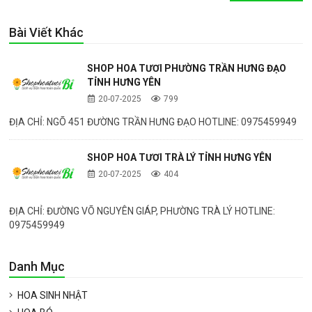
Bài Viết Khác
SHOP HOA TƯƠI PHƯỜNG TRẦN HƯNG ĐẠO
TỈNH HƯNG YÊN
20-07-2025
799
ĐỊA CHỈ: NGÕ 451 ĐƯỜNG TRẦN HƯNG ĐẠO HOTLINE: 0975459949
SHOP HOA TƯƠI TRÀ LÝ TỈNH HƯNG YÊN
20-07-2025
404
ĐỊA CHỈ: ĐƯỜNG VÕ NGUYÊN GIÁP, PHƯỜNG TRÀ LÝ HOTLINE:
0975459949
Danh Mục
HOA SINH NHẬT