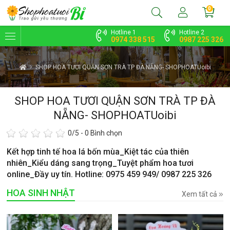
0
Hotline 1
Hotline 2
0974 338 515
0987 225 326
SHOP HOA TƯƠI QUẬN SƠN TRÀ TP ĐÀ NẴNG- SHOPHOATUoibi
SHOP HOA TƯƠI QUẬN SƠN TRÀ TP ĐÀ
NẴNG- SHOPHOATUoibi
0
/5 -
0
Bình chọn
Kết hợp tinh tế hoa lá bốn mùa_Kiệt tác của thiên
nhiên_Kiểu dáng sang trọng_Tuyệt phẩm hoa tươi
online_Đầy uy tín. Hotline: 0975 459 949/ 0987 225 326
HOA SINH NHẬT
Xem tất cả