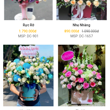
Mua ngay
Mua ngay
Rực Rỡ
Nhẹ Nhàng
1.790.000đ
890.000đ
1.090.000đ
MSP: DC-901
MSP: DC-1657
Mua ngay
Mua ngay