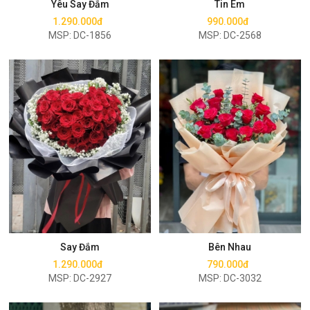
Yêu Say Đắm
Tin Em
1.290.000đ
990.000đ
MSP: DC-1856
MSP: DC-2568
Mua ngay
Mua ngay
Say Đắm
Bên Nhau
1.290.000đ
790.000đ
MSP: DC-2927
MSP: DC-3032