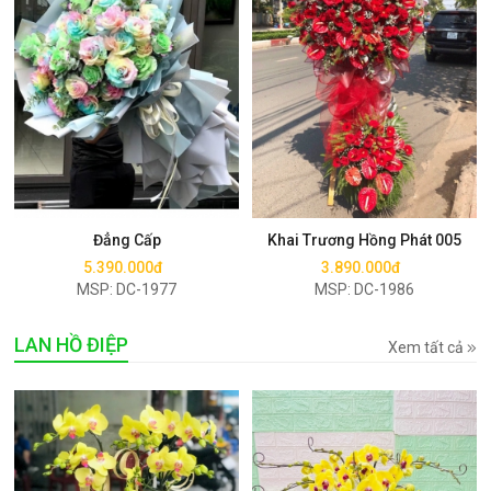
Mua ngay
Mua ngay
Đẳng Cấp
Khai Trương Hồng Phát 005
5.390.000đ
3.890.000đ
MSP: DC-1977
MSP: DC-1986
LAN HỒ ĐIỆP
Xem tất cả