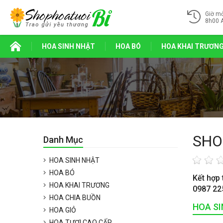
Giờ m
8h00 
HOA SINH NHẬT
HOA BÓ
HOA KHAI TRƯƠN
SHO
Danh Mục
HOA SINH NHẬT
HOA BÓ
Kết hợp 
HOA KHAI TRƯƠNG
0987 22
HOA CHIA BUỒN
HOA S
HOA GIỎ
HOA TƯƠI CAO CẤP