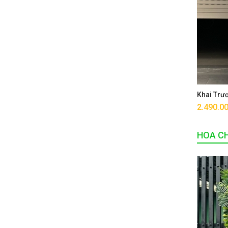
Khai Trư
2.490.0
HOA CH