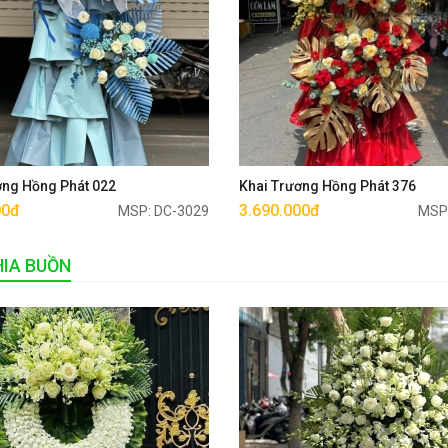
Mua ngay
Mua ngay
ơng Hồng Phát 022
Khai Trương Hồng Phát 376
00đ
3.690.000đ
MSP: DC-3029
MSP
IA BUỒN