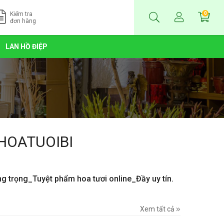
Kiểm tra
0
đơn hàng
LAN HỒ ĐIỆP
HOATUOIBI
ng trọng_Tuyệt phẩm hoa tươi online_Đầy uy tín.
Xem tất cả