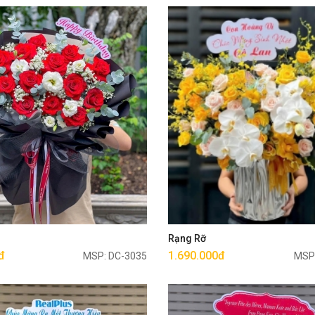
Mua ngay
Mua ngay
g
Rạng Rỡ
đ
1.690.000đ
MSP: DC-3035
MSP