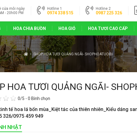
ở cửa mỗi ngày
Hotline 1
Hotline 2
0974 338 515
0987 225 326
AM - 20h00 PM
G
HOA CHIA BUỒN
HOA GIỎ
HOA TƯƠI CAO CẤP
SHOP HOA TƯƠI QUẢNG NGÃI- SHOPHOATUOIBI
P HOA TƯƠI QUẢNG NGÃI- SHOP
0
/5 -
0
Bình chọn
tinh tế hoa lá bốn mùa_Kiệt tác của thiên nhiên_Kiểu dáng sa
5 326/0975 459 949
INH NHẬT