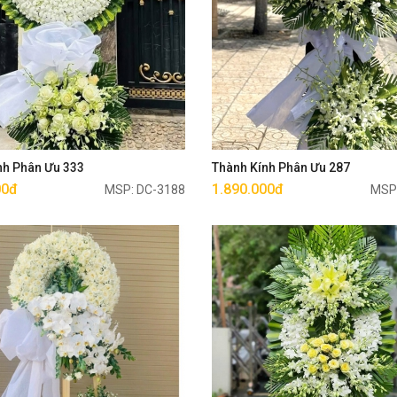
Mua ngay
Mua ngay
nh Phân Ưu 333
Thành Kính Phân Ưu 287
00đ
1.890.000đ
MSP: DC-3188
MSP