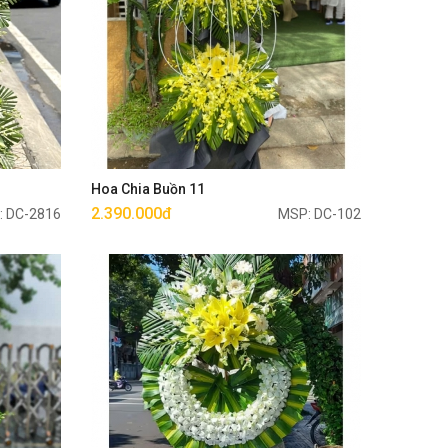
Mua ngay
Hoa Chia Buồn 11
2.390.000đ
: DC-2816
MSP: DC-102