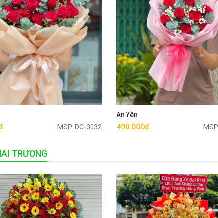
Mua ngay
Mua ngay
u
An Yên
đ
490.000đ
MSP: DC-3032
MSP
HAI TRƯƠNG