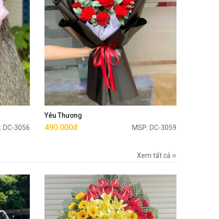
Mua ngay
Yêu Thương
490.000đ
: DC-3056
MSP: DC-3059
Xem tất cả