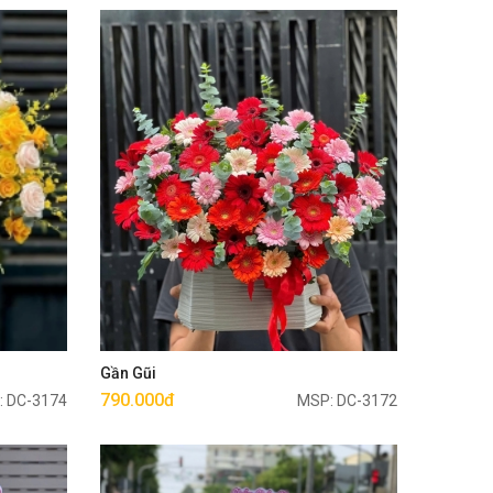
Mua ngay
Gần Gũi
790.000đ
: DC-3174
MSP: DC-3172