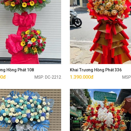
Mua ngay
Mua ngay
ơng Hồng Phát 108
Khai Trương Hồng Phát 336
00đ
1.390.000đ
MSP: DC-2212
MSP