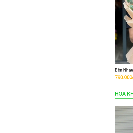
Bên Nha
790.000
HOA K