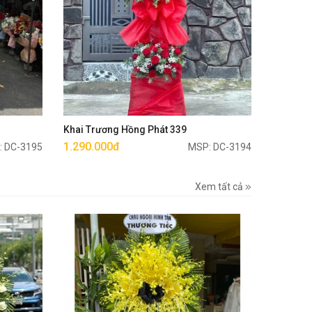
Mua ngay
Khai Trương Hồng Phát 339
1.290.000đ
: DC-3195
MSP: DC-3194
Xem tất cả