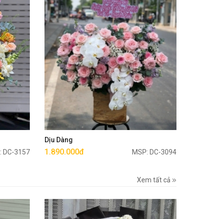
Mua ngay
Dịu Dàng
1.890.000đ
: DC-3157
MSP: DC-3094
Xem tất cả