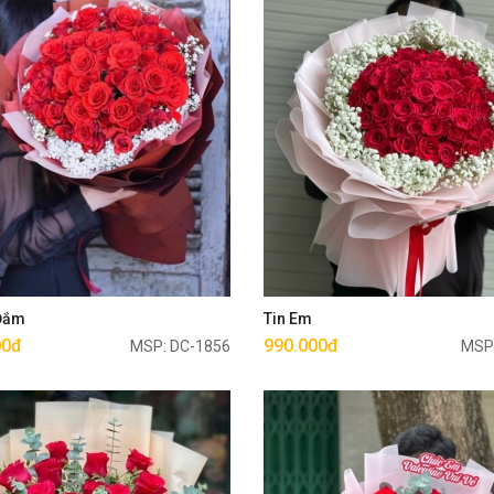
Mua ngay
Mua ngay
 Đắm
Tin Em
00đ
990.000đ
MSP: DC-1856
MSP