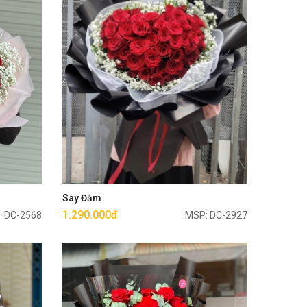
Mua ngay
Say Đắm
1.290.000đ
: DC-2568
MSP: DC-2927