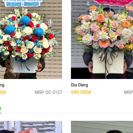
Mua ngay
Mua ngay
ng
Dịu Dàng
00đ
690.000đ
MSP: DC-3127
MSP
Ó