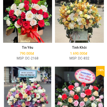
Mua ngay
Mua ngay
Tin Yêu
Tinh Khôi
790.000đ
1.690.000đ
MSP: DC-2168
MSP: DC-832
-18%