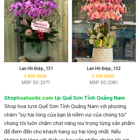
Mua ngay
Mua ngay
Lan Hồ Điệp_131
Lan Hồ Điệp_132
3.890.000đ
3.900.000đ
MSP: DC-2371
MSP: DC-2381
Shop
hoatuoibi.com
tại Quế Sơn Tỉnh Quảng Nam
Shop hoa tươi Quế Sơn Tỉnh Quảng Nam với phương
châm “sự hài lòng của bạn là niềm vui của chúng tôi”
chúng tôi luôn chăm chút nâng niu trong từng sản phẩm
để đem đến cho khách hàng sự hài lòng nhất. Nếu
không hài lòng với dịch vụ hay sản phẩm chúng tôi xin