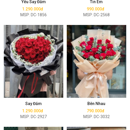
Yêu Say Đắm
Tin Em
1.290.000đ
990.000đ
MSP: DC-1856
MSP: DC-2568
Mua ngay
Mua ngay
Say Đắm
Bên Nhau
1.290.000đ
790.000đ
MSP: DC-2927
MSP: DC-3032