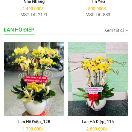
Nhẹ Nhàng
Tin Yêu
1.490.000đ
890.000đ
MSP: DC-2171
MSP: DC-883
LAN HỒ ĐIỆP
Xem tất cả
Mua ngay
Mua ngay
Lan Hồ Điệp_128
Lan Hồ Điệp_115
1.790.000đ
2.890.000đ