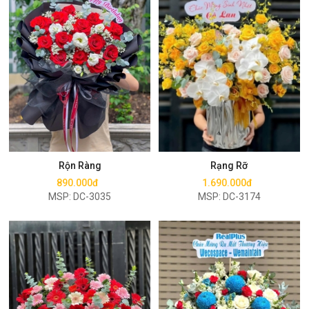
Mua ngay
Mua ngay
Rộn Ràng
Rạng Rỡ
890.000đ
1.690.000đ
MSP: DC-3035
MSP: DC-3174