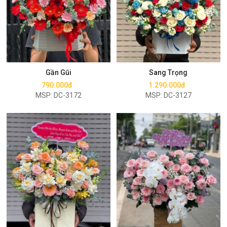
Mua ngay
Mua ngay
Gần Gũi
Sang Trọng
790.000đ
1.290.000đ
MSP: DC-3172
MSP: DC-3127