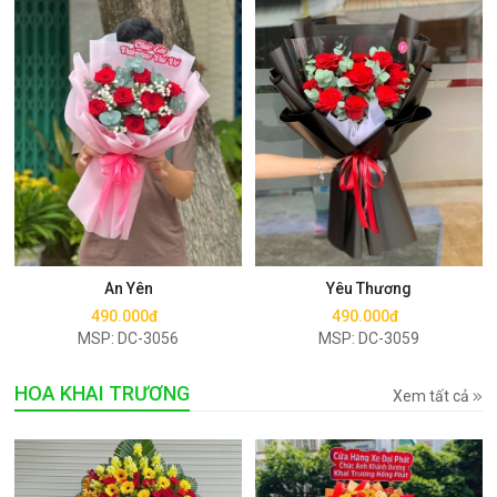
Mua ngay
Mua ngay
An Yên
Yêu Thương
490.000đ
490.000đ
MSP: DC-3056
MSP: DC-3059
HOA KHAI TRƯƠNG
Xem tất cả