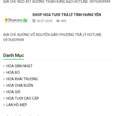
ĐỊA CHỈ: NGÕ 451 ĐƯỜNG TRẦN HƯNG ĐẠO HOTLINE: 0975459949
SHOP HOA TƯƠI TRÀ LÝ TỈNH HƯNG YÊN
20-07-2025
405
ĐỊA CHỈ: ĐƯỜNG VÕ NGUYÊN GIÁP, PHƯỜNG TRÀ LÝ HOTLINE:
0975459949
Danh Mục
HOA SINH NHẬT
HOA BÓ
HOA KHAI TRƯƠNG
HOA CHIA BUỒN
HOA GIỎ
HOA TƯƠI CAO CẤP
LAN HỒ ĐIỆP