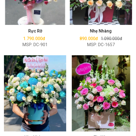
Mua ngay
Mua ngay
Rực Rỡ
Nhẹ Nhàng
1.790.000đ
890.000đ
1.090.000đ
MSP: DC-901
MSP: DC-1657
Mua ngay
Mua ngay