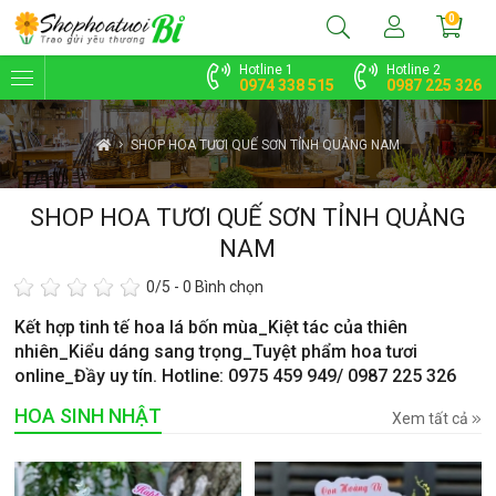
0
Hotline 1
Hotline 2
0974 338 515
0987 225 326
SHOP HOA TƯƠI QUẾ SƠN TỈNH QUẢNG NAM
SHOP HOA TƯƠI QUẾ SƠN TỈNH QUẢNG
NAM
0
/5 -
0
Bình chọn
Kết hợp tinh tế hoa lá bốn mùa_Kiệt tác của thiên
nhiên_Kiểu dáng sang trọng_Tuyệt phẩm hoa tươi
online_Đầy uy tín. Hotline: 0975 459 949/ 0987 225 326
HOA SINH NHẬT
Xem tất cả