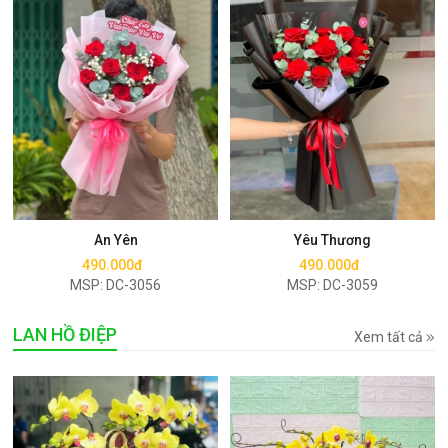
Mua ngay
Mua ngay
An Yên
Yêu Thương
490.000đ
490.000đ
MSP: DC-3056
MSP: DC-3059
LAN HỒ ĐIỆP
Xem tất cả