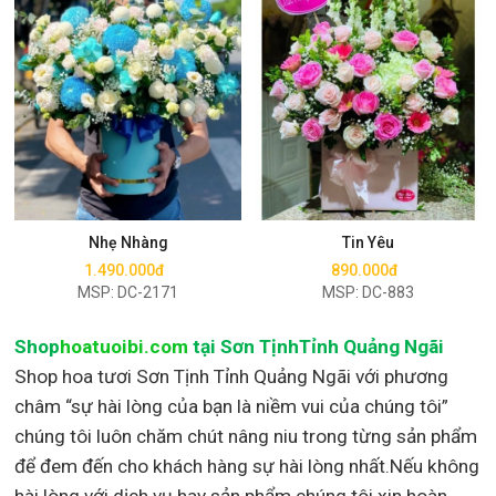
Mua ngay
Mua ngay
Nhẹ Nhàng
Tin Yêu
1.490.000đ
890.000đ
MSP: DC-2171
MSP: DC-883
Shop
hoatuoibi.com
tại Sơn TịnhTỉnh Quảng Ngãi
Shop hoa tươi Sơn Tịnh Tỉnh Quảng Ngãi với phương
châm “sự hài lòng của bạn là niềm vui của chúng tôi”
chúng tôi luôn chăm chút nâng niu trong từng sản phẩm
để đem đến cho khách hàng sự hài lòng nhất.Nếu không
hài lòng với dịch vụ hay sản phẩm chúng tôi xin hoàn