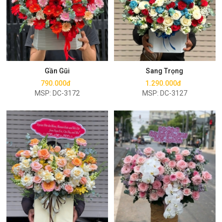
Mua ngay
Mua ngay
Gần Gũi
Sang Trọng
790.000đ
1.290.000đ
MSP: DC-3172
MSP: DC-3127