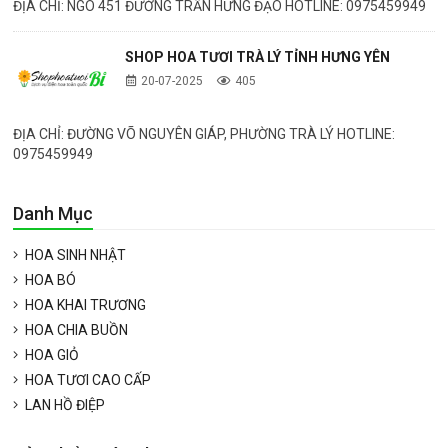
ĐỊA CHỈ: NGÕ 451 ĐƯỜNG TRẦN HƯNG ĐẠO HOTLINE: 0975459949
SHOP HOA TƯƠI TRÀ LÝ TỈNH HƯNG YÊN
20-07-2025
405
ĐỊA CHỈ: ĐƯỜNG VÕ NGUYÊN GIÁP, PHƯỜNG TRÀ LÝ HOTLINE:
0975459949
Danh Mục
HOA SINH NHẬT
HOA BÓ
HOA KHAI TRƯƠNG
HOA CHIA BUỒN
HOA GIỎ
HOA TƯƠI CAO CẤP
LAN HỒ ĐIỆP