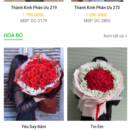
Thành Kính Phân Ưu 219
Thành Kính Phân Ưu 273
1.790.000đ
1.090.000đ
MSP: DC-2179
MSP: DC-2805
HOA BÓ
Xem tất cả
Mua ngay
Mua ngay
Yêu Say Đắm
Tin Em