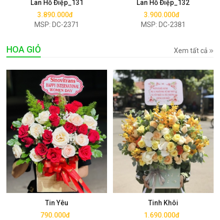
Lan Hồ Điệp_131
Lan Hồ Điệp_132
3.890.000đ
3.900.000đ
MSP: DC-2371
MSP: DC-2381
HOA GIỎ
Xem tất cả
Mua ngay
Mua ngay
Tin Yêu
Tinh Khôi
790.000đ
1.690.000đ