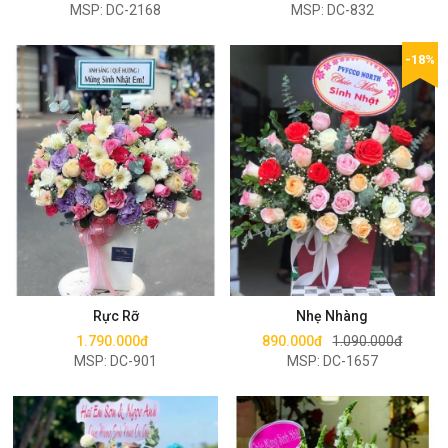
MSP: DC-2168
MSP: DC-832
-18%
Mua ngay
Mua ngay
Rực Rỡ
Nhẹ Nhàng
1.790.000đ
890.000đ
1.090.000đ
MSP: DC-901
MSP: DC-1657