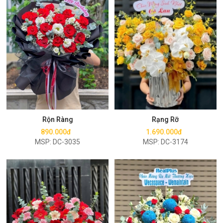
Mua ngay
Mua ngay
Rộn Ràng
Rạng Rỡ
890.000đ
1.690.000đ
MSP: DC-3035
MSP: DC-3174