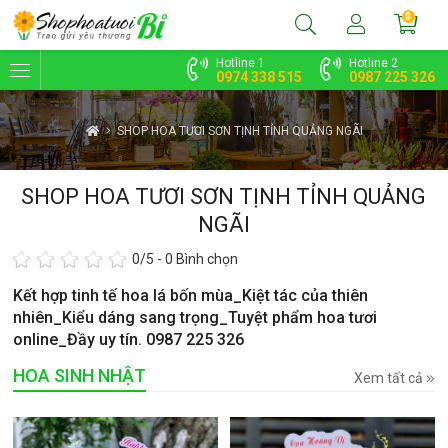
0
Hotline 1
Hotline 2
0974 338 515
0987 225 326
SHOP HOA TƯƠI SƠN TỊNH TỈNH QUẢNG NGÃI
SHOP HOA TƯƠI SƠN TỊNH TỈNH QUẢNG
NGÃI
0
/5 -
0
Bình chọn
Kết hợp tinh tế hoa lá bốn mùa_Kiệt tác của thiên
nhiên_Kiểu dáng sang trọng_Tuyệt phẩm hoa tươi
online_Đầy uy tín. 0987 225 326
HOA SINH NHẬT
Xem tất cả